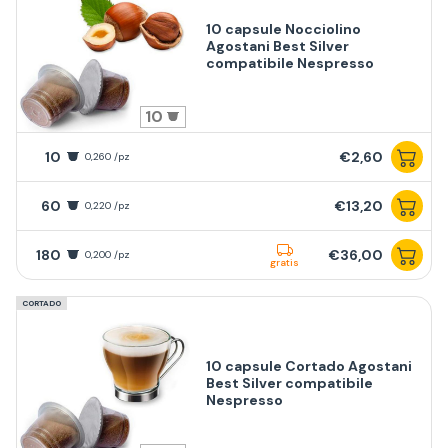
10 capsule Nocciolino
Agostani Best Silver
compatibile Nespresso
10
10
€2,60
0,260 /pz
60
€13,20
0,220 /pz
180
€36,00
0,200 /pz
gratis
CORTADO
10 capsule Cortado Agostani
Best Silver compatibile
Nespresso