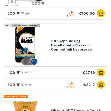
9
500
INTENSITÀ
500
€100,00
0,2 /pz
gratis
HAG
CAPSULE IN ALLUMINIO
100 Capsule Hag
Decaffeinato Classico
Compatibili Nespresso
100
€27,39
0,274 /pz
300
€82,17
0,274 /pz
gratis
SPEDIZIONE GRATIS
Offerta: 500 Capsule Amleto