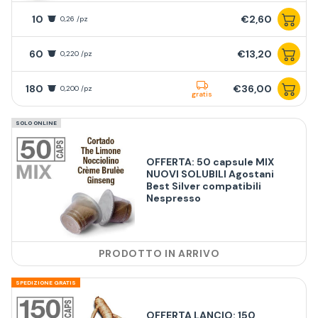
10
€2,60
0,26 /pz
60
€13,20
0,220 /pz
180
€36,00
0,200 /pz
gratis
SOLO ONLINE
OFFERTA: 50 capsule MIX
NUOVI SOLUBILI Agostani
Best Silver compatibili
Nespresso
PRODOTTO IN ARRIVO
SPEDIZIONE GRATIS
OFFERTA LANCIO: 150