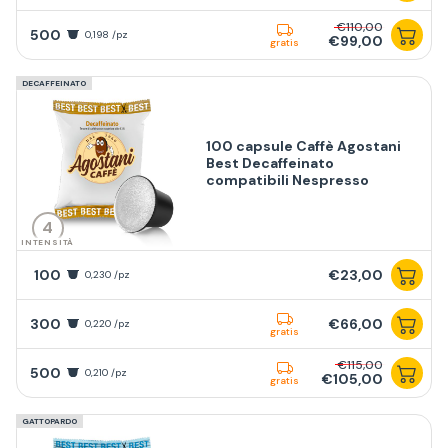
€110,00
500
0,198 /pz
€99,00
gratis
DECAFFEINATO
100 capsule Caffè Agostani
Best Decaffeinato
compatibili Nespresso
4
INTENSITÀ
100
€23,00
0,230 /pz
300
€66,00
0,220 /pz
gratis
€115,00
500
0,210 /pz
€105,00
gratis
GATTOPARDO