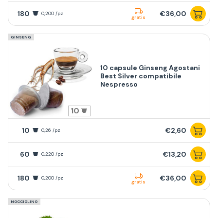
180
€36,00
0,200 /pz
gratis
GINSENG
10 capsule Ginseng Agostani
Best Silver compatibile
Nespresso
10
10
€2,60
0,26 /pz
60
€13,20
0,220 /pz
180
€36,00
0,200 /pz
gratis
NOCCIOLINO