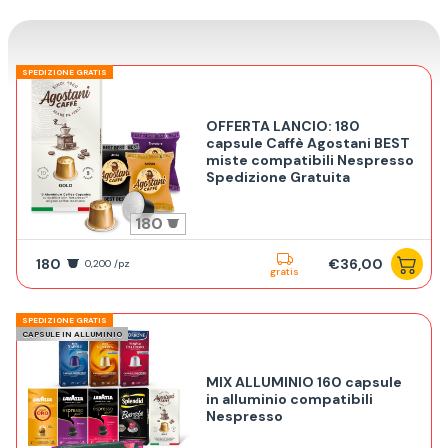
SPEDIZIONE GRATIS
OFFERTA LANCIO: 180
capsule Caffè Agostani BEST
miste compatibili Nespresso
Spedizione Gratuita
180
180
€36,00
0,200 /pz
gratis
SPEDIZIONE GRATIS
CAPSULE IN ALLUMINIO
MIX ALLUMINIO 160 capsule
in alluminio compatibili
Nespresso