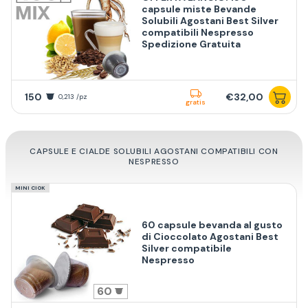
capsule miste Bevande
Solubili Agostani Best Silver
compatibili Nespresso
Spedizione Gratuita
150
€32,00
0,213 /pz
gratis
CAPSULE E CIALDE SOLUBILI AGOSTANI COMPATIBILI CON
NESPRESSO
MINI CIOK
60 capsule bevanda al gusto
di Cioccolato Agostani Best
Silver compatibile
Nespresso
60