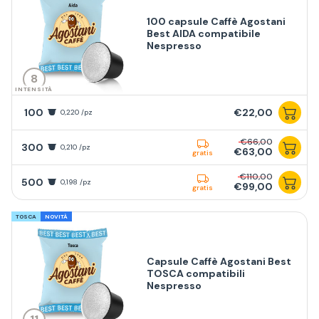
100 capsule Caffè Agostani
Best AIDA compatibile
Nespresso
8
INTENSITÀ
100
€22,00
0,220 /pz
€66,00
300
0,210 /pz
€63,00
gratis
€110,00
500
0,198 /pz
€99,00
gratis
TOSCA
NOVITÀ
Capsule Caffè Agostani Best
TOSCA compatibili
Nespresso