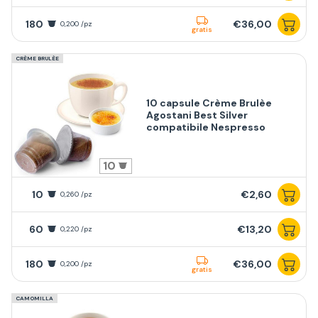
180
€36,00
0,200 /pz
gratis
CRÈME BRULÈE
10 capsule Crème Brulèe
Agostani Best Silver
compatibile Nespresso
10
10
€2,60
0,260 /pz
60
€13,20
0,220 /pz
180
€36,00
0,200 /pz
gratis
CAMOMILLA