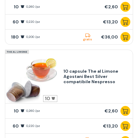
10
€2,60
0,260 /pz
60
€13,20
0,220 /pz
180
€36,00
0,200 /pz
gratis
THE AL LIMONE
10 capsule The al Limone
Agostani Best Silver
compatibile Nespresso
10
10
€2,60
0,260 /pz
60
€13,20
0,220 /pz