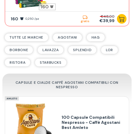
160
€48,00
160
0,250 /pz
€39,99
gratis
TUTTE LE MARCHE
AGOSTANI
HAG
BORBONE
LAVAZZA
SPLENDID
LOR
RISTORA
STARBUCKS
CAPSULE E CIALDE CAFFÈ AGOSTANI COMPATIBILI CON
NESPRESSO
AMLETO
100 Capsule Compatibili
Nespresso - Caffè Agostani
Best Amleto