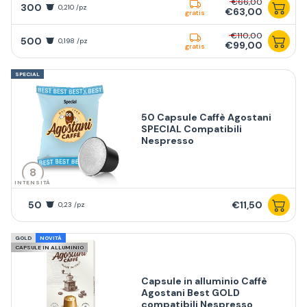
€66,00
300
0,210 /pz
€63,00
gratis
€110,00
500
0,198 /pz
€99,00
gratis
SPECIAL
50 Capsule Caffè Agostani
SPECIAL Compatibili
Nespresso
8
INTENSITÀ
50
€11,50
0,23 /pz
GOLD
NOVITÀ
CAPSULE IN ALLUMINIO
Capsule in alluminio Caffè
Agostani Best GOLD
compatibili Nespresso