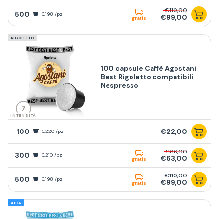
€110,00
500
0,198 /pz
€99,00
gratis
RIGOLETTO
100 capsule Caffè Agostani
Best Rigoletto compatibili
Nespresso
7
INTENSITÀ
100
€22,00
0,220 /pz
€66,00
300
0,210 /pz
€63,00
gratis
€110,00
500
0,198 /pz
€99,00
gratis
AIDA