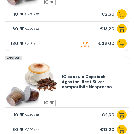
10
10
€2,60
0,260 /pz
60
€13,20
0,220 /pz
180
€36,00
0,200 /pz
gratis
CAPCIOCK
10 capsule Capciock
Agostani Best Silver
compatibile Nespresso
10
10
€2,60
0,260 /pz
60
€13,20
0,220 /pz