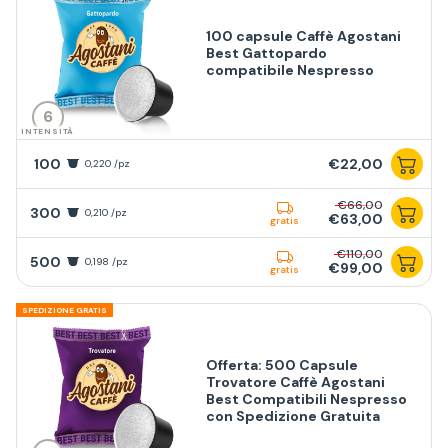
100 capsule Caffè Agostani
Best Gattopardo
compatibile Nespresso
6
INTENSITÀ
100
€22,00
0,220 /pz
€66,00
300
0,210 /pz
€63,00
gratis
€110,00
500
0,198 /pz
€99,00
gratis
SPEDIZIONE GRATIS
Offerta: 500 Capsule
Trovatore Caffè Agostani
Best Compatibili Nespresso
con Spedizione Gratuita