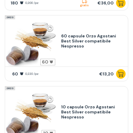
180
€36,00
0,200 /pz
gratis
ORZO
60 capsule Orzo Agostani
Best Silver compatibile
Nespresso
60
60
€13,20
0,220 /pz
ORZO
10 capsule Orzo Agostani
Best Silver compatibile
Nespresso