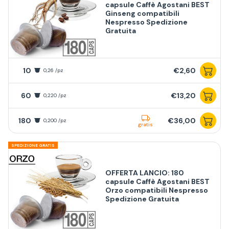
capsule Caffè Agostani BEST
Ginseng compatibili
Nespresso Spedizione
Gratuita
10
€2,60
0,26 /pz
60
€13,20
0,220 /pz
180
€36,00
0,200 /pz
gratis
SPEDIZIONE GRATIS
OFFERTA LANCIO: 180
capsule Caffè Agostani BEST
Orzo compatibili Nespresso
Spedizione Gratuita