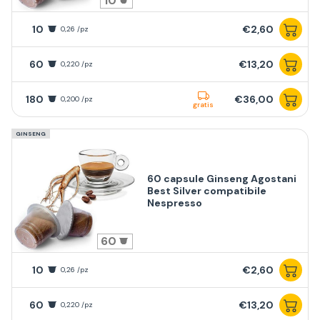
10
10
€2,60
0,26 /pz
60
€13,20
0,220 /pz
180
€36,00
0,200 /pz
gratis
GINSENG
60 capsule Ginseng Agostani
Best Silver compatibile
Nespresso
60
10
€2,60
0,26 /pz
60
€13,20
0,220 /pz