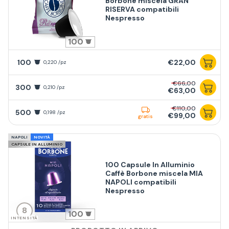
Borbone miscela GRAN
RISERVA compatibili
Nespresso
100
100
€22,00
0,220 /pz
€66,00
300
0,210 /pz
€63,00
€110,00
500
0,198 /pz
€99,00
gratis
NAPOLI
NOVITÀ
CAPSULE IN ALLUMINIO
100 Capsule In Alluminio
Caffè Borbone miscela MIA
NAPOLI compatibili
Nespresso
8
100
INTENSITÀ