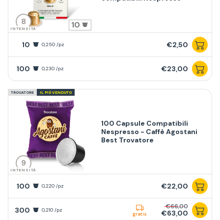
8
10
INTENSITÀ
10
€2,50
0,250 /pz
100
€23,00
0,230 /pz
TROVATORE
IL PIÙ VENDUTO
100 Capsule Compatibili
Nespresso - Caffè Agostani
Best Trovatore
9
INTENSITÀ
100
€22,00
0,220 /pz
€66,00
300
0,210 /pz
€63,00
gratis