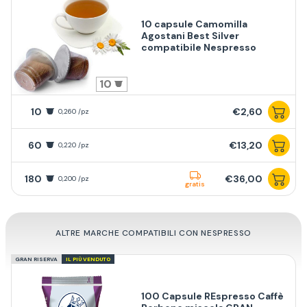
10 capsule Camomilla
Agostani Best Silver
compatibile Nespresso
10
10
€2,60
0,260 /pz
60
€13,20
0,220 /pz
180
€36,00
0,200 /pz
gratis
ALTRE MARCHE COMPATIBILI CON NESPRESSO
GRAN RISERVA
IL PIÙ VENDUTO
100 Capsule REspresso Caffè