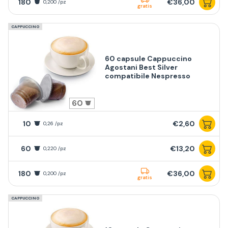
180
€36,00
0,200 /pz
gratis
CAPPUCCINO
60 capsule Cappuccino
Agostani Best Silver
compatibile Nespresso
60
10
€2,60
0,26 /pz
60
€13,20
0,220 /pz
180
€36,00
0,200 /pz
gratis
CAPPUCCINO