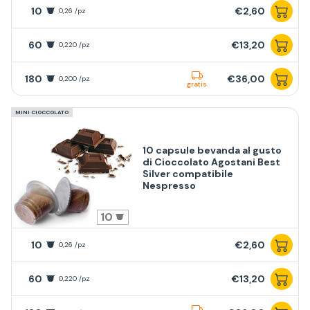
10
€2,60
0,26 /pz
60
€13,20
0,220 /pz
180
€36,00
0,200 /pz
gratis
MINI CIOCCOLATO
10 capsule bevanda al gusto
di Cioccolato Agostani Best
Silver compatibile
Nespresso
10
10
€2,60
0,26 /pz
60
€13,20
0,220 /pz