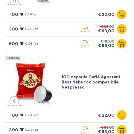
11
INTENSITÀ
100
€22,00
0,220 /pz
€66,00
300
0,210 /pz
€63,00
gratis
€110,00
500
0,198 /pz
€99,00
gratis
NABUCCO
100 capsule Caffè Agostani
Best Nabucco compatibile
Nespresso
6
INTENSITÀ
100
€22,00
0,220 /pz
€66,00
300
0,210 /pz
€63,00
gratis