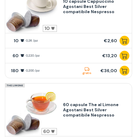
10 capsule Cappuccino
Agostani Best Silver
compatibile Nespresso
10
10
€2,60
0,26 /pz
60
€13,20
0,220 /pz
180
€36,00
0,200 /pz
gratis
THE LIMONE
60 capsule The al Limone
Agostani Best Silver
compatibile Nespresso
60