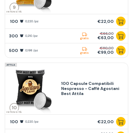
9
INTENSITÀ
100
€22,00
0,220 /pz
€66,00
300
0,210 /pz
€63,00
gratis
€110,00
500
0,198 /pz
€99,00
gratis
ATTILA
100 Capsule Compatibili
Nespresso - Caffè Agostani
Best Attila
10
INTENSITÀ
100
€22,00
0,220 /pz