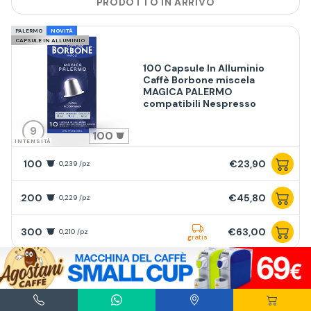
PRODOTTO IN ARRIVO
PALERMO
NOVITÀ
CAPSULE IN ALLUMINIO
100 Capsule In Alluminio
Caffè Borbone miscela
MAGICA PALERMO
compatibili Nespresso
9
100
INTENSITÀ
100
€23,90
0,239 /pz
200
€45,80
0,229 /pz
300
€63,00
0,210 /pz
gratis
VENEZIA
NOVITÀ
CAPSULE IN ALLUMINIO
100 Capsule In Alluminio