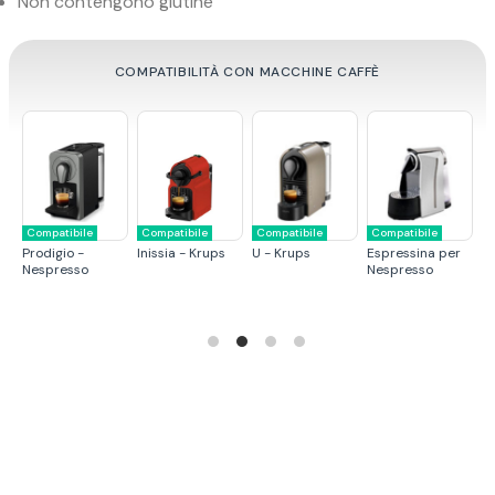
Non contengono glutine
COMPATIBILITÀ CON MACCHINE CAFFÈ
Compatibile
Compatibile
Compatibile
Compatibile
C
Prodigio -
Inissia - Krups
U - Krups
Espressina per
Ci
Nespresso
Nespresso