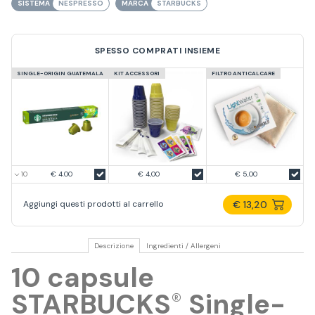
SISTEMA
NESPRESSO
MARCA
STARBUCKS
SPESSO COMPRATI INSIEME
SINGLE-ORIGIN GUATEMALA
KIT ACCESSORI
FILTRO ANTICALCARE
€ 4.00
€ 4,00
€ 5,00
€ 13,20
Aggiungi questi prodotti al carrello
Descrizione
Ingredienti / Allergeni
10 capsule
STARBUCKS
Single-
®