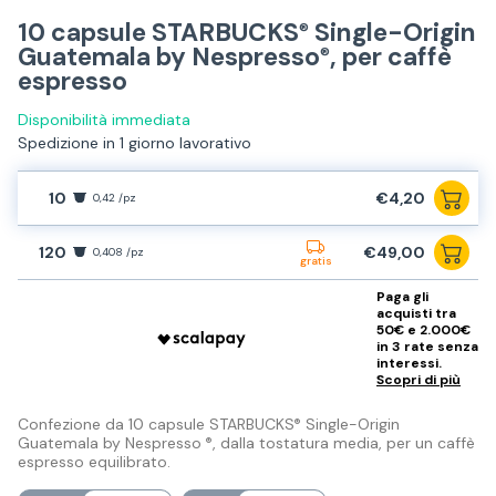
10 capsule STARBUCKS
Single-Origin
®
Guatemala by Nespresso
, per caffè
®
espresso
Disponibilità immediata
Spedizione in 1 giorno lavorativo
10
€4,20
0,42 /pz
120
€49,00
0,408 /pz
gratis
Paga gli
acquisti tra
50€ e 2.000€
in 3 rate senza
interessi.
Scopri di più
Confezione da 10 capsule STARBUCKS
Single-Origin
®
Guatemala by Nespresso
, dalla tostatura media, per un caffè
®
espresso equilibrato.