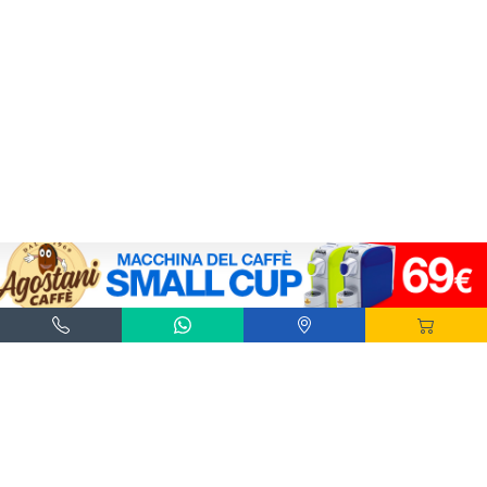
Agostani e Tuttocialde.it sono marchi registrati da Agostani SRL.
*Nespresso® e *Nescafé® *Dolce Gusto® sono marchi registrati di Societè des Produits
Nestlè® SA. Agostani SRL è produttore autonomo non collegato alla Societè des
Produits Nestlè® SA. La compatibilità delle capsule Agostani è funzionale all'utilizzo
con macchine da caffè ad uso domestico Nespresso® - Nescafé® Dolce Gusto®.
*Lavazza®, *A Modo Mio®, *Lavazza A Modo Mio®, *Espresso Point® e *Lavazza
Espresso Point® sono marchi di proprietà di Luigi Lavazza SPA®. Agostani SRL è