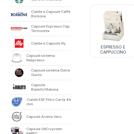
Cialde e Capsule Caffè
Borbone
Capsule Espresso Cap
Termozeta
Cialde e Capsule Illy
ESPRESSO E
CAPPUCCINO
Capsule sistema
Nespresso
Capsule sistema Dolce
Gusto
Capsule
Bialetti/Mokona
Cialde ESE Filtro Carta 44
mm
Capsule Aroma Vero
Capsule UNO system
KIMBO