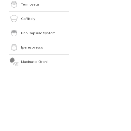
Termozeta
Caffitaly
Uno Capsule System
Iperespresso
Macinato-Grani