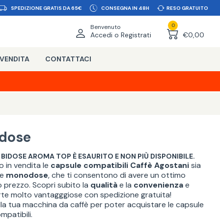
SPEDIZIONE GRATIS DA 65€
CONSEGNA IN 48H
RESO GRATUITO
0
Benvenuto
Accedi o Registrati
€0,00
 VENDITA
CONTATTACI
idose
BIDOSE AROMA TOP È ESAURITO E NON PIÙ DISPONIBILE.
 in vendita le
capsule compatibili Caffè Agostani
sia
he
monodose
, che ti consentono di avere un ottimo
 prezzo. Scopri subito la
qualità
e la
convenienza
e
erte molto vantagggiose con
spedizione gratuita
!
ella tua macchina da caffè per poter acquistare le capsule
patibili.