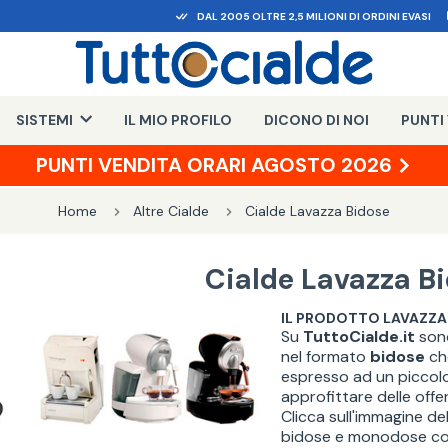
DAL 2005 OLTRE 2,5 MILIONI DI ORDINI EVASI
SISTEMI
IL MIO PROFILO
DICONO DI NOI
PUNTI
PUNTI VENDITA ORARI AGOSTO 2026
Home
Altre Cialde
Cialde Lavazza Bidose
Cialde Lavazza B
IL PRODOTTO LAVAZZA 
Su
TuttoCialde.it
sono
nel formato
bidose
c
espresso ad un piccolo
approfittare delle off
Clicca sull'immagine d
bidose e monodose com