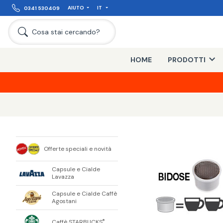
AIUTO
IT
0341 530409
Cosa stai cercando?
HOME
PRODOTTI
Offerte speciali e novità
Capsule e Cialde
Lavazza
Capsule e Cialde Caffè
Agostani
Caffè STARBUCKS
®