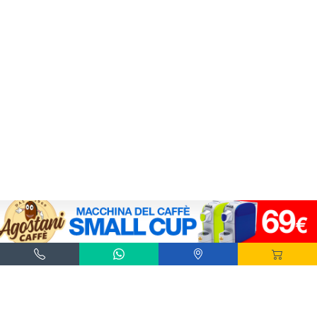
Agostani e Tuttocialde.it sono marchi registrati da Agostani SRL.
*Nespresso® e *Nescafé® *Dolce Gusto® sono marchi registrati di Societè des Produits
Nestlè® SA. Agostani SRL è produttore autonomo non collegato alla Societè des
Produits Nestlè® SA. La compatibilità delle capsule Agostani è funzionale all'utilizzo