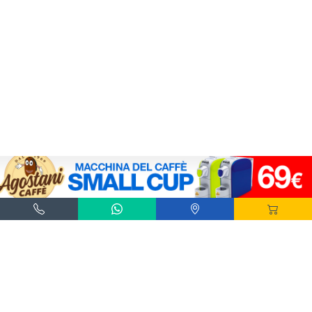
Agostani e Tuttocialde.it sono marchi registrati da Agostani SRL.
*Nespresso® e *Nescafé® *Dolce Gusto® sono marchi registrati di Societè des Produits
Nestlè® SA. Agostani SRL è produttore autonomo non collegato alla Societè des
Produits Nestlè® SA. La compatibilità delle capsule Agostani è funzionale all'utilizzo
con macchine da caffè ad uso domestico Nespresso® - Nescafé® Dolce Gusto®.
*Lavazza®, *A Modo Mio®, *Lavazza A Modo Mio®, *Espresso Point® e *Lavazza
Espresso Point® sono marchi di proprietà di Luigi Lavazza SPA®. Agostani SRL è