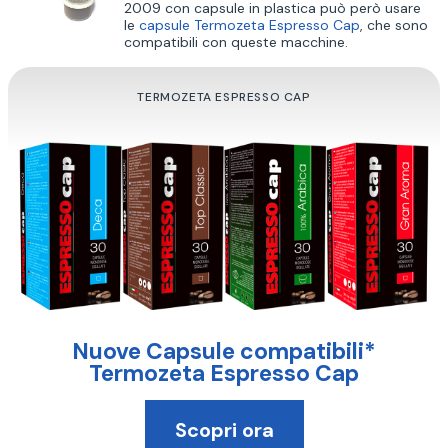
2009 con capsule in plastica può però usare
le
capsule Termozeta Espresso Cap
, che sono
compatibili con queste macchine.
TERMOZETA ESPRESSO CAP
Nuove Capsule compatibili*
Termozeta Espresso Cap
Scopri ora