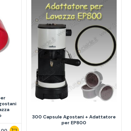
per
gostani
azza
o
300 Capsule Agostani + Adattatore
per EP800
,00