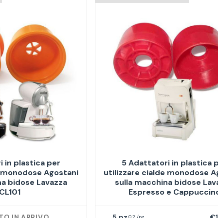
i in plastica per
5 Adattatori in plastica 
de monodose Agostani
utilizzare cialde monodose A
na bidose Lavazza
sulla macchina bidose Lav
CL101
Espresso e Cappuccin
O IN ARRIVO
5
€1
0,2 /pz