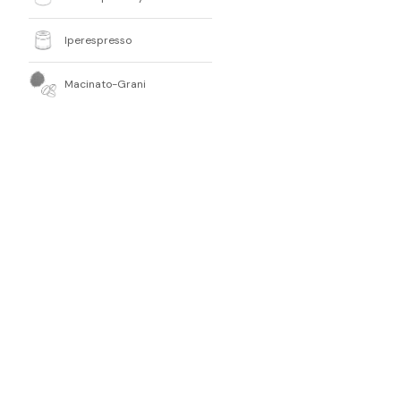
Iperespresso
Macinato-Grani