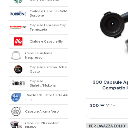
Cialde e Capsule Caffè
Borbone
Capsule Espresso Cap
Termozeta
Cialde e Capsule Illy
Capsule sistema
Nespresso
Capsule sistema Dolce
Gusto
Capsule
300 Capsule Ag
Bialetti/Mokona
Compatibil
Cialde ESE Filtro Carta 44
mm
300
0,2 /pz
Capsule Aroma Vero
Capsule UNO system
PER LAVAZZA ECL101
KIMBO