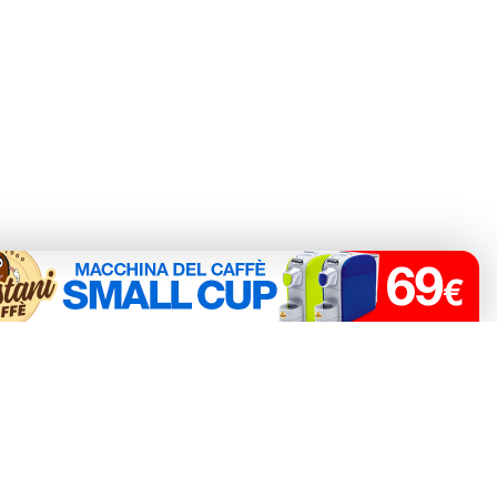
è® SA. La compatibilità delle capsule Agostani è funzionale all'utilizzo con macchine
o non collegato alla Luigi Lavazza SPA®. La compatibilità delle capsule Agostani è
 Modo Mio®.
capsule Agostani è funzionale all’utilizzo con macchine da caffè Bialetti®.