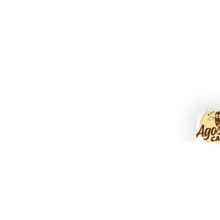
Agostani e Tuttocialde.it sono marchi registrati da Agostani SRL.
 Nestlè® SA. Agostani SRL è produttore autonomo non collegato alla Societè des Produits Nestl
da caffè ad uso domestico Nespresso® - Nescafé® Dolce Gusto®.
so Point® sono marchi di proprietà di Luigi Lavazza SPA®. Agostani SRL è produttore autonom
 all'utilizzo con macchine da caffè ad uso domestico Lavazza® Espresso Point® - Lavazza® A
i SRL è produttore autonomo non collegato alla Bialetti Industrie SPA. La compatibilità delle 