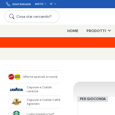
AIUTO
IT
0341 530409
Cosa stai cercando?
HOME
PRODOTTI
Offerte speciali e novità
Capsule e Cialde
Lavazza
PER GIOCONDA
Capsule e Cialde Caffè
Agostani
Caffè STARBUCKS
®