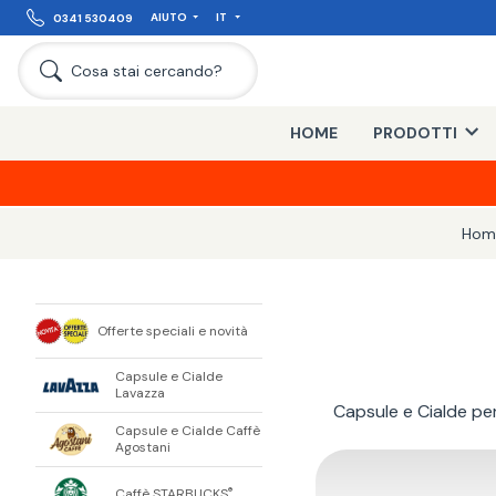
AIUTO
IT
0341 530409
Cosa stai cercando?
HOME
PRODOTTI
Hom
Offerte speciali e novità
Capsule e Cialde
Lavazza
Capsule e Cialde p
Capsule e Cialde Caffè
Agostani
Caffè STARBUCKS
®