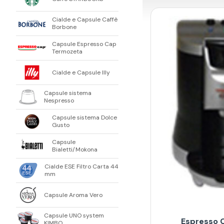
Cialde e Capsule Caffè
Borbone
Capsule Espresso Cap
Termozeta
Cialde e Capsule Illy
Capsule sistema
Nespresso
Capsule sistema Dolce
Gusto
Capsule
Bialetti/Mokona
Cialde ESE Filtro Carta 44
mm
Capsule Aroma Vero
Capsule UNO system
Espresso 
KIMBO