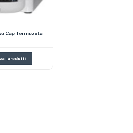
so Cap Termozeta
za i prodotti