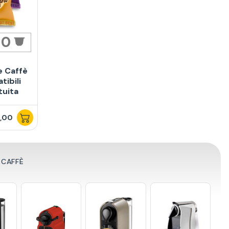
80
e Caffè
ibili
tuita
,00
 CAFFÈ