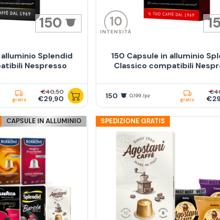
10
150
1
INTENSITÀ
 alluminio Splendid
150 Capsule in alluminio Sp
atibili Nespresso
Classico compatibili Nesp
€40,50
€4
150
0,199 /pz
€29,90
€29
gratis
gratis
CAPSULE IN ALLUMINIO
SPEDIZIONE GRATIS