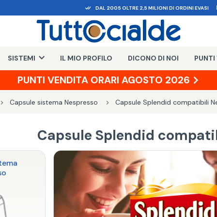
DAL 2005 OLTRE 2,5 MILIONI DI ORDINI EVASI
SISTEMI
IL MIO PROFILO
DICONO DI NOI
PUNTI
PUNTI VENDITA ORARI AGOSTO 2026
Capsule sistema Nespresso
Capsule Splendid compatibili N
Capsule Splendid compatib
stema
so