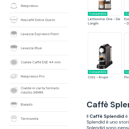
Nespresso
Compatibile
Co
Lattissima One - De
Es
Nescafè Dolce Gusto
Longhi
- 
Lavazza Espresso Point
Lavazza Blue
Cialde Caffè ESE 44 mm
Compatibile
Co
Nespresso Pro
Citiz - Krups
Pix
Cialde in carta formato
ridotto 38MM
Caffè Sple
Bialetti
Il
Caffè Splendid
è 
Termozeta
Splendid è uno stori
Splendid sono pensat