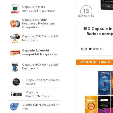
Capsule Ristora
13
compatibili Nespresso
INTENSITÀ
Capsule e Cialde
Nespresso Professional
Compatibili
150 Capsule in
Barista comp
Capsule L'OR Compatibili
Nespresso
150
0,199 /pz
Capsule Splendid
compatibili Nespresso
SPEDIZIONE GRATIS
Capsule HAG compatibili
Nespresso
Capsule sistema Dolce
Gusto
Capsule
Bialetti/Mokona
Cialde ESE Filtro Carta 44
mm