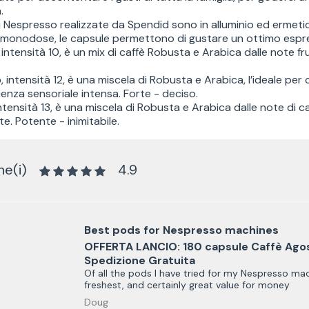
.
i Nespresso realizzate da Spendid sono in alluminio ed ermetic
 monodose, le capsule permettono di gustare un ottimo espr
, intensità 10, è un mix di caffè Robusta e Arabica dalle note 
o
, intensità 12, è una miscela di Robusta e Arabica, l’ideale pe
enza sensoriale intensa. Forte - deciso.
intensità 13, è una miscela di Robusta e Arabica dalle note di
e. Potente - inimitabile.
ne(i)
4.9
Best pods for Nespresso machines
OFFERTA LANCIO: 180 capsule Caffè Agos
Spedizione Gratuita
Of all the pods I have tried for my Nespresso ma
freshest, and certainly great value for money
Doug