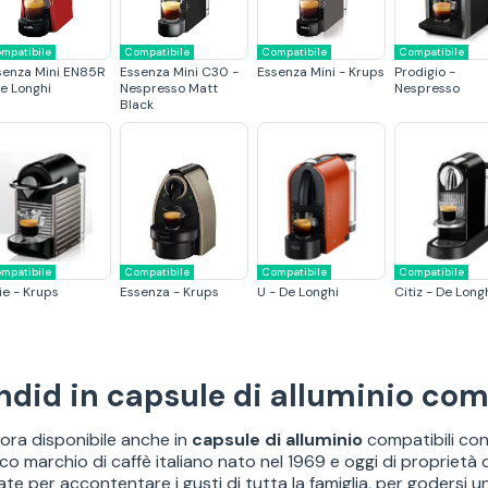
mpatibile
Compatibile
Compatibile
Compatibile
senza Mini EN85R
Essenza Mini C30 -
Essenza Mini - Krups
Prodigio -
De Longhi
Nespresso Matt
Nespresso
Black
mpatibile
Compatibile
Compatibile
Compatibile
ie - Krups
Essenza - Krups
U - De Longhi
Citiz - De Long
ndid in capsule di alluminio com
ora disponibile anche in
capsule di alluminio
compatibili con
co marchio di caffè italiano nato nel 1969 e oggi di proprietà
e per accontentare i gusti di tutta la famiglia, per godersi u