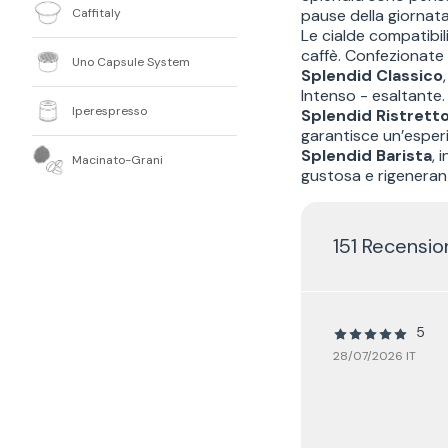
Caffitaly
pause della giornata
Le cialde compatibil
caffè. Confezionate
Uno Capsule System
Splendid Classico
Intenso - esaltante.
Iperespresso
Splendid Ristrett
garantisce un’esperi
Splendid Barista
, 
Macinato-Grani
gustosa e rigenerant
151 Recensio
5
28/07/2026 IT