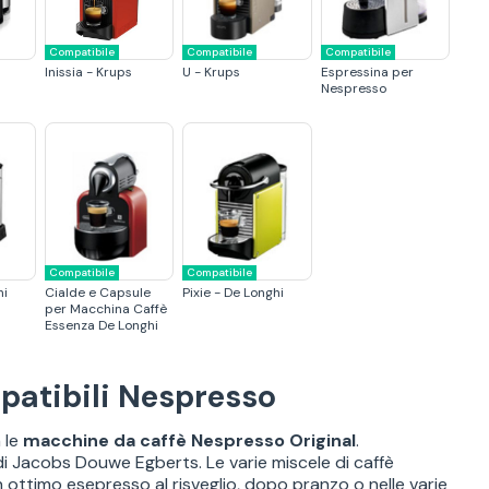
Compatibile
Compatibile
Compatibile
Inissia - Krups
U - Krups
Espressina per
Nespresso
Compatibile
Compatibile
hi
Cialde e Capsule
Pixie - De Longhi
per Macchina Caffè
Essenza De Longhi
patibili Nespresso
 le
macchine da caffè Nespresso Original
.
 di Jacobs Douwe Egberts. Le varie miscele di caffè
n ottimo esepresso al risveglio, dopo pranzo o nelle varie