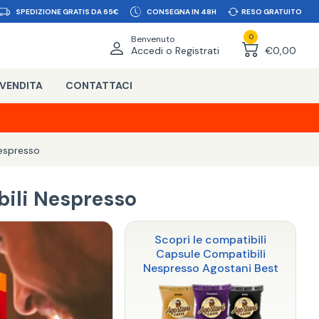
SPEDIZIONE GRATIS DA 65€
CONSEGNA IN 48H
RESO GRATUITO
0
Benvenuto
Accedi o Registrati
€0,00
 VENDITA
CONTATTACI
espresso
ili Nespresso
Scopri le compatibili
Capsule Compatibili
Nespresso Agostani Best