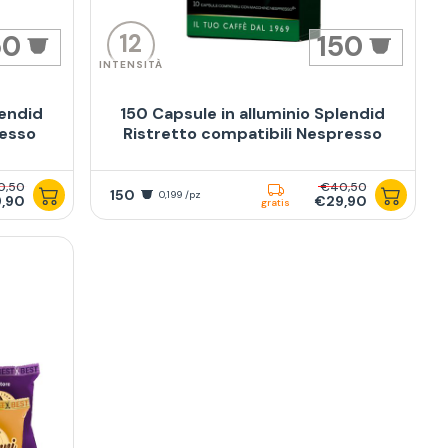
12
50
150
INTENSITÀ
lendid
150 Capsule in alluminio Splendid
resso
Ristretto compatibili Nespresso
0,50
€40,50
150
0,199 /pz
,90
€29,90
gratis