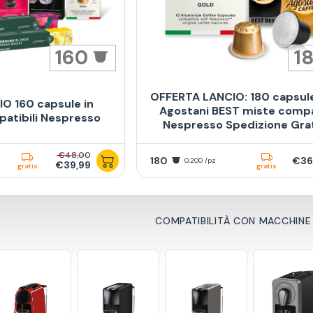
160
1
OFFERTA LANCIO: 180 capsul
O 160 capsule in
Agostani BEST miste compat
patibili Nespresso
Nespresso Spedizione Gra
€48,00
180
€36
0,200 /pz
€39,99
gratis
gratis
COMPATIBILITÀ CON MACCHINE