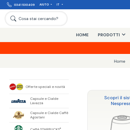
AIUTO
IT
0341 530409
Cosa stai cercando?
HOME
PRODOTTI
Home
Offerte speciali e novità
Scopri il si
Capsule e Cialde
Nespres
Lavazza
Capsule e Cialde Caffè
Agostani
Caffè STARBUCKS
®