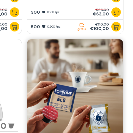
6,00
€66,00
300
0,210 /pz
,00
€63,00
0,00
€110,00
500
0,200 /pz
,00
€100,00
gratis
00