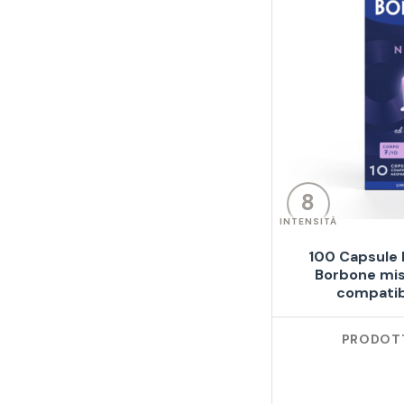
8
INTENSITÀ
100 Capsule I
Borbone mis
compatib
PRODOTT