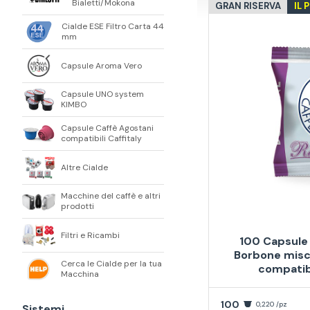
Bialetti/Mokona
GRAN RISERVA
IL 
Cialde ESE Filtro Carta 44
mm
Capsule Aroma Vero
Capsule UNO system
KIMBO
Capsule Caffè Agostani
compatibili Caffitaly
Altre Cialde
Macchine del caffè e altri
prodotti
Filtri e Ricambi
100 Capsule
Borbone misc
Cerca le Cialde per la tua
compatib
Macchina
100
0,220 /pz
Sistemi