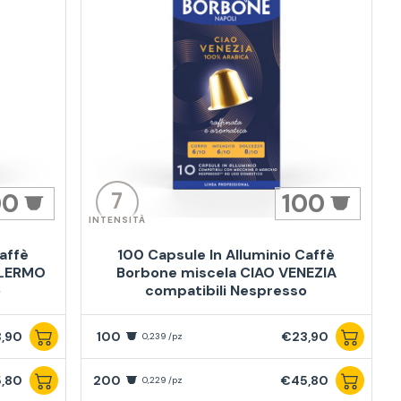
7
00
100
INTENSITÀ
affè
100 Capsule In Alluminio Caffè
ALERMO
Borbone miscela CIAO VENEZIA
o
compatibili Nespresso
,90
100
€23,90
0,239 /pz
,80
200
€45,80
0,229 /pz