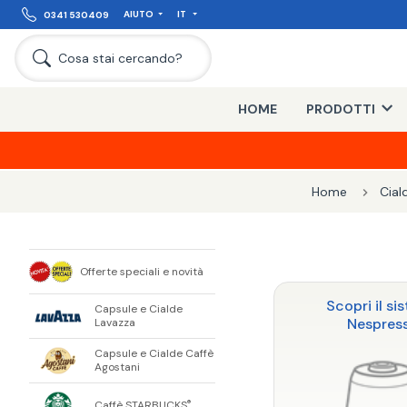
AIUTO
IT
0341 530409
Cosa stai cercando?
HOME
PRODOTTI
Home
Cial
Offerte speciali e novità
Scopri il si
Capsule e Cialde
Nespres
Lavazza
Capsule e Cialde Caffè
Agostani
Caffè STARBUCKS
®