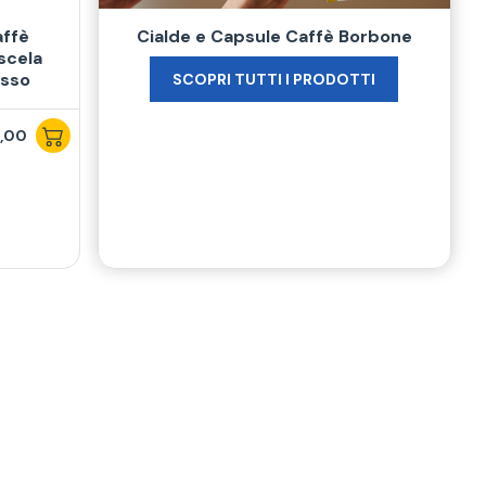
affè
Cialde e Capsule Caffè Borbone
scela
esso
SCOPRI TUTTI I PRODOTTI
,00