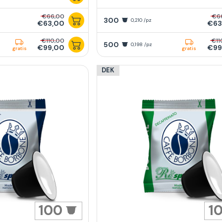
€66,00
€6
300
0,210 /pz
€63,00
€63
€110,00
€11
500
0,198 /pz
€99,00
€99
gratis
gratis
DEK
100
1