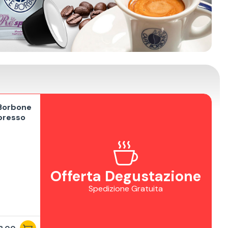
 Borbone
presso
Offerta Degustazione
Spedizione Gratuita