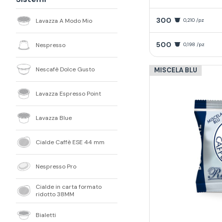
300
Lavazza A Modo Mio
0,210 /pz
500
Nespresso
0,198 /pz
Nescafè Dolce Gusto
MISCELA BLU
Lavazza Espresso Point
Lavazza Blue
Cialde Caffè ESE 44 mm
Nespresso Pro
Cialde in carta formato
ridotto 38MM
Bialetti