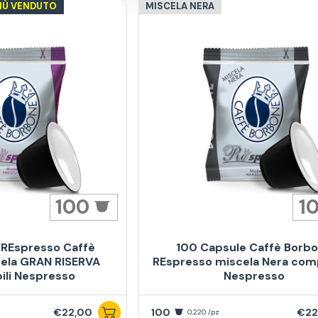
PIÙ VENDUTO
MISCELA NERA
100
1
 REspresso Caffè
100 Capsule Caffè Borb
ela GRAN RISERVA
REspresso miscela Nera comp
ili Nespresso
Nespresso
€22,00
100
€22
0,220 /pz