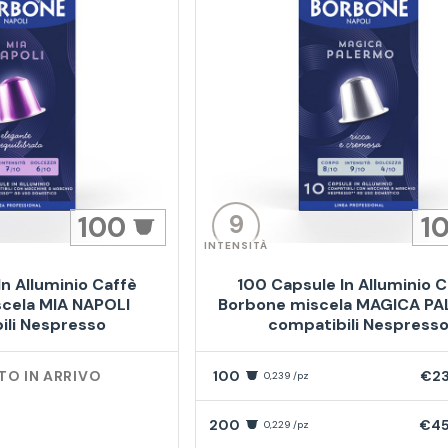
9
100
1
INTENSITÀ
n Alluminio Caffè
100 Capsule In Alluminio C
cela MIA NAPOLI
Borbone miscela MAGICA P
ili Nespresso
compatibili Nespress
O IN ARRIVO
100
€23
0,239 /pz
200
€45
0,229 /pz