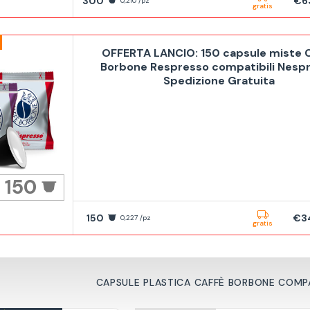
300
€6
0,210 /pz
gratis
OFFERTA LANCIO: 150 capsule miste 
Borbone Respresso compatibili Nesp
Spedizione Gratuita
150
150
€3
0,227 /pz
gratis
CAPSULE PLASTICA CAFFÈ BORBONE COMPA