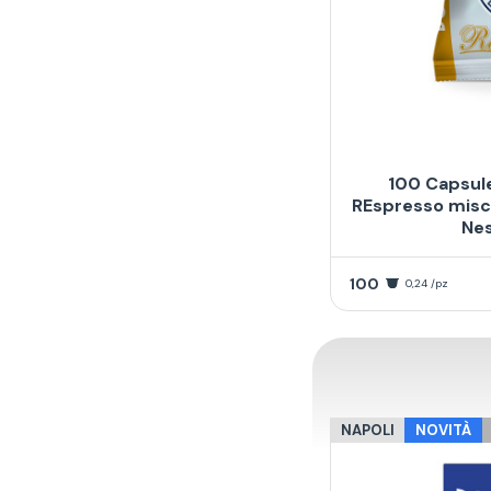
100 Capsul
REspresso misc
Ne
100
0,24 /pz
NAPOLI
NOVITÀ