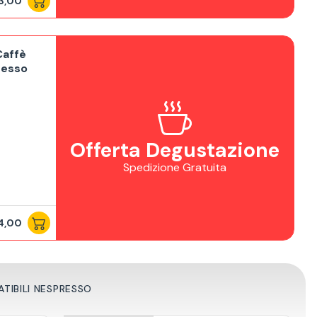
3,00
Caffè
resso
Offerta Degustazione
Spedizione Gratuita
4,00
TIBILI NESPRESSO