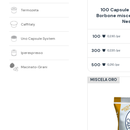
100 Capsule
Termozeta
Borbone misce
Ne
Caffitaly
100
0,230 /pz
Uno Capsule System
300
0,220 /pz
Iperespresso
500
0,210 /pz
Macinato-Grani
MISCELA ORO