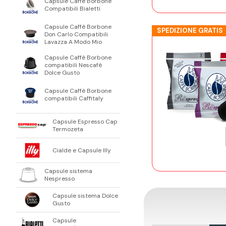
Capsule Caffè Borbone
Compatibili Bialetti
Capsule Caffè Borbone
SPEDIZIONE GRATIS
Don Carlo Compatibili
Lavazza A Modo Mio
Capsule Caffè Borbone
compatibili Nescafè
Dolce Gusto
Capsule Caffè Borbone
compatibili Caffitaly
Capsule Espresso Cap
Termozeta
Cialde e Capsule Illy
Capsule sistema
Nespresso
Capsule sistema Dolce
Gusto
Capsule