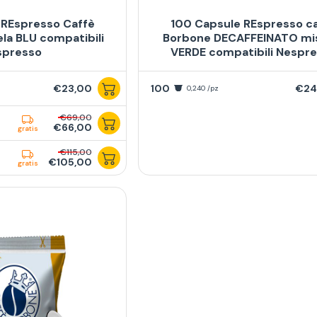
 REspresso Caffè
100 Capsule REspresso c
la BLU compatibili
Borbone DECAFFEINATO mi
spresso
VERDE compatibili Nespr
€23,00
100
€24
0,240 /pz
€69,00
€66,00
gratis
€115,00
€105,00
gratis