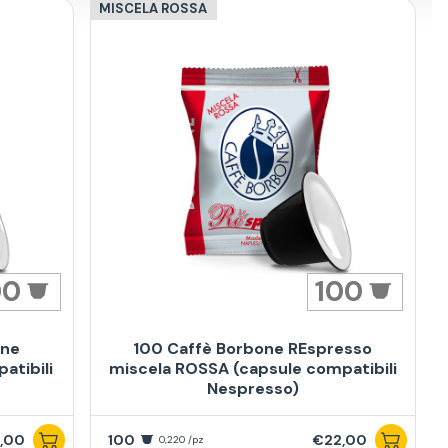
MISCELA ROSSA
00
100
one
100 Caffè Borbone REspresso
atibili
miscela ROSSA (capsule compatibili
Nespresso)
,00
100
€22,00
0,220 /pz