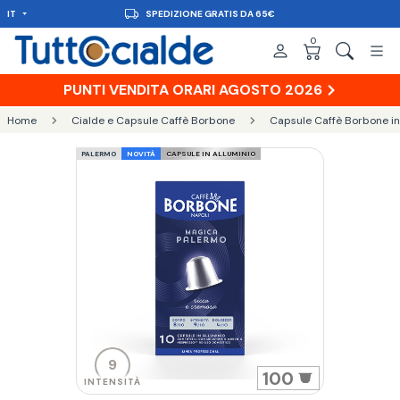
IT
SPEDIZIONE GRATIS DA 65€
0
PUNTI VENDITA ORARI AGOSTO 2026
Home
Cialde e Capsule Caffè Borbone
Capsule Caffè Borbone in
PALERMO
NOVITÀ
CAPSULE IN ALLUMINIO
9
100
INTENSITÀ