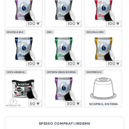
100
100
100
MISCELA BLU
DEK
MISCELA ORO
100
100
100
100% ARABICA
OFFERTA GRAN RISERVA
NESPRESSO
7
50
300
SCOPRI IL SISTEMA
INTENSITÀ
SPESSO COMPRATI INSIEME