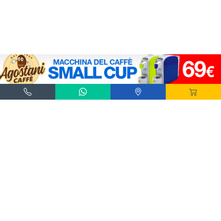
Agostani e Tuttocialde.it sono marchi registrati da Agostani SRL.
*Nespresso® e *Nescafé® *Dolce Gusto® sono marchi registrati di Societè des Produits
Nestlè® SA. Agostani SRL è produttore autonomo non collegato alla Societè des
Produits Nestlè® SA. La compatibilità delle capsule Agostani è funzionale all'utilizzo
con macchine da caffè ad uso domestico Nespresso® - Nescafé® Dolce Gusto®.
*Lavazza®, *A Modo Mio®, *Lavazza A Modo Mio®, *Espresso Point® e *Lavazza
Espresso Point® sono marchi di proprietà di Luigi Lavazza SPA®. Agostani SRL è
produttore autonomo non collegato alla Luigi Lavazza SPA®. La compatibilità delle
capsule Agostani è funzionale all'utilizzo con macchine da caffè ad uso domestico
Lavazza® Espresso Point® - Lavazza® A Modo Mio®.
*Bialetti® è un marchio di proprietà della Bialetti Industrie SPA. Agostani SRL è
produttore autonomo non collegato alla Bialetti Industrie SPA. La compatibilità delle
capsule Agostani è funzionale all’utilizzo con macchine da caffè Bialetti®.