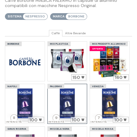
Caffè Borbone MAGICA PALERMO in capsule di alluminio
compatibili con macchine Nespresso Original.
SISTEMA
NESPRESSO
MARCA
BORBONE
Caffè
Altre Bevande
BORBONE
MIX PLASTICA
MIX PRODOTTI ALLUMINIO
OFFERTA
150
160
NAPOLI
PALERMO
VENEZIA
8
9
7
100
100
100
INTENSITÀ
INTENSITÀ
INTENSITÀ
GRAN RISERVA
MISCELA NERA
MISCELA ROSSA