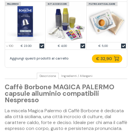
PALERMO
KIT ACCESSORI
FILTRO ANTICALCARE
€ 23.00
€ 4,00
€ 5,00
€ 32,90
Aggiungi questi prodotti al carrello
Descrizione
Ingredienti / Allergeni
Caffè Borbone MAGICA PALERMO
capsule alluminio compatibili
Nespresso
La miscela Magica Palermo di Caffè Borbone è dedicata
alla città siciliana, una città incrocio di culture, dal
carattere caldo, forte e deciso. Ideale per chi ama il caffè
espresso con corpo, gusto e persistenza pronunciata.