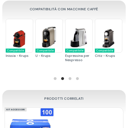
COMPATIBILITÀ CON MACCHINE CAFFÈ
Compatibile
Compatibile
Compatibile
Compatibile
Compat
nissia - Krups
U - Krups
Espressina per
Citiz - Krups
Pixie -
Nespresso
PRODOTTI CORRELATI
KIT ACCESSORI