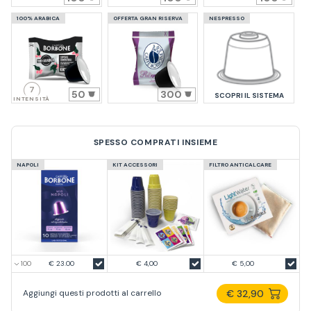
100% ARABICA
OFFERTA GRAN RISERVA
NESPRESSO
7
50
300
SCOPRI IL SISTEMA
INTENSITÀ
SPESSO COMPRATI INSIEME
NAPOLI
KIT ACCESSORI
FILTRO ANTICALCARE
€ 23.00
€ 4,00
€ 5,00
€ 32,90
Aggiungi questi prodotti al carrello