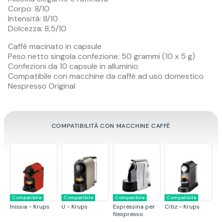
Corpo: 8/10
Intensità: 8/10
Dolcezza: 8,5/10
Caffè macinato in capsule
Peso netto singola confezione: 50 grammi (10 x 5 g)
Confezioni da 10 capsule in alluminio
Compatibile con macchine da caffè ad uso domestico
Nespresso Original
COMPATIBILITÀ CON MACCHINE CAFFÈ
ibile
Compatibile
Compatibile
Compatibile
Compatibile
sina per
Citiz - Krups
Pixie - Krups
Essenza - Krups
U - De Longh
sso