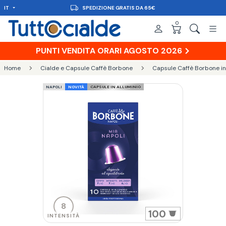
65€
IT
CONSEGNA IN 48H
0
PUNTI VENDITA ORARI AGOSTO 2026
Home
Cialde e Capsule Caffè Borbone
Capsule Caffè Borbone in
NAPOLI
NOVITÀ
CAPSULE IN ALLUMINIO
8
100
INTENSITÀ