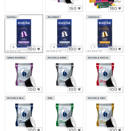
150
160
NAPOLI
PALERMO
VENEZIA
8
9
7
100
100
100
INTENSITÀ
INTENSITÀ
INTENSITÀ
GRAN RISERVA
MISCELA NERA
MISCELA ROSSA
100
100
100
MISCELA BLU
DEK
MISCELA ORO
100
100
100