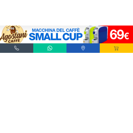
Agostani e Tuttocialde.it sono marchi registrati da Agostani SRL.
*Nespresso® e *Nescafé® *Dolce Gusto® sono marchi registrati di Societè des Produits
Nestlè® SA. Agostani SRL è produttore autonomo non collegato alla Societè des
Produits Nestlè® SA. La compatibilità delle capsule Agostani è funzionale all'utilizzo
con macchine da caffè ad uso domestico Nespresso® - Nescafé® Dolce Gusto®.
*Lavazza®, *A Modo Mio®, *Lavazza A Modo Mio®, *Espresso Point® e *Lavazza
Espresso Point® sono marchi di proprietà di Luigi Lavazza SPA®. Agostani SRL è
produttore autonomo non collegato alla Luigi Lavazza SPA®. La compatibilità delle
capsule Agostani è funzionale all'utilizzo con macchine da caffè ad uso domestico
Lavazza® Espresso Point® - Lavazza® A Modo Mio®.
*Bialetti® è un marchio di proprietà della Bialetti Industrie SPA. Agostani SRL è
produttore autonomo non collegato alla Bialetti Industrie SPA. La compatibilità delle
capsule Agostani è funzionale all’utilizzo con macchine da caffè Bialetti®.