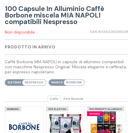
100 Capsule In Alluminio Caffè
Borbone miscela MIA NAPOLI
compatibili Nespresso
Non disponibile
EAN 8034028338038
PRODOTTO IN ARRIVO
Caffè Borbone MIA NAPOLI in capsule di alluminio compatibili
con macchine Nespresso Original. Miscela elegante e raffinata,
per espresso napoletano.
SISTEMA
NESPRESSO
MARCA
BORBONE
Caffè
Altre Bevande
BORBONE
MIX PLASTICA
MIX PRODOTTI ALLUMINIO
OFFERTA