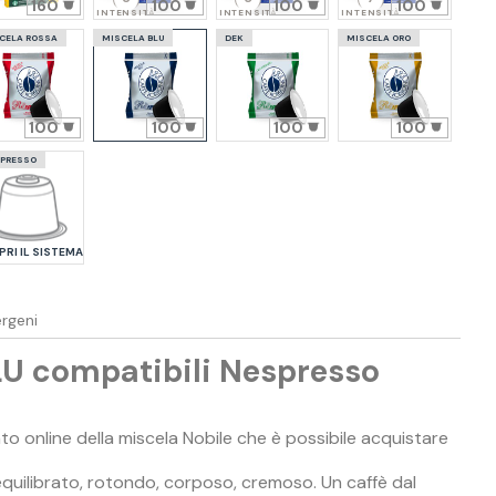
160
100
100
100
INTENSITÀ
INTENSITÀ
INTENSITÀ
CELA ROSSA
MISCELA BLU
DEK
MISCELA ORO
100
100
100
100
PRESSO
RI IL SISTEMA
ergeni
LU compatibili Nespresso
to online della miscela Nobile che è possibile acquistare
quilibrato, rotondo, corposo, cremoso. Un caffè dal