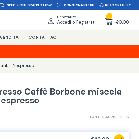
SPEDIZIONE GRATIS DA 65€
CONSEGNA IN 48H
RESO GRATUITO
0
Benvenuto
Accedi o Registrati
€0,00
 VENDITA
CONTATTACI
tibili Nespresso
resso Caffè Borbone miscela
Nespresso
EAN 8034028336676