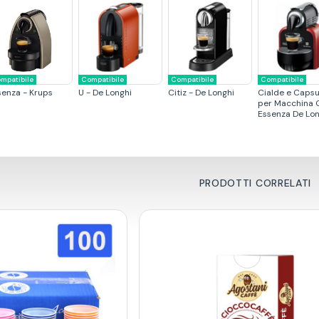
mpatibile
Compatibile
Compatibile
Compatibile
senza - Krups
U - De Longhi
Citiz - De Longhi
Cialde e Capsu
per Macchina 
Essenza De Lo
PRODOTTI CORRELATI