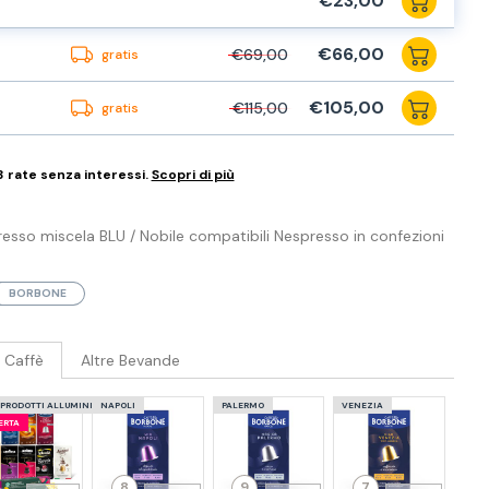
€23,00
€66,00
€69,00
gratis
€105,00
€115,00
gratis
3 rate senza interessi.
Scopri di più
esso miscela BLU / Nobile compatibili Nespresso in confezioni
BORBONE
Caffè
Altre Bevande
 PRODOTTI ALLUMINIO
NAPOLI
PALERMO
VENEZIA
ERTA
8
9
7