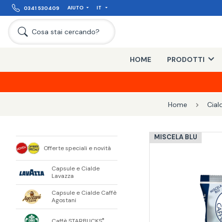
AIUTO
IT
0341 530409
Cosa stai cercando?
HOME
PRODOTTI
Home
Cial
MISCELA BLU
Offerte speciali e novità
Capsule e Cialde
Lavazza
Capsule e Cialde Caffè
Agostani
Caffè STARBUCKS
®