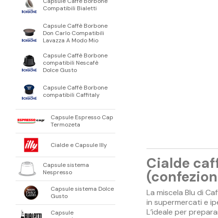
Capsule Caffè Borbone
Compatibili Bialetti
Capsule Caffè Borbone
Don Carlo Compatibili
Lavazza A Modo Mio
Capsule Caffè Borbone
compatibili Nescafè
Dolce Gusto
Capsule Caffè Borbone
compatibili Caffitaly
Capsule Espresso Cap
Termozeta
Cialde e Capsule Illy
Cialde caf
Capsule sistema
(confezion
Nespresso
Capsule sistema Dolce
La miscela Blu di Ca
Gusto
in supermercati e ip
L’ideale per prepar
Capsule