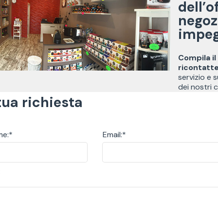
dell’o
negoz
impe
Compila i
ricontatt
servizio e 
dei nostri 
tua richiesta
e:*
Email:
*
: