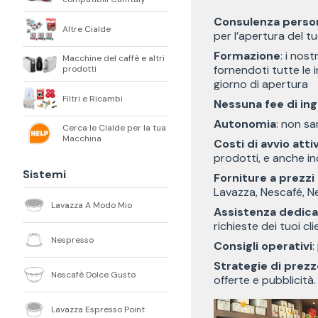
Consulenza person
Altre Cialde
per l’apertura del t
Formazione
: i nos
Macchine del caffè e altri
fornendoti tutte le 
prodotti
giorno di apertura
Filtri e Ricambi
Nessuna fee di in
Autonomia
: non sa
Cerca le Cialde per la tua
Macchina
Costi di avvio atti
prodotti, e anche ind
Sistemi
Forniture a prezzi
Lavazza, Nescafé, Ne
Lavazza A Modo Mio
Assistenza dedica
richieste dei tuoi cl
Nespresso
Consigli operativi
:
Strategie di prezz
Nescafè Dolce Gusto
offerte e pubblicità.
Lavazza Espresso Point