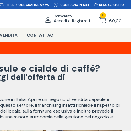
SPEDIZIONE GRATIS DA 65€
CONSEGNA IN 48H
RESO GRATUITO
0
Benvenuto
Accedi o Registrati
€0,00
 VENDITA
CONTATTACI
ule e cialde di caffè?
gi dell’offerta di
ione in Italia. Aprire un negozio di vendita capsule e
uesto settore. Il franchising infatti richiede il rispetto di
l locale, sulla fornitura esclusiva e inoltre prevede il
in una minore autonomia nella gestione del negozio e,