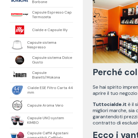
Borbone
Capsule Espresso Cap
Termozeta
Cialde e Capsule Illy
Capsule sistema
Nespresso
Capsule sistema Dolce
Gusto
Perché col
Capsule
Bialetti/Mokona
Se hai spirito impre
Cialde ESE Filtro Carta 44
mm
aprire il tuo negozio
Tuttocialde.it
è il 
Capsule Aroma Vero
migliori marche, sia 
garantendoti prezzi 
Capsule UNO system
contratto di esclusi
KIMBO
Ecco i van
Capsule Caffè Agostani
compatibili Caffitaly