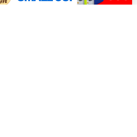
è® SA. La compatibilità delle capsule Agostani è funzionale all'utilizzo con macchine
o non collegato alla Luigi Lavazza SPA®. La compatibilità delle capsule Agostani è
 Modo Mio®.
capsule Agostani è funzionale all’utilizzo con macchine da caffè Bialetti®.
ne gratis da 65€
Resi gratuiti