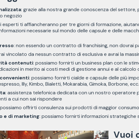
alizzata
: grazie alla nostra grande conoscenza del settore,
uo negozio
tri esperti ti affiancheranno per tre giorni di formazione, aiuta
informazioni necessarie sul mondo delle capsule e delle macchi
gresso
: non essendo un contratto di franchising, non dovrai 
rai vincolato da nessun contratto di esclusiva e avrai la massi
vità contenuti
: possiamo fornirti un business plan con le sti
icazioni in merito ai costi medi di gestione annui e al calcolo d
 convenienti
: possiamo fornirti cialde e capsule delle più i
spresso, Illy, Kimbo, Bialetti, Mokarabia, Gimoka, Borbone, ecc
ta
: assistenza telefonica dedicata con un nostro operatore p
ienti a cui non sai rispondere
 possiamo offrirti consulenza sui prodotti di maggior consu
o e di marketing
: possiamo fornirti informazioni strategiche
Vuoi c