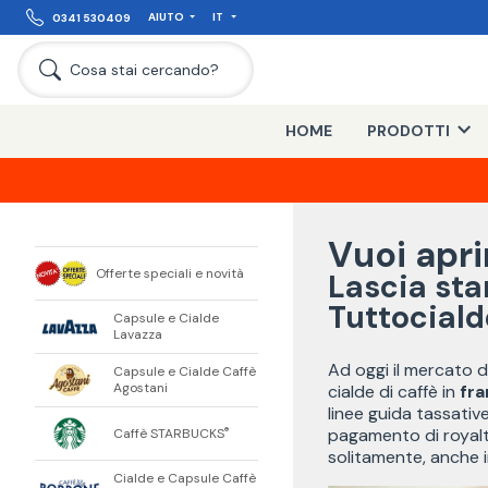
AIUTO
IT
0341 530409
Cosa stai cercando?
HOME
PRODOTTI
Vuoi apri
Offerte speciali e novità
Lascia star
Tuttocialde
Capsule e Cialde
Lavazza
Ad oggi il mercato d
Capsule e Cialde Caffè
Agostani
cialde di caffè in
fra
linee guida tassative
pagamento di royalt
Caffè STARBUCKS
®
solitamente, anche i
Cialde e Capsule Caffè