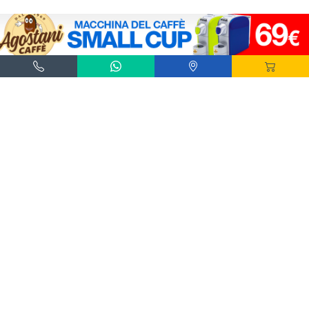
Agostani e Tuttocialde.it sono marchi registrati da Agostani SRL.
*Nespresso® e *Nescafé® *Dolce Gusto® sono marchi registrati di Societè des Produits
Nestlè® SA. Agostani SRL è produttore autonomo non collegato alla Societè des
Produits Nestlè® SA. La compatibilità delle capsule Agostani è funzionale all'utilizzo
con macchine da caffè ad uso domestico Nespresso® - Nescafé® Dolce Gusto®.
*Lavazza®, *A Modo Mio®, *Lavazza A Modo Mio®, *Espresso Point® e *Lavazza
Espresso Point® sono marchi di proprietà di Luigi Lavazza SPA®. Agostani SRL è
produttore autonomo non collegato alla Luigi Lavazza SPA®. La compatibilità delle
capsule Agostani è funzionale all'utilizzo con macchine da caffè ad uso domestico
Lavazza® Espresso Point® - Lavazza® A Modo Mio®.
*Bialetti® è un marchio di proprietà della Bialetti Industrie SPA. Agostani SRL è
produttore autonomo non collegato alla Bialetti Industrie SPA. La compatibilità delle
capsule Agostani è funzionale all’utilizzo con macchine da caffè Bialetti®.
100% Pagamenti sicuri