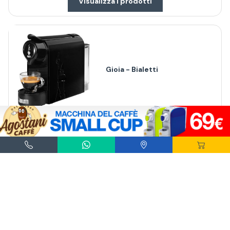
Visualizza i prodotti
Gioia - Bialetti
Visualizza i prodotti
Agostani e Tuttocialde.it sono marchi registrati da Agostani SRL.
*Nespresso® e *Nescafé® *Dolce Gusto® sono marchi registrati di Societè des Produits
Nestlè® SA. Agostani SRL è produttore autonomo non collegato alla Societè des
Produits Nestlè® SA. La compatibilità delle capsule Agostani è funzionale all'utilizzo
con macchine da caffè ad uso domestico Nespresso® - Nescafé® Dolce Gusto®.
*Lavazza®, *A Modo Mio®, *Lavazza A Modo Mio®, *Espresso Point® e *Lavazza
Espresso Point® sono marchi di proprietà di Luigi Lavazza SPA®. Agostani SRL è
produttore autonomo non collegato alla Luigi Lavazza SPA®. La compatibilità delle