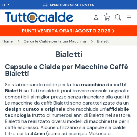
IT
SPEDIZIONE GRATIS DA 65€
0
PUNTI VENDITA ORARI AGOSTO 2026
Home
Cerca le Cialde per la tua Macchina
Bialetti
Bialetti
Capsule e Cialde per Macchine Caffè
Bialetti
Se stai cercando cialde per la tua
macchina da caffè
Bialetti
su Tuttocialde.it puoi trovare capsule originali e
compatibili al miglior prezzo senza rinunciare alla qualità.
Le macchine da caffè Bialetti sono caratterizzate da un
design curato e originale
che racchiude un’
affidabile
tecnologia
frutto di numerosi anni di Bialetti nel settore.
Bialetti ha realizzato diversi modelli di macchinette per il
caffè espresso. Alcune utilizzano sia capsule sia cialde
filtro carta 44mm (come ad esempio Mokona o