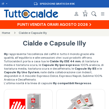
IT
SPEDIZIONE GRATIS DA 65€
0
PUNTI VENDITA ORARI AGOSTO 2026
Home
Cialde e Capsule Illy
Cialde e Capsule Illy
Illy
rappresenta l’eccellenza del caffè in tutto il mondo grazie alla
qualità, all’equilibrio e alle sensazioni che i suoi prodotti offrono.
Tuttocialde.it porta a casa tua le
Cialde Illy ESE 44 mm
, di tostatura
media e tostatura scura, le
Capsule Illy Iperespresso
100% arabica, di
tostatura media, tostatura scura e decaffeinato, le
Capsule Illy IES
e le
Capsule Illy Uno System
, nate dalla collaborazione con Indesit,
disponibili in 4 miscele: Espresso Dolce, Espresso Napoli, Sublime 100%
Arabica e Decaffeinato.
L’ultima novità è la linea di capsule
Illy compatibili Nespresso
.