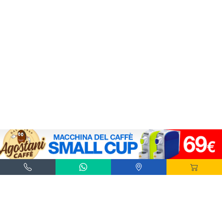
Agostani e Tuttocialde.it sono marchi registrati da Agostani SRL.
*Nespresso® e *Nescafé® *Dolce Gusto® sono marchi registrati di Societè des Produits
Nestlè® SA. Agostani SRL è produttore autonomo non collegato alla Societè des
Produits Nestlè® SA. La compatibilità delle capsule Agostani è funzionale all'utilizzo