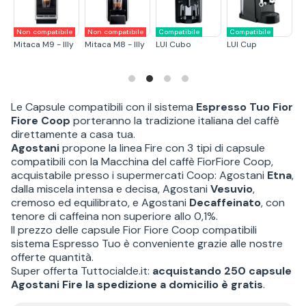
mpatibile
Compatibile
Compatibile
Compatibile
Compatib
 Cup
Italico
Matica -
Fior Fiore Small -
Fior Fior
Espressitaliani
Coop
Le Capsule compatibili con il sistema
Espresso Tuo Fior
Fiore Coop
porteranno la tradizione italiana del caffè
direttamente a casa tua.
Agostani
propone la linea Fire con 3 tipi di capsule
compatibili con la Macchina del caffè FiorFiore Coop,
acquistabile presso i supermercati Coop: Agostani
Etna
,
dalla miscela intensa e decisa, Agostani
Vesuvio
,
cremoso ed equilibrato, e Agostani
Decaffeinato
, con
tenore di caffeina non superiore allo 0,1%.
Il prezzo delle capsule Fior Fiore Coop compatibili
sistema Espresso Tuo è conveniente grazie alle nostre
offerte quantità.
Super offerta Tuttocialde.it:
acquistando 250 capsule
Agostani Fire la spedizione a domicilio è gratis
.