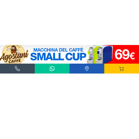
Agostani e Tuttocialde.it sono marchi registrati da Agostani SRL.
*Nespresso® e *Nescafé® *Dolce Gusto® sono marchi registrati di Societè des Produits
Nestlè® SA. Agostani SRL è produttore autonomo non collegato alla Societè des
Produits Nestlè® SA. La compatibilità delle capsule Agostani è funzionale all'utilizzo
con macchine da caffè ad uso domestico Nespresso® - Nescafé® Dolce Gusto®.
*Lavazza®, *A Modo Mio®, *Lavazza A Modo Mio®, *Espresso Point® e *Lavazza
Espresso Point® sono marchi di proprietà di Luigi Lavazza SPA®. Agostani SRL è
produttore autonomo non collegato alla Luigi Lavazza SPA®. La compatibilità delle
capsule Agostani è funzionale all'utilizzo con macchine da caffè ad uso domestico
Lavazza® Espresso Point® - Lavazza® A Modo Mio®.
*Bialetti® è un marchio di proprietà della Bialetti Industrie SPA. Agostani SRL è
produttore autonomo non collegato alla Bialetti Industrie SPA. La compatibilità delle
capsule Agostani è funzionale all’utilizzo con macchine da caffè Bialetti®.