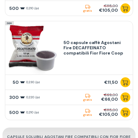
€115,00
500
0,210 /pz
€105,00
gratis
DEK
50 capsule caffè Agostani
Fire DECAFFEINATO
compatibili Fior Fiore Coop
50
€11,50
0,230 /pz
€69,00
300
0,220 /pz
€66,00
gratis
€115,00
500
0,210 /pz
€105,00
gratis
CAPSULE SOLUBILI AGOSTANI FIRE COMPATIBILI CON FIOR FIORE