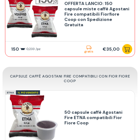
OFFERTA LANCIO: 150
capsule miste caffè Agostani
Fire compatibili Fiorfiore
Coop con Spedizione
Gratuita
150
€35,00
0,233 /pz
gratis
CAPSULE CAFFÈ AGOSTANI FIRE COMPATIBILI CON FIOR FIORE
COOP
ETNA
IL PIÙ VENDUTO
50 capsule caffè Agostani
Fire ETNA compatibili Fior
Fiore Coop