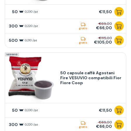
50
€11,50
0,230 /pz
€69,00
300
0,220 /pz
€66,00
gratis
€115,00
500
0,210 /pz
€105,00
gratis
VESUVIO
50 capsule caffè Agostani
Fire VESUVIO compatibili Fior
Fiore Coop
50
€11,50
0,230 /pz
€69,00
300
0,220 /pz
€66,00
gratis