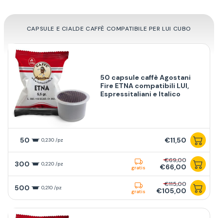
CAPSULE E CIALDE CAFFÈ COMPATIBILE PER LUI CUBO
50 capsule caffè Agostani
Fire ETNA compatibili LUI,
Espressitaliani e Italico
50
€11,50
0,230 /pz
€69,00
300
0,220 /pz
€66,00
gratis
€115,00
500
0,210 /pz
€105,00
gratis