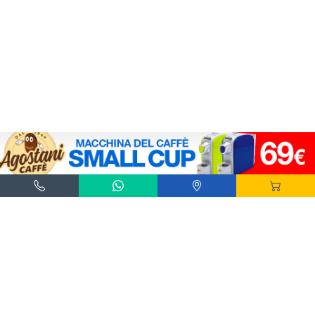
Agostani e Tuttocialde.it sono marchi registrati da Agostani SRL.
*Nespresso® e *Nescafé® *Dolce Gusto® sono marchi registrati di Societè des Produits
Nestlè® SA. Agostani SRL è produttore autonomo non collegato alla Societè des
Produits Nestlè® SA. La compatibilità delle capsule Agostani è funzionale all'utilizzo
con macchine da caffè ad uso domestico Nespresso® - Nescafé® Dolce Gusto®.
*Lavazza®, *A Modo Mio®, *Lavazza A Modo Mio®, *Espresso Point® e *Lavazza
Espresso Point® sono marchi di proprietà di Luigi Lavazza SPA®. Agostani SRL è
produttore autonomo non collegato alla Luigi Lavazza SPA®. La compatibilità delle
capsule Agostani è funzionale all'utilizzo con macchine da caffè ad uso domestico
Lavazza® Espresso Point® - Lavazza® A Modo Mio®.