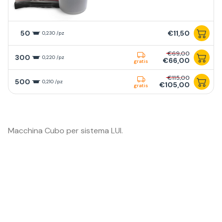
50
€11,50
0,230 /pz
€69,00
300
0,220 /pz
€66,00
gratis
€115,00
500
0,210 /pz
€105,00
gratis
Macchina Cubo per sistema LUI.