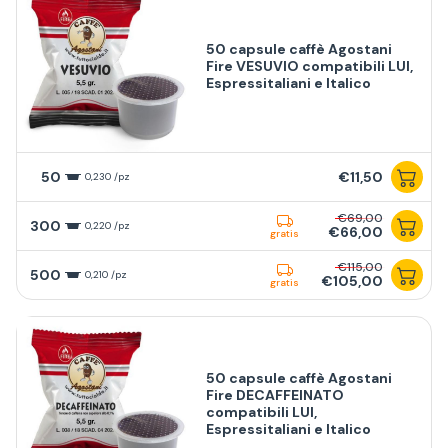
50 capsule caffè Agostani
Fire VESUVIO compatibili LUI,
Espressitaliani e Italico
50
€11,50
0,230 /pz
€69,00
300
0,220 /pz
€66,00
gratis
€115,00
500
0,210 /pz
€105,00
gratis
50 capsule caffè Agostani
Fire DECAFFEINATO
compatibili LUI,
Espressitaliani e Italico