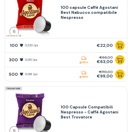
100 capsule Caffè Agostani
Best Nabucco compatibile
Nespresso
6
INTENSITÀ
100
€22,00
0,220 /pz
€66,00
300
0,210 /pz
€63,00
gratis
€110,00
500
0,198 /pz
€99,00
gratis
TROVATORE
100 Capsule Compatibili
Nespresso - Caffè Agostani
Best Trovatore
9