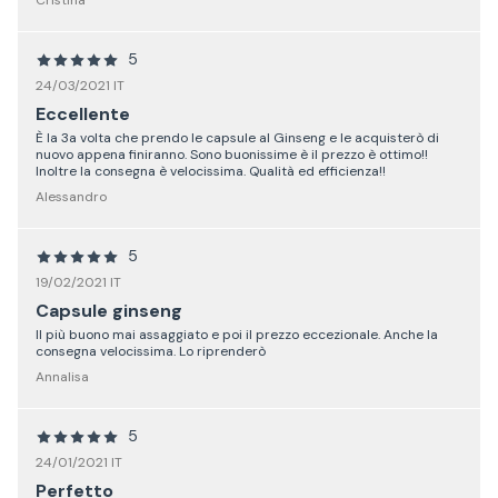
5
24/03/2021 IT
Eccellente
È la 3a volta che prendo le capsule al Ginseng e le acquisterò di
nuovo appena finiranno. Sono buonissime è il prezzo è ottimo!!
Inoltre la consegna è velocissima. Qualità ed efficienza!!
Alessandro
5
19/02/2021 IT
Capsule ginseng
Il più buono mai assaggiato e poi il prezzo eccezionale. Anche la
consegna velocissima. Lo riprenderò
Annalisa
5
24/01/2021 IT
Perfetto