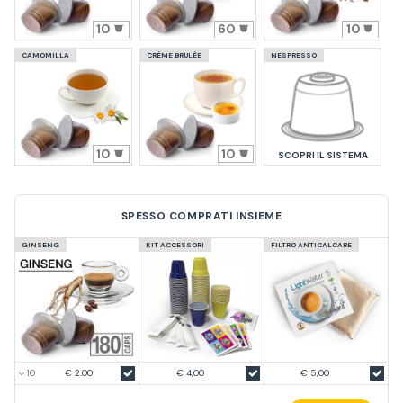
10
60
10
CAMOMILLA
CRÈME BRULÈE
NESPRESSO
10
10
SCOPRI IL SISTEMA
SPESSO COMPRATI INSIEME
GINSENG
KIT ACCESSORI
FILTRO ANTICALCARE
€ 2.00
€ 4,00
€ 5,00