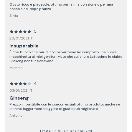
Gusto ricco e piacevole, ottimo per la mia colazione o per una
coccola nel dopo pranzo.
Silvia
5
20/01/2021 IT
Insuperabile
È così buono che pur di non privarmene ho comprato una nuova
macchinetta ai miei genitori, visto che sulla loro Lattissima le cialde
Ginseng non funzionavano.
Michele
4
03/01/2021 IT
Ginseng
Prezzo imbattibile con le concorrenziali ottimo prodotto anche se
lo trovo leggermente leggero di gusto può migliorare
Antonio
LEGGI LE ALTRE RECENSIONI