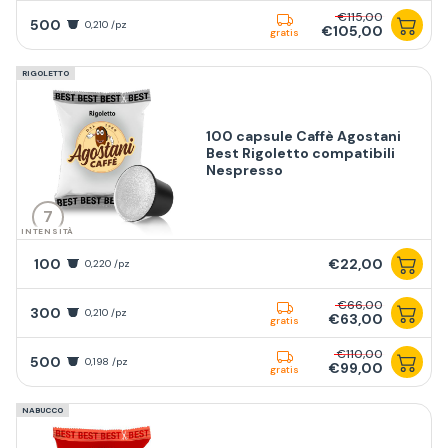
€115,00
500
0,210 /pz
€105,00
gratis
RIGOLETTO
100 capsule Caffè Agostani
Best Rigoletto compatibili
Nespresso
7
INTENSITÀ
100
€22,00
0,220 /pz
€66,00
300
0,210 /pz
€63,00
gratis
€110,00
500
0,198 /pz
€99,00
gratis
NABUCCO