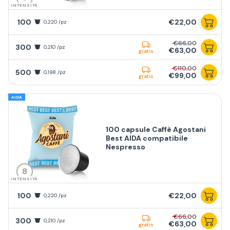
INTENSITÀ
100
€22,00
0,220 /pz
€66,00
300
0,210 /pz
€63,00
gratis
€110,00
500
0,198 /pz
€99,00
gratis
AIDA
100 capsule Caffè Agostani
Best AIDA compatibile
Nespresso
8
INTENSITÀ
100
€22,00
0,220 /pz
€66,00
300
0,210 /pz
€63,00
gratis