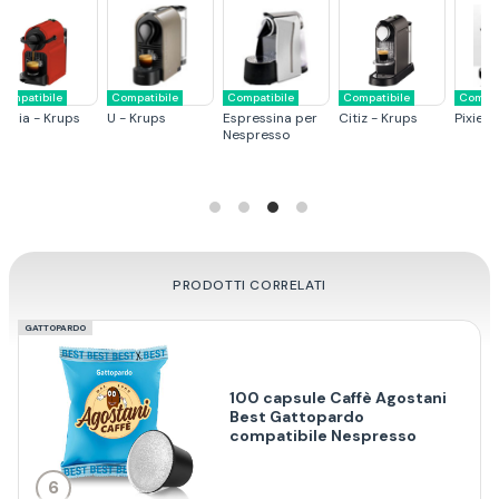
Compatibile
Compatibile
Compatibile
Compatibile
Pixie - Krups
Essenza - Krups
U - De Longhi
Citiz - De Longhi
C
C
M
E
L
PRODOTTI CORRELATI
GATTOPARDO
100 capsule Caffè Agostani
Best Gattopardo
compatibile Nespresso
6