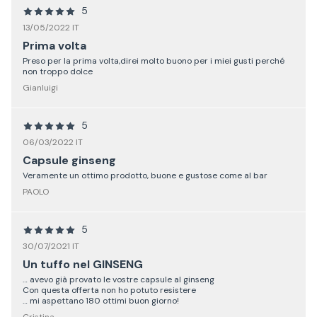
5
13/05/2022 IT
Prima volta
Preso per la prima volta,direi molto buono per i miei gusti perché
non troppo dolce
Gianluigi
5
06/03/2022 IT
Capsule ginseng
Veramente un ottimo prodotto, buone e gustose come al bar
PAOLO
5
30/07/2021 IT
Un tuffo nel GINSENG
… avevo già provato le vostre capsule al ginseng
Con questa offerta non ho potuto resistere
… mi aspettano 180 ottimi buon giorno!
Cristina