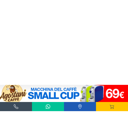
Agostani e Tuttocialde.it sono marchi registrati da Agostani SRL.