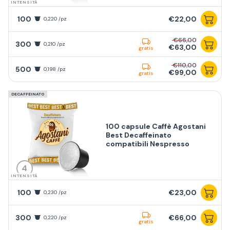
INTENSITÀ
100
€22,00
0,220 /pz
€66,00
300
0,210 /pz
€63,00
gratis
€110,00
500
0,198 /pz
€99,00
gratis
DECAFFEINATO
100 capsule Caffè Agostani
Best Decaffeinato
compatibili Nespresso
4
INTENSITÀ
100
€23,00
0,230 /pz
300
€66,00
0,220 /pz
gratis