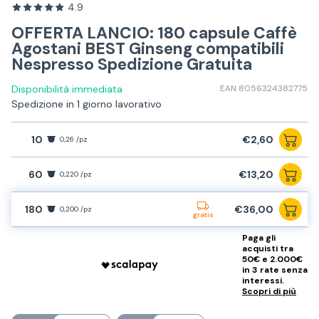
4.9
OFFERTA LANCIO: 180 capsule Caffè
Agostani BEST Ginseng compatibili
Nespresso Spedizione Gratuita
Disponibilità immediata
EAN 8056324382775
Spedizione in 1 giorno lavorativo
10
€2,60
0,26 /pz
60
€13,20
0,220 /pz
180
€36,00
0,200 /pz
gratis
Paga gli
acquisti tra
50€ e 2.000€
in 3 rate senza
interessi.
Scopri di più