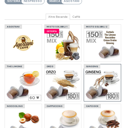
SISTEMA
NESPRESSO
MARCA
AGOSTANI
Altre Bevande
Caffè
AGOSTANI
MISTO SOLUBILI 1
MISTO SOLUBILI 2
OFFERTA
THE LIMONE
ORZO
GINSENG
60
NOCCIOLINO
CAPPUCCINO
CAPCIOCK