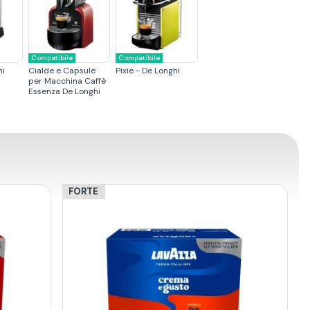
Compatibile
Compatibile
hi
Cialde e Capsule
Pixie - De Longhi
per Macchina Caffè
Essenza De Longhi
FORTE