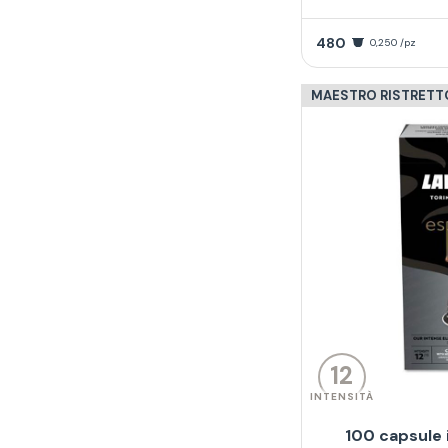
480
0,250 /pz
MAESTRO RISTRETT
12
INTENSITÀ
100 capsule 