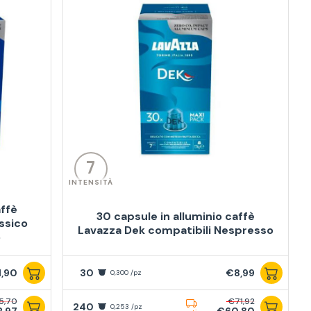
7
INTENSITÀ
affè
30 capsule in alluminio caffè
ssico
Lavazza Dek compatibili Nespresso
o
1,90
30
€8,99
0,300 /pz
5,70
€71,92
240
0,253 /pz