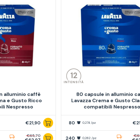
12
INTENSITÀ
n alluminio caffè
80 capsule in alluminio c
ma e Gusto Ricco
Lavazza Crema e Gusto Cla
ili Nespresso
compatibili Nespress
€21,90
80
€2
0,274 /pz
€65,70
€6
240
0,262 /pz