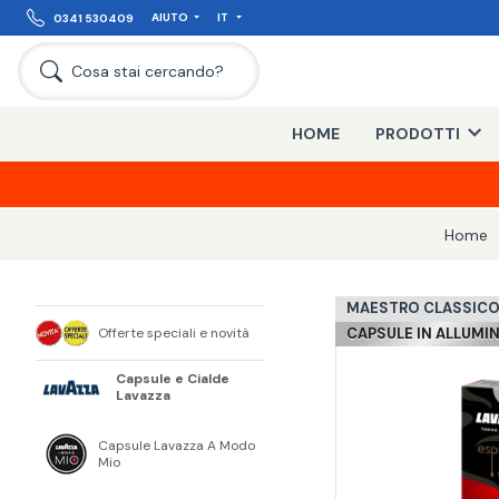
AIUTO
IT
0341 530409
Cosa stai cercando?
HOME
PRODOTTI
Home
MAESTRO CLASSIC
Offerte speciali e novità
CAPSULE IN ALLUMI
Capsule e Cialde
Lavazza
Capsule Lavazza A Modo
Mio