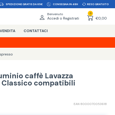
SPEDIZIONE GRATIS DA 65€
CONSEGNA IN 48H
RESO GRATUITO
0
Benvenuto
Accedi o Registrati
€0,00
 VENDITA
CONTATTACI
spresso
luminio caffè Lavazza
 Classico compatibili
EAN 8000070053618