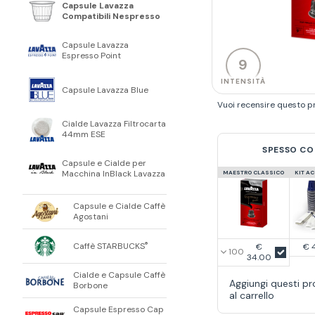
Capsule Lavazza
Compatibili Nespresso
Capsule Lavazza
Espresso Point
9
INTENSITÀ
Capsule Lavazza Blue
Vuoi recensire questo p
Cialde Lavazza Filtrocarta
44mm ESE
SPESSO CO
Capsule e Cialde per
Macchina InBlack Lavazza
MAESTRO CLASSICO
KIT A
Capsule e Cialde Caffè
Agostani
Caffè STARBUCKS
®
€
€ 
34.00
Cialde e Capsule Caffè
Aggiungi questi pr
Borbone
al carrello
Capsule Espresso Cap