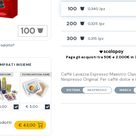
100
0,340 /pz
200
0,325 /pz
100
300
0,315 /pz
rodotto?
Paga gli acquisti tra 50€ e 2.000€ in 
MPRATI INSIEME
Caffè Lavazza Espresso Maestro Class
CCESSORI
FILTRO ANTICALCARE
Nespresso Original. Per caffè dolce e b
SISTEMA
NESPRESSO
MARCA
4,00
€ 5,00
odotti
€ 43,00