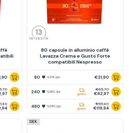
13
INTENSITÀ
affè
80 capsule in alluminio caffè
tibili
Lavazza Crema e Gusto Forte
compatibili Nespresso
1,90
80
€21,90
0,274 /pz
5,70
€65,70
240
0,262 /pz
,97
€62,97
gratis
1,40
€131,40
480
0,250 /pz
9,94
€119,94
gratis
DEK