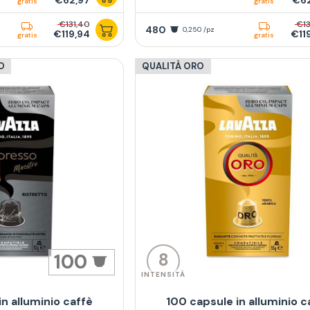
€62,97
€62
gratis
gratis
€131,40
€13
480
0,250 /pz
€119,94
€11
gratis
gratis
O
QUALITÀ ORO
8
100
INTENSITÀ
in alluminio caffè
100 capsule in alluminio c