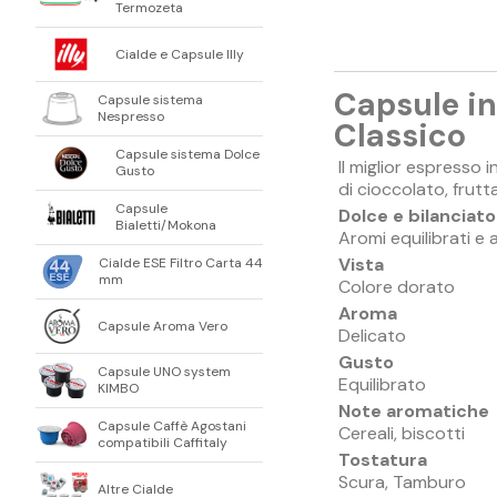
Termozeta
Cialde e Capsule Illy
Capsule in
Capsule sistema
Nespresso
Classico
Capsule sistema Dolce
Il miglior espresso
Gusto
di cioccolato, frutt
Capsule
Dolce e bilanciato
Bialetti/Mokona
Aromi equilibrati e 
Vista
Cialde ESE Filtro Carta 44
mm
Colore dorato
Aroma
Capsule Aroma Vero
Delicato
Gusto
Capsule UNO system
Equilibrato
KIMBO
Note aromatiche
Capsule Caffè Agostani
Cereali, biscotti
compatibili Caffitaly
Tostatura
Scura, Tamburo
Altre Cialde