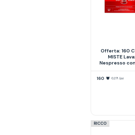
Offerta: 160 C
MISTE Lava
Nespresso con
160
0,271 /pz
RICCO