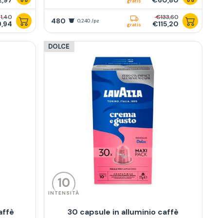
,97
€60,80
gratis
1,40
€133,60
480
0,240 /pz
9,94
€115,20
gratis
DOLCE
10
INTENSITÀ
affè
30 capsule in alluminio caffè