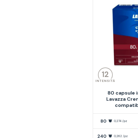
12
INTENSITÀ
80 capsule i
Lavazza Cre
compatib
80
0,274 /pz
240
0,262 /pz