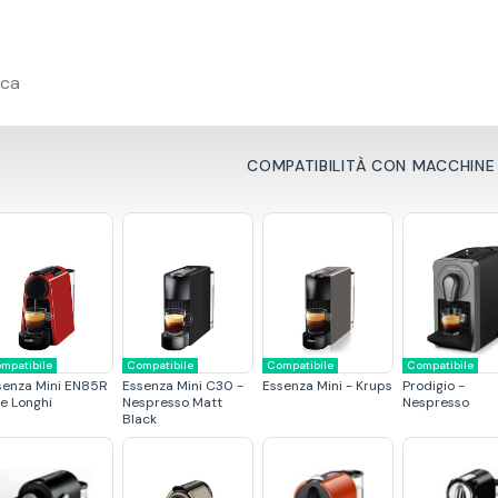
ica
COMPATIBILITÀ CON MACCHINE
mpatibile
Compatibile
Compatibile
Compatibile
senza Mini EN85R
Essenza Mini C30 -
Essenza Mini - Krups
Prodigio -
De Longhi
Nespresso Matt
Nespresso
Black