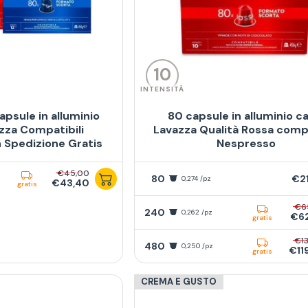
10
INTENSITÀ
apsule in alluminio
80 capsule in alluminio c
zza Compatibili
Lavazza Qualità Rossa compa
 Spedizione Gratis
Nespresso
€45,00
80
€2
0,274 /pz
€43,40
gratis
€6
240
0,262 /pz
€62
gratis
€13
480
0,250 /pz
€11
gratis
CREMA E GUSTO