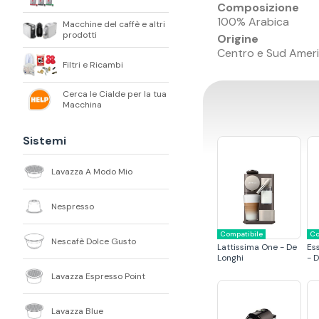
Composizione
100% Arabica
Macchine del caffè e altri
prodotti
Origine
Centro e Sud Amer
Filtri e Ricambi
Cerca le Cialde per la tua
Macchina
Sistemi
Lavazza A Modo Mio
Nespresso
Compatibile
Co
Nescafè Dolce Gusto
Lattissima One - De
Es
Longhi
- 
Lavazza Espresso Point
Lavazza Blue