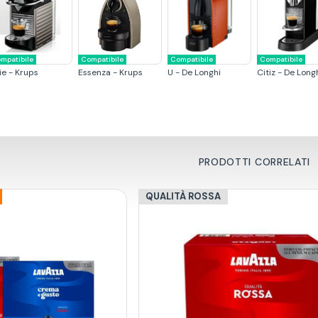
mpatibile
Compatibile
Compatibile
Compatibile
ie - Krups
Essenza - Krups
U - De Longhi
Citiz - De Long
PRODOTTI CORRELATI
QUALITÀ ROSSA