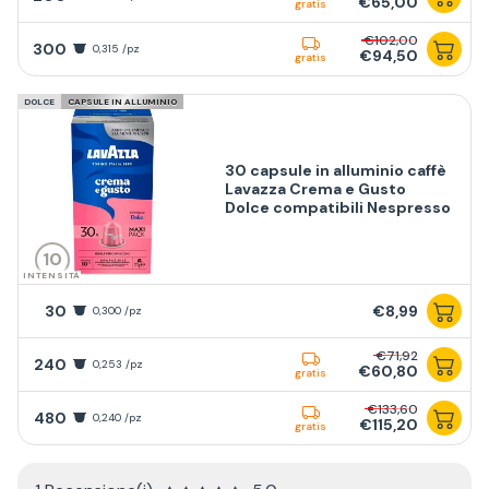
€65,00
gratis
€102,00
300
0,315 /pz
€94,50
gratis
DOLCE
CAPSULE IN ALLUMINIO
30 capsule in alluminio caffè
Lavazza Crema e Gusto
Dolce compatibili Nespresso
10
INTENSITÀ
30
€8,99
0,300 /pz
€71,92
240
0,253 /pz
€60,80
gratis
€133,60
480
0,240 /pz
€115,20
gratis