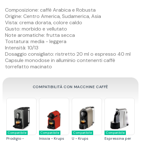
Composizione: caffè Arabica e Robusta
Origine: Centro America, Sudamerica, Asia
Vista: crema dorata, colore caldo
Gusto: morbido e vellutato
Note aromatiche: frutta secca
Tostatura: media - leggera
Intensità: 10/13
Dosaggio consigliato: ristretto 20 ml o espresso 40 ml
Capsule monodose in alluminio contenenti caffè
torrefatto macinato
COMPATIBILITÀ CON MACCHINE CAFFÈ
Compatibile
Compatibile
Compatibile
Compatibile
er
Citiz - Krups
Pixie - Krups
Essenza - Krups
U - De Longhi
C