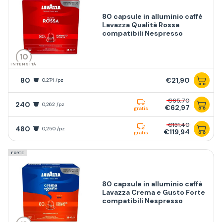
80 capsule in alluminio caffè
Lavazza Qualità Rossa
compatibili Nespresso
10
INTENSITÀ
80
€21,90
0,274 /pz
€65,70
240
0,262 /pz
€62,97
gratis
€131,40
480
0,250 /pz
€119,94
gratis
FORTE
80 capsule in alluminio caffè
Lavazza Crema e Gusto Forte
compatibili Nespresso