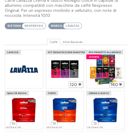
Caffè Lavazza Crema e Gusto Risveglio Dolce in capsule di
alluminio compatibili con macchine da caffè Nespresso
Original. Per un espresso morbido e vellutato, con note di
nocciola. Intensità 10/13.
SISTEMA
NESPRESSO
MARCA
LAVAZZA
Caffè
Altre Bevande
LAVAZZA
KIT DEGUSTAZIONE MAESTRO
MIX PRODOTTI ALLUMINIO
OFFERTA
120
160
QUALITÀ ROSSA
FORTE
CREMA E GUSTO
10
13
12
INTENSITÀ
INTENSITÀ
INTENSITÀ