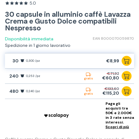
5.0
30 capsule in alluminio caffè Lavazza
Crema e Gusto Dolce compatibili
Nespresso
Disponibilità immediata
EAN 8000070059870
Spedizione in 1 giorno lavorativo
30
€8,99
0,300 /pz
€71,92
240
0,253 /pz
€60,80
gratis
€133,60
480
0,240 /pz
€115,20
gratis
Paga gli
acquisti tra
50€ e 2.000€
in 3 rate senza
interessi.
Scopri di più