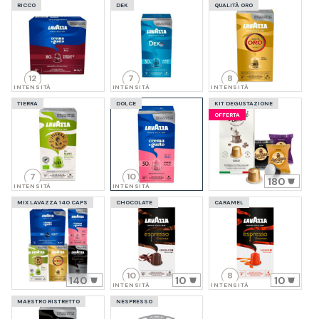
RICCO
DEK
QUALITÀ ORO
12
7
8
INTENSITÀ
INTENSITÀ
INTENSITÀ
TIERRA
DOLCE
KIT DEGUSTAZIONE
OFFERTA
7
10
180
INTENSITÀ
INTENSITÀ
MIX LAVAZZA 140 CAPS
CHOCOLATE
CARAMEL
10
8
140
10
10
INTENSITÀ
INTENSITÀ
MAESTRO RISTRETTO
NESPRESSO