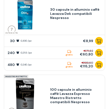
30 capsule in alluminio caffè
Lavazza Dek compatibili
Nespresso
7
INTENSITÀ
30
€8,99
0,300 /pz
€71,92
240
0,253 /pz
€60,80
gratis
€133,60
480
0,240 /pz
€115,20
gratis
MAESTRO RISTRETTO
100 capsule in alluminio
caffè Lavazza Espresso
Maestro Ristretto
compatibili Nespresso