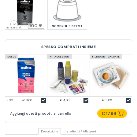
12
100
SCOPRI IL SISTEMA
INTENSITÀ
SPESSO COMPRATI INSIEME
DOLCE
KIT ACCESSORI
FILTRO ANTICALCARE
€ 8.00
€ 4,00
€ 5,00
€ 17,99
Aggiungi questi prodotti al carrello
Descrizione
Ingredienti / Allergeni