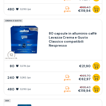
€131,40
480
0,250 /pz
€119,94
gratis
CREMA E GUSTO
80 capsule in alluminio caffè
Lavazza Crema e Gusto
Classico compatibili
Nespresso
12
INTENSITÀ
80
€21,90
0,274 /pz
€65,70
240
0,262 /pz
€62,97
gratis
€131,40
480
0,250 /pz
€119,94
gratis
DEK