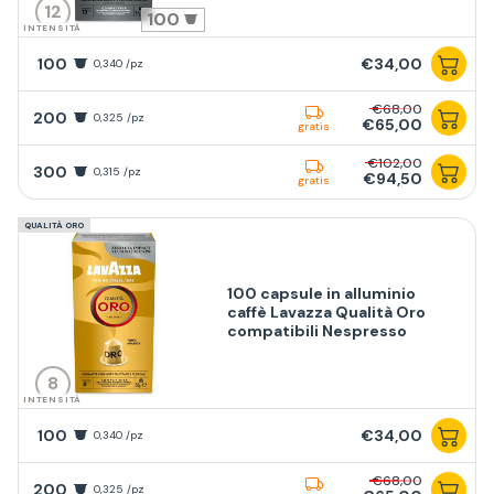
12
100
INTENSITÀ
100
€34,00
0,340 /pz
€68,00
200
0,325 /pz
€65,00
gratis
€102,00
300
0,315 /pz
€94,50
gratis
QUALITÀ ORO
100 capsule in alluminio
caffè Lavazza Qualità Oro
compatibili Nespresso
8
INTENSITÀ
100
€34,00
0,340 /pz
€68,00
200
0,325 /pz