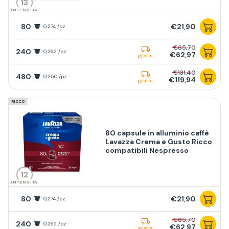
13
INTENSITÀ
80
€21,90
0,274 /pz
€65,70
240
0,262 /pz
€62,97
gratis
€131,40
480
0,250 /pz
€119,94
gratis
RICCO
80 capsule in alluminio caffè
Lavazza Crema e Gusto Ricco
compatibili Nespresso
12
INTENSITÀ
80
€21,90
0,274 /pz
€65,70
240
0,262 /pz
€62,97
gratis