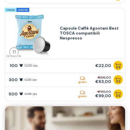
TOSCA
NOVITÀ
Capsule Caffè Agostani Best
TOSCA compatibili
Nespresso
11
INTENSITÀ
100
€22,00
0,220 /pz
€66,00
300
0,210 /pz
€63,00
gratis
€110,00
500
0,198 /pz
€99,00
gratis