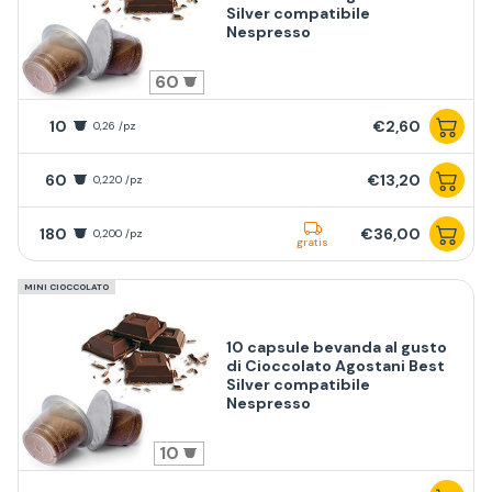
Silver compatibile
Nespresso
60
10
€2,60
0,26 /pz
60
€13,20
0,220 /pz
180
€36,00
0,200 /pz
gratis
MINI CIOCCOLATO
10 capsule bevanda al gusto
di Cioccolato Agostani Best
Silver compatibile
Nespresso
10