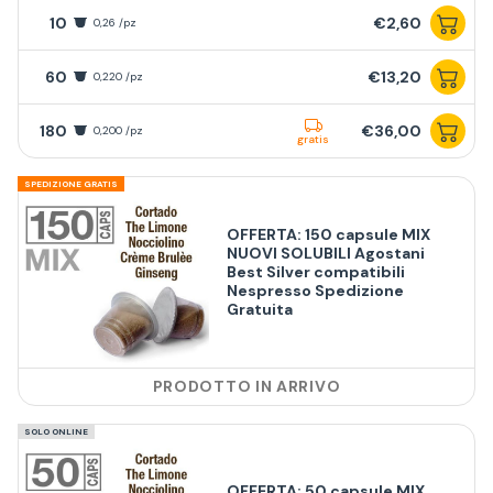
10
€2,60
0,26 /pz
60
€13,20
0,220 /pz
180
€36,00
0,200 /pz
gratis
SPEDIZIONE GRATIS
OFFERTA: 150 capsule MIX
NUOVI SOLUBILI Agostani
Best Silver compatibili
Nespresso Spedizione
Gratuita
PRODOTTO IN ARRIVO
SOLO ONLINE
OFFERTA: 50 capsule MIX