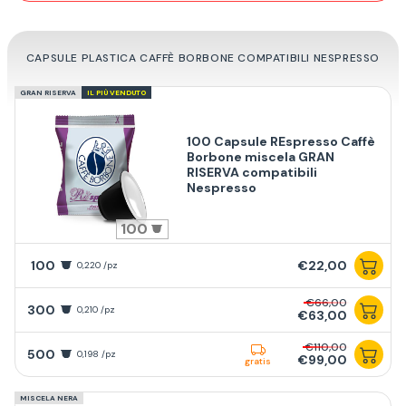
CAPSULE PLASTICA CAFFÈ BORBONE COMPATIBILI NESPRESSO
GRAN RISERVA
IL PIÙ VENDUTO
100 Capsule REspresso Caffè
Borbone miscela GRAN
RISERVA compatibili
Nespresso
100
100
€22,00
0,220 /pz
€66,00
300
0,210 /pz
€63,00
€110,00
500
0,198 /pz
€99,00
gratis
MISCELA NERA