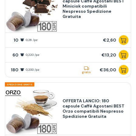
capsule Caffè Agostani BEST
Miniciok compatibili
Nespresso Spedizione
Gratuita
10
€2,60
0,26 /pz
60
€13,20
0,220 /pz
180
€36,00
0,200 /pz
gratis
SPEDIZIONE GRATIS
OFFERTA LANCIO: 180
capsule Caffè Agostani BEST
Orzo compatibili Nespresso
Spedizione Gratuita