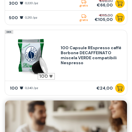
€69,00
300
0,220 /pz
€66,00
gratis
€115,00
500
0,210 /pz
€105,00
gratis
DEK
100 Capsule REspresso caffè
Borbone DECAFFEINATO
miscela VERDE compatibili
Nespresso
100
100
€24,00
0,240 /pz