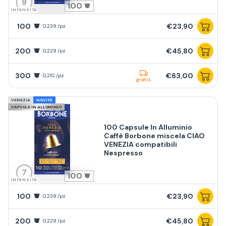
9
100
INTENSITÀ
100
€23,90
0,239 /pz
200
€45,80
0,229 /pz
300
€63,00
0,210 /pz
gratis
VENEZIA
NOVITÀ
CAPSULE IN ALLUMINIO
100 Capsule In Alluminio
Caffè Borbone miscela CIAO
VENEZIA compatibili
Nespresso
7
100
INTENSITÀ
100
€23,90
0,239 /pz
200
€45,80
0,229 /pz