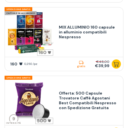
SPEDIZIONE GRATIS
CAPSULE IN ALLUMINIO
MIX ALLUMINIO 160 capsule
in alluminio compatibili
Nespresso
160
€48,00
160
0,250 /pz
€39,99
gratis
SPEDIZIONE GRATIS
Offerta: 500 Capsule
Trovatore Caffè Agostani
Best Compatibili Nespresso
con Spedizione Gratuita
9
500
INTENSITÀ