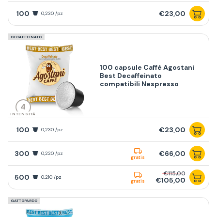
100
€23,00
0,230 /pz
DECAFFEINATO
100 capsule Caffè Agostani
Best Decaffeinato
compatibili Nespresso
4
INTENSITÀ
100
€23,00
0,230 /pz
300
€66,00
0,220 /pz
gratis
€115,00
500
0,210 /pz
€105,00
gratis
GATTOPARDO