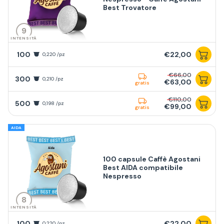
Best Trovatore
9
INTENSITÀ
100
€22,00
0,220 /pz
€66,00
300
0,210 /pz
€63,00
gratis
€110,00
500
0,198 /pz
€99,00
gratis
AIDA
100 capsule Caffè Agostani
Best AIDA compatibile
Nespresso
8
INTENSITÀ
100
€22,00
0,220 /pz