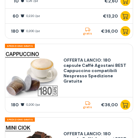
10
€2,60
0,26 /pz
60
€13,20
0,220 /pz
180
€36,00
0,200 /pz
gratis
SPEDIZIONE GRATIS
OFFERTA LANCIO: 180
capsule Caffè Agostani BEST
Cappuccino compatibili
Nespresso Spedizione
Gratuita
180
€36,00
0,200 /pz
gratis
SPEDIZIONE GRATIS
OFFERTA LANCIO: 180