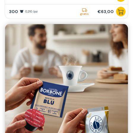
300
€63,00
0,210 /pz
gratis