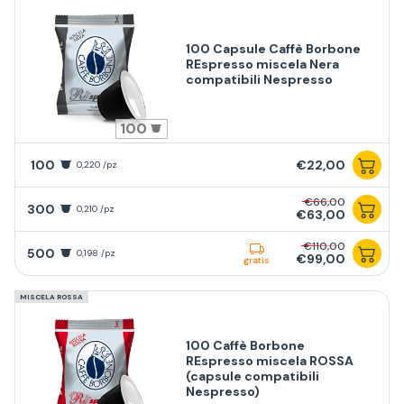
100 Capsule Caffè Borbone
REspresso miscela Nera
compatibili Nespresso
100
100
€22,00
0,220 /pz
€66,00
300
0,210 /pz
€63,00
€110,00
500
0,198 /pz
€99,00
gratis
MISCELA ROSSA
100 Caffè Borbone
REspresso miscela ROSSA
(capsule compatibili
Nespresso)