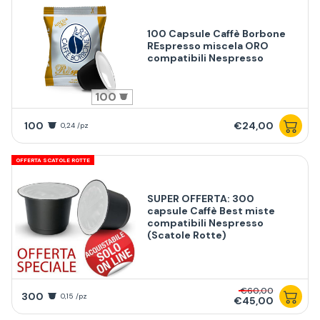
100 Capsule Caffè Borbone
REspresso miscela ORO
compatibili Nespresso
100
100
€24,00
0,24 /pz
OFFERTA SCATOLE ROTTE
SUPER OFFERTA: 300
capsule Caffè Best miste
compatibili Nespresso
(Scatole Rotte)
€60,00
300
0,15 /pz
€45,00