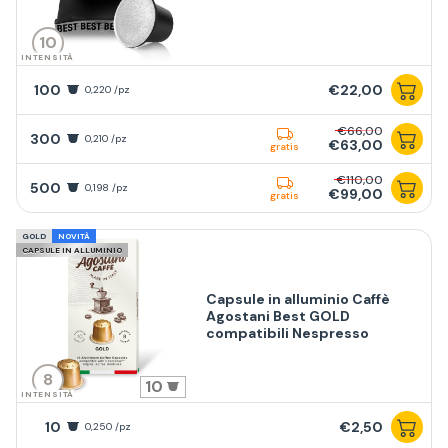
10
INTENSITÀ
100
€22,00
0,220 /pz
€66,00
300
0,210 /pz
€63,00
gratis
€110,00
500
0,198 /pz
€99,00
gratis
GOLD
NOVITÀ
CAPSULE IN ALLUMINIO
Capsule in alluminio Caffè
Agostani Best GOLD
compatibili Nespresso
8
10
INTENSITÀ
10
€2,50
0,250 /pz