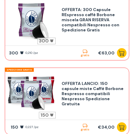
OFFERTA: 300 Capsule
REspresso caffè Borbone
miscela GRAN RISERVA
compatibili Nespresso con
Spedizione Gratis
300
300
€63,00
0,210 /pz
gratis
SPEDIZIONE GRATIS
OFFERTA LANCIO: 150
capsule miste Caffè Borbone
Respresso compatibili
Nespresso Spedizione
Gratuita
150
150
€34,00
0,227 /pz
gratis