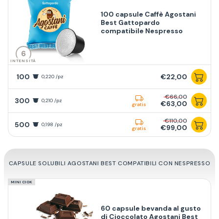
100 capsule Caffè Agostani
Best Gattopardo
compatibile Nespresso
6
INTENSITÀ
100
€22,00
0,220 /pz
€66,00
300
0,210 /pz
€63,00
gratis
€110,00
500
0,198 /pz
€99,00
gratis
CAPSULE SOLUBILI AGOSTANI BEST COMPATIBILI CON NESPRESSO
MINI CIOK
60 capsule bevanda al gusto
di Cioccolato Agostani Best