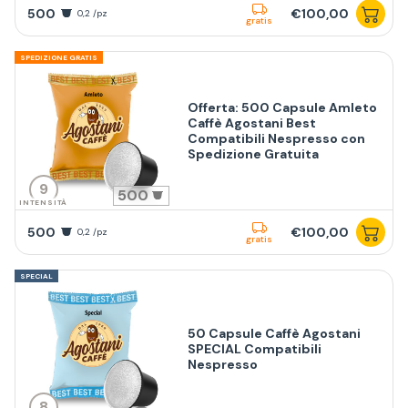
500
€100,00
0,2 /pz
gratis
SPEDIZIONE GRATIS
Offerta: 500 Capsule Amleto
Caffè Agostani Best
Compatibili Nespresso con
Spedizione Gratuita
9
500
INTENSITÀ
500
€100,00
0,2 /pz
gratis
SPECIAL
50 Capsule Caffè Agostani
SPECIAL Compatibili
Nespresso
8