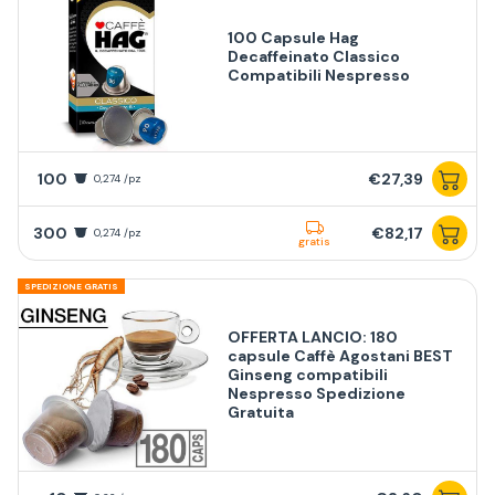
100 Capsule Hag
Decaffeinato Classico
Compatibili Nespresso
100
€27,39
0,274 /pz
300
€82,17
0,274 /pz
gratis
SPEDIZIONE GRATIS
OFFERTA LANCIO: 180
capsule Caffè Agostani BEST
Ginseng compatibili
Nespresso Spedizione
Gratuita