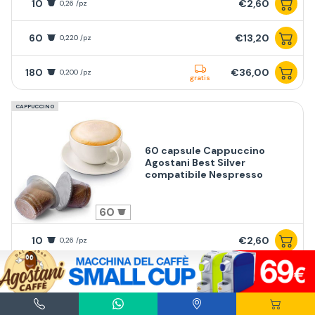
10
€2,60
0,26 /pz
60
€13,20
0,220 /pz
180
€36,00
0,200 /pz
gratis
CAPPUCCINO
60 capsule Cappuccino
Agostani Best Silver
compatibile Nespresso
60
10
€2,60
0,26 /pz
60
€13,20
0,220 /pz
180
€36,00
0,200 /pz
gratis