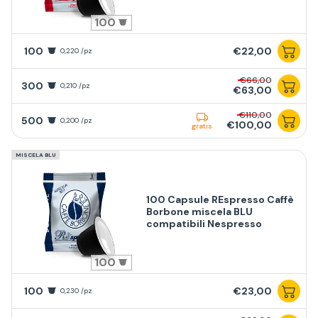
100
100
€22,00
0,220 /pz
€66,00
300
0,210 /pz
€63,00
€110,00
500
0,200 /pz
€100,00
gratis
MISCELA BLU
100 Capsule REspresso Caffè
Borbone miscela BLU
compatibili Nespresso
100
100
€23,00
0,230 /pz