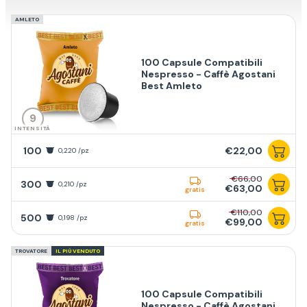
AMLETO
100 Capsule Compatibili
Nespresso - Caffè Agostani
Best Amleto
9
INTENSITÀ
100
€22,00
0,220 /pz
€66,00
300
0,210 /pz
€63,00
gratis
€110,00
500
0,198 /pz
€99,00
gratis
TROVATORE
IL PIÙ VENDUTO
100 Capsule Compatibili
Nespresso - Caffè Agostani