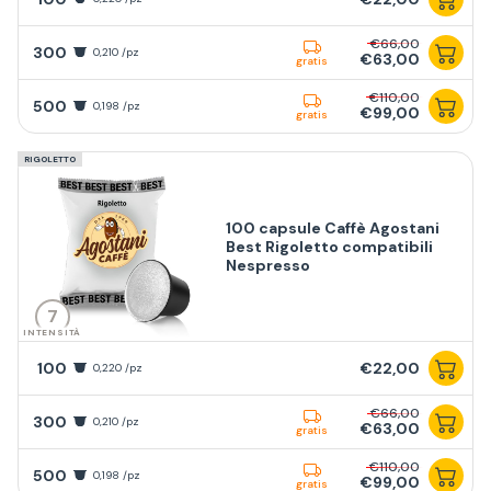
€66,00
300
0,210 /pz
€63,00
gratis
€110,00
500
0,198 /pz
€99,00
gratis
RIGOLETTO
100 capsule Caffè Agostani
Best Rigoletto compatibili
Nespresso
7
INTENSITÀ
100
€22,00
0,220 /pz
€66,00
300
0,210 /pz
€63,00
gratis
€110,00
500
0,198 /pz
€99,00
gratis