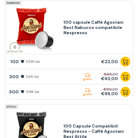
NABUCCO
100 capsule Caffè Agostani
Best Nabucco compatibile
Nespresso
6
INTENSITÀ
100
€22,00
0,220 /pz
€66,00
300
0,210 /pz
€63,00
gratis
€110,00
500
0,198 /pz
€99,00
gratis
ATTILA
100 Capsule Compatibili
Nespresso - Caffè Agostani
Best Attila