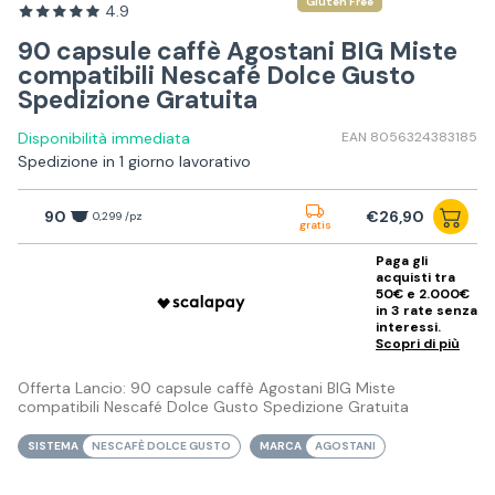
Gluten Free
4.9
90 capsule caffè Agostani BIG Miste
compatibili Nescafé Dolce Gusto
Spedizione Gratuita
Disponibilità immediata
EAN 8056324383185
Spedizione in 1 giorno lavorativo
90
€26,90
0,299 /pz
gratis
Paga gli
acquisti tra
50€ e 2.000€
in 3 rate senza
interessi.
Scopri di più
Offerta Lancio: 90 capsule caffè Agostani BIG Miste
compatibili Nescafé Dolce Gusto Spedizione Gratuita
SISTEMA
NESCAFÈ DOLCE GUSTO
MARCA
AGOSTANI