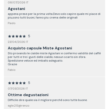
08/07/2026 IT
Agostani
appena prese per la prima volta.Devo solo capire quale mi piace di
piu,sono tutti buoni, fanno piu crema delle originali
Paolo
5
23/04/2026 IT
Acquisto capsule Miste Agostani
Sto provando le cialde miste Agostani e confermo validità del caffè
per tutti e tre i gusti delle cialde, nessun scarto sin d'ora.
Spedizione veloce ed imballo adeguato.
Grazie
Fabio
5
07/03/2026 IT
Ottime degustazioni
Difficile dire quale sia il migliore perché sono tutte buone.
egle.213@renzo