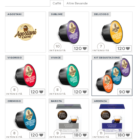
Caffè
Altre Bevande
AGOSTANI
SUBLIME
DELIZIOSO
10
7
120
120
INTENSITÀ
INTENSITÀ
VIGOROSO
VIVACE
KIT DEGUSTAZIONE
8
8
120
120
90
INTENSITÀ
INTENSITÀ
CREMOSO
BARISTA
ARDENZA
8
9
11
120
180
180
INTENSITÀ
INTENSITÀ
INTENSITÀ