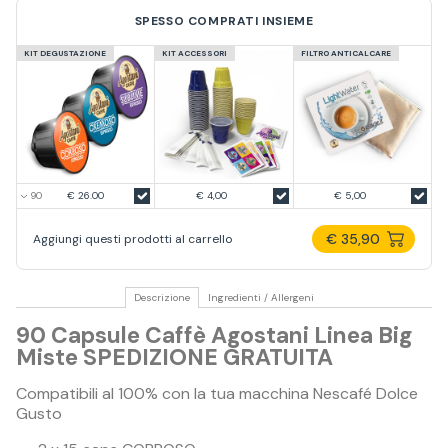
SPESSO COMPRATI INSIEME
KIT DEGUSTAZIONE
KIT ACCESSORI
FILTRO ANTICALCARE
€ 26.00
€ 4,00
€ 5,00
€ 35,90
Aggiungi questi prodotti al carrello
Descrizione
Ingredienti / Allergeni
90 Capsule Caffè Agostani Linea Big
Miste SPEDIZIONE GRATUITA
Compatibili al 100% con la tua macchina Nescafé Dolce
Gusto