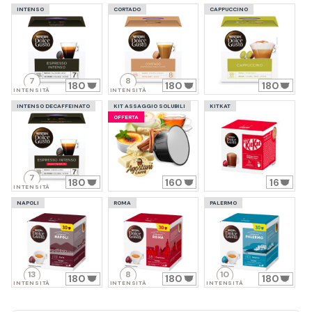
INTENSO
CORTADO
CAPPUCCINO
7
8
180
180
180
INTENSITÀ
INTENSITÀ
INTENSO DECAFFEINATO
KIT ASSAGGIO SOLUBILI
KITKAT
OFFERTA
7
180
160
16
INTENSITÀ
NAPOLI
ROMA
PALERMO
13
8
10
180
180
180
INTENSITÀ
INTENSITÀ
INTENSITÀ