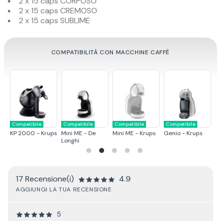
2 x 15 caps CORPOSO
2 x 15 caps CREMOSO
2 x 15 caps SUBLIME
COMPATIBILITÀ CON MACCHINE CAFFÈ
tibile
Compatibile
Compatibile
Compatibile
Compatibile
 - Krups
Melody 3 - De
Piccolo - De
Jovia - De
Oblo - Krup
Longhi
Longhi
Longhi
17 Recensione(i)
4.9
AGGIUNGI LA TUA RECENSIONE
5