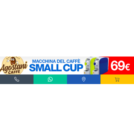
Agostani e Tuttocialde.it sono marchi registrati da Agostani SRL.
*Nespresso® e *Nescafé® *Dolce Gusto® sono marchi registrati di Societè des Produits
Nestlè® SA. Agostani SRL è produttore autonomo non collegato alla Societè des
Produits Nestlè® SA. La compatibilità delle capsule Agostani è funzionale all'utilizzo
con macchine da caffè ad uso domestico Nespresso® - Nescafé® Dolce Gusto®.
*Lavazza®, *A Modo Mio®, *Lavazza A Modo Mio®, *Espresso Point® e *Lavazza
Espresso Point® sono marchi di proprietà di Luigi Lavazza SPA®. Agostani SRL è
produttore autonomo non collegato alla Luigi Lavazza SPA®. La compatibilità delle
capsule Agostani è funzionale all'utilizzo con macchine da caffè ad uso domestico