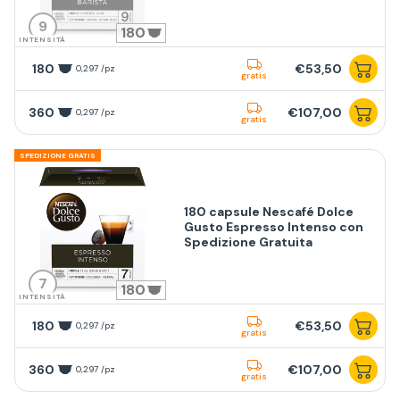
9
180
INTENSITÀ
180
€53,50
0,297 /pz
gratis
360
€107,00
0,297 /pz
gratis
SPEDIZIONE GRATIS
180 capsule Nescafé Dolce
Gusto Espresso Intenso con
Spedizione Gratuita
7
180
INTENSITÀ
180
€53,50
0,297 /pz
gratis
360
€107,00
0,297 /pz
gratis