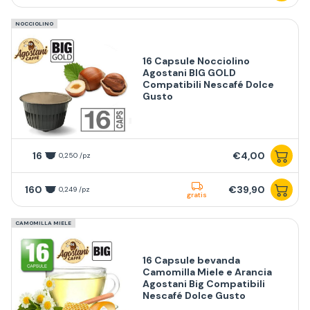
NOCCIOLINO
16 Capsule Nocciolino
Agostani BIG GOLD
Compatibili Nescafé Dolce
Gusto
16
€4,00
0,250 /pz
160
€39,90
0,249 /pz
gratis
CAMOMILLA MIELE
16 Capsule bevanda
Camomilla Miele e Arancia
Agostani Big Compatibili
Nescafé Dolce Gusto