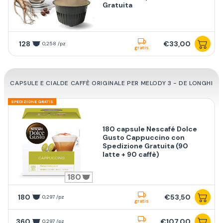
Gratuita
128
€33,00
0,258 /pz
gratis
CAPSULE E CIALDE CAFFÈ ORIGINALE PER MELODY 3 - DE LONGHI
SPEDIZIONE GRATIS
180 capsule Nescafé Dolce
Gusto Cappuccino con
Spedizione Gratuita (90
latte + 90 caffè)
180
180
€53,50
0,297 /pz
gratis
360
€107,00
0,297 /pz