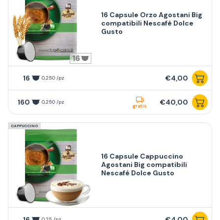
16 Capsule Orzo Agostani Big
compatibili Nescafé Dolce
Gusto
16
16
€4,00
0,250 /pz
160
€40,00
0,250 /pz
gratis
CAPPUCCINO
16 Capsule Cappuccino
Agostani Big compatibili
Nescafé Dolce Gusto
16
€4,00
0,25 /pz