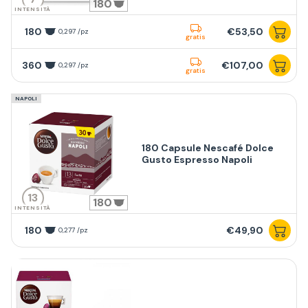
180
INTENSITÀ
180
€53,50
0,297 /pz
gratis
360
€107,00
0,297 /pz
gratis
NAPOLI
180 Capsule Nescafé Dolce
Gusto Espresso Napoli
13
180
INTENSITÀ
180
€49,90
0,277 /pz