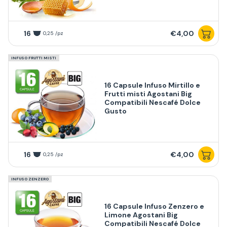
16
€4,00
0,25 /pz
INFUSO FRUTTI MISTI
16 Capsule Infuso Mirtillo e
Frutti misti Agostani Big
Compatibili Nescafé Dolce
Gusto
16
€4,00
0,25 /pz
INFUSO ZENZERO
16 Capsule Infuso Zenzero e
Limone Agostani Big
Compatibili Nescafé Dolce