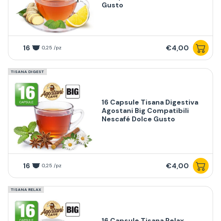
Gusto
16
€4,00
0,25 /pz
TISANA DIGEST
16 Capsule Tisana Digestiva
Agostani Big Compatibili
Nescafé Dolce Gusto
16
€4,00
0,25 /pz
TISANA RELAX
16 Capsule Tisana Relax