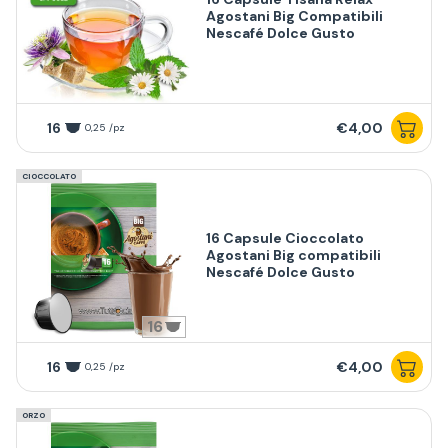
Agostani Big Compatibili
Nescafé Dolce Gusto
16
€4,00
0,25 /pz
CIOCCOLATO
16 Capsule Cioccolato
Agostani Big compatibili
Nescafé Dolce Gusto
16
16
€4,00
0,25 /pz
ORZO