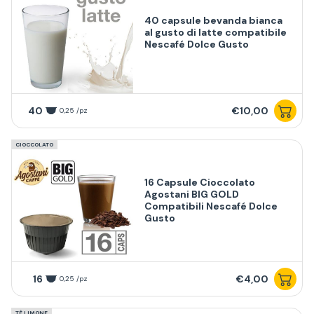
40 capsule bevanda bianca
al gusto di latte compatibile
Nescafé Dolce Gusto
40
€10,00
0,25 /pz
CIOCCOLATO
16 Capsule Cioccolato
Agostani BIG GOLD
Compatibili Nescafé Dolce
Gusto
16
€4,00
0,25 /pz
TÈ LIMONE