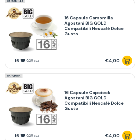
CAMOMILLA
16 Capsule Camomilla
Agostani BIG GOLD
Compatibili Nescafé Dolce
Gusto
16
€4,00
0,25 /pz
CAPCIOCK
16 Capsule Capciock
Agostani BIG GOLD
Compatibili Nescafé Dolce
Gusto
16
€4,00
0,25 /pz