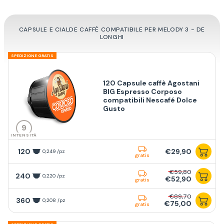
CAPSULE E CIALDE CAFFÈ COMPATIBILE PER MELODY 3 - DE
LONGHI
SPEDIZIONE GRATIS
120 Capsule caffè Agostani
BIG Espresso Corposo
compatibili Nescafé Dolce
Gusto
9
INTENSITÀ
120
€29,90
0,249 /pz
gratis
€59,80
240
0,220 /pz
€52,90
gratis
€89,70
360
0,208 /pz
€75,00
gratis