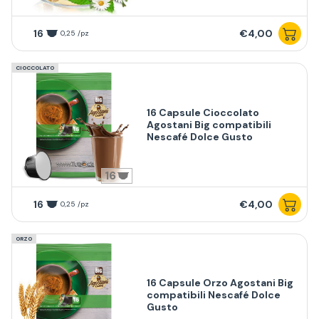
16
€4,00
0,25 /pz
CIOCCOLATO
16 Capsule Cioccolato
Agostani Big compatibili
Nescafé Dolce Gusto
16
16
€4,00
0,25 /pz
ORZO
16 Capsule Orzo Agostani Big
compatibili Nescafé Dolce
Gusto