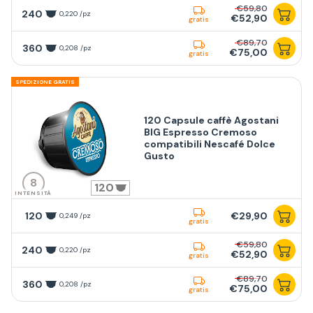
€59,80
240
0,220 /pz
€52,90
gratis
€89,70
360
0,208 /pz
€75,00
gratis
SPEDIZIONE GRATIS
120 Capsule caffè Agostani
BIG Espresso Cremoso
compatibili Nescafé Dolce
Gusto
8
120
INTENSITÀ
120
€29,90
0,249 /pz
gratis
€59,80
240
0,220 /pz
€52,90
gratis
€89,70
360
0,208 /pz
€75,00
gratis