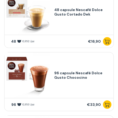
48 capsule Nescafé Dolce
Gusto Cortado Dek
48
€16,90
0,352 /pz
96 capsule Nescafé Dolce
Gusto Chococino
96
€33,90
0,353 /pz