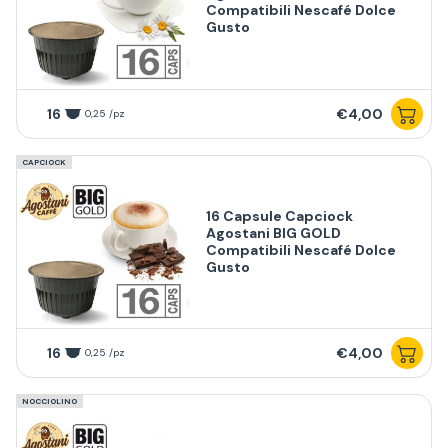
Compatibili Nescafé Dolce
Gusto
16
€4,00
0,25 /pz
CAPCIOCK
16 Capsule Capciock
Agostani BIG GOLD
Compatibili Nescafé Dolce
Gusto
16
€4,00
0,25 /pz
NOCCIOLINO