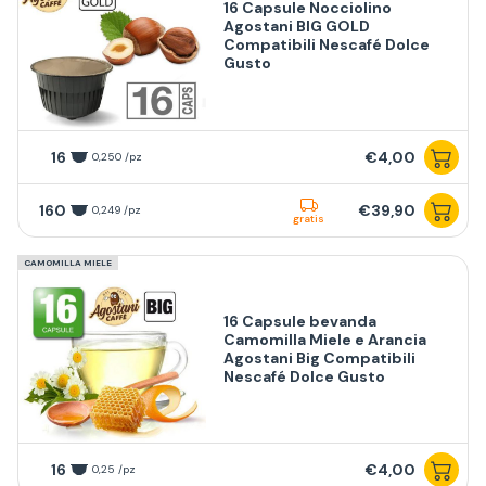
16 Capsule Nocciolino
Agostani BIG GOLD
Compatibili Nescafé Dolce
Gusto
16
€4,00
0,250 /pz
160
€39,90
0,249 /pz
gratis
CAMOMILLA MIELE
16 Capsule bevanda
Camomilla Miele e Arancia
Agostani Big Compatibili
Nescafé Dolce Gusto
16
€4,00
0,25 /pz