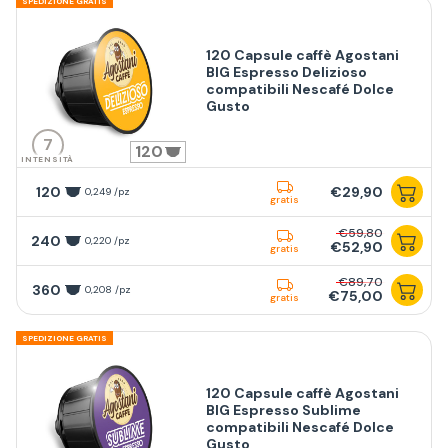
SPEDIZIONE GRATIS
120 Capsule caffè Agostani
BIG Espresso Delizioso
compatibili Nescafé Dolce
Gusto
7
120
INTENSITÀ
120
€29,90
0,249 /pz
gratis
€59,80
240
0,220 /pz
€52,90
gratis
€89,70
360
0,208 /pz
€75,00
gratis
SPEDIZIONE GRATIS
120 Capsule caffè Agostani
BIG Espresso Sublime
compatibili Nescafé Dolce
Gusto