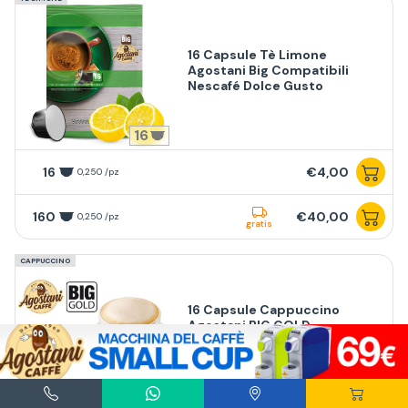
16 Capsule Tè Limone
Agostani Big Compatibili
Nescafé Dolce Gusto
16
16
€4,00
0,250 /pz
160
€40,00
0,250 /pz
gratis
CAPPUCCINO
16 Capsule Cappuccino
Agostani BIG GOLD
Compatibili Nescafé Dolce
Gusto