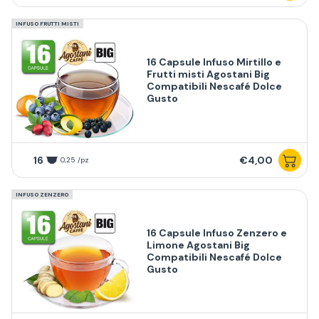
INFUSO FRUTTI MISTI
16 Capsule Infuso Mirtillo e
Frutti misti Agostani Big
Compatibili Nescafé Dolce
Gusto
16
€4,00
0,25 /pz
INFUSO ZENZERO
16 Capsule Infuso Zenzero e
Limone Agostani Big
Compatibili Nescafé Dolce
Gusto