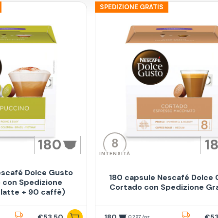
SPEDIZIONE GRATIS
8
180
1
INTENSITÀ
escafé Dolce Gusto
180 capsule Nescafé Dolce
 con Spedizione
Cortado con Spedizione Gr
 latte + 90 caffè)
€53,50
180
€53
0,297 /pz