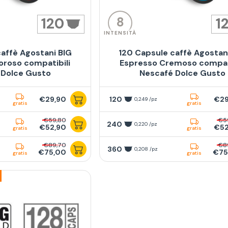
8
120
1
INTENSITÀ
affè Agostani BIG
120 Capsule caffè Agostan
oroso compatibili
Espresso Cremoso compati
 Dolce Gusto
Nescafé Dolce Gusto
€29,90
120
€29
0,249 /pz
gratis
gratis
€59,80
€5
240
0,220 /pz
€52,90
€52
gratis
gratis
€89,70
€8
360
0,208 /pz
€75,00
€75
gratis
gratis