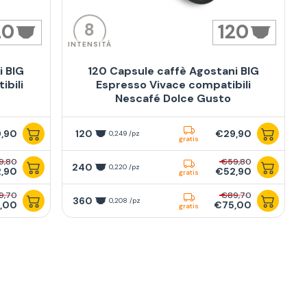
8
20
120
INTENSITÀ
i BIG
120 Capsule caffè Agostani BIG
bili
Espresso Vivace compatibili
Nescafé Dolce Gusto
,90
120
€29,90
0,249 /pz
gratis
9,80
€59,80
240
0,220 /pz
,90
€52,90
gratis
9,70
€89,70
360
0,208 /pz
,00
€75,00
gratis