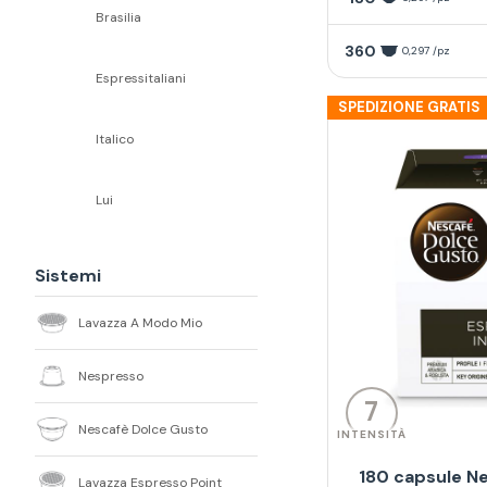
Brasilia
360
0,297 /pz
Espressitaliani
SPEDIZIONE GRATIS
Italico
Lui
Sistemi
Lavazza A Modo Mio
Nespresso
7
Nescafè Dolce Gusto
INTENSITÀ
180 capsule N
Lavazza Espresso Point