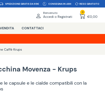
SPEDIZIONE GRATIS DA 65€
CONSEGNA IN 48H
RESO GRATUITO
0
Benvenuto
Accedi o Registrati
€0,00
 VENDITA
CONTATTACI
ne Caffè Krups
acchina Movenza - Krups
 le capsule e le cialde compatibili con la
ps