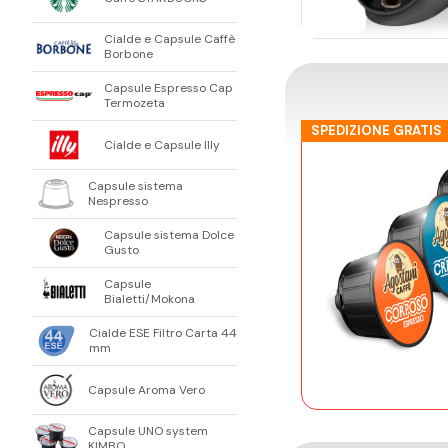
Cialde e Capsule Caffè
Borbone
Capsule Espresso Cap
Termozeta
SPEDIZIONE GRATIS
Cialde e Capsule Illy
Capsule sistema
Nespresso
Capsule sistema Dolce
Gusto
Capsule
Bialetti/Mokona
Cialde ESE Filtro Carta 44
mm
Capsule Aroma Vero
Capsule UNO system
KIMBO