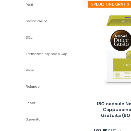
SPEDIZIONE GRATIS
Polti
Saeco Philips
SGL
Termozeta Espresso Cap
Varie
Rolando
Faber
180 capsule N
Cappuccino
Gratuita (90
Squesito
180
0,297 /pz