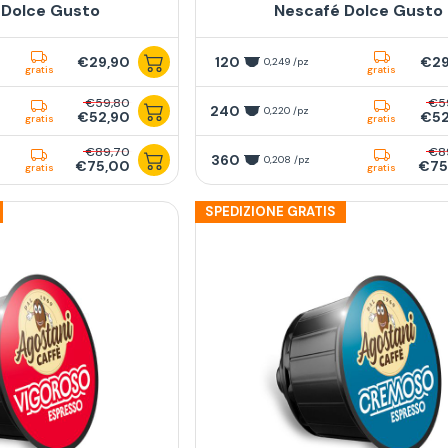
 Dolce Gusto
Nescafé Dolce Gusto
€29,90
120
€29
0,249 /pz
gratis
gratis
€59,80
€5
240
0,220 /pz
€52,90
€52
gratis
gratis
€89,70
€8
360
0,208 /pz
€75,00
€75
gratis
gratis
SPEDIZIONE GRATIS