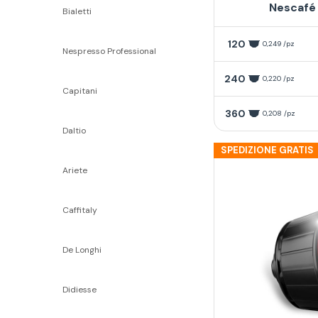
Nescafé
Bialetti
120
0,249 /pz
Nespresso Professional
240
0,220 /pz
Capitani
360
0,208 /pz
Daltio
SPEDIZIONE GRATIS
Ariete
Caffitaly
De Longhi
Didiesse