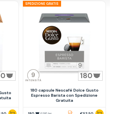
SPEDIZIONE GRATIS
9
80
180
INTENSITÀ
180 capsule Nescafé Dolce Gusto
 Gusto
Espresso Barista con Spedizione
atuita
Gratuita
,50
180
€53,50
0,297 /pz