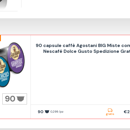
90 capsule caffè Agostani BIG Miste com
Nescafé Dolce Gusto Spedizione Gra
90
90
€2
0,299 /pz
gratis