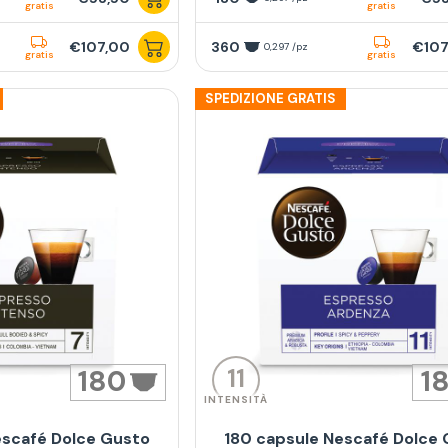
gratis
gratis
€107,00
360
€107
0,297 /pz
gratis
gratis
SPEDIZIONE GRATIS
11
180
1
INTENSITÀ
escafé Dolce Gusto
180 capsule Nescafé Dolce