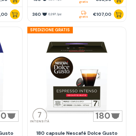
gratis
,00
360
€107,00
0,297 /pz
gratis
SPEDIZIONE GRATIS
7
80
180
INTENSITÀ
 Gusto
180 capsule Nescafé Dolce Gusto