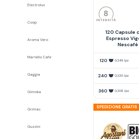
Electrolux
8
INTENSITÀ
Coop
120 Capsule c
Espresso Vig
Aroma Vero
Nescafé
Martello Cafe
120
0,249 /pz
Gaggia
240
0,220 /pz
360
0,208 /pz
Gimoka
SPEDIZIONE GRATIS
Grimac
Guzzini