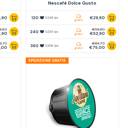
Nescafé Dolce Gusto
,90
120
€29,90
0,249 /pz
gratis
9,80
€59,80
240
0,220 /pz
,90
€52,90
gratis
9,70
€89,70
360
0,208 /pz
,00
€75,00
gratis
SPEDIZIONE GRATIS