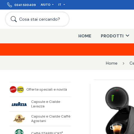
AIUTO
IT
0341 530409
Cosa stai cercando?
HOME
PRODOTTI
Home
Ce
Offerte speciali e novità
Capsule e Cialde
Lavazza
Capsule e Cialde Caffè
Agostani
Caffè STARBUCKS
®