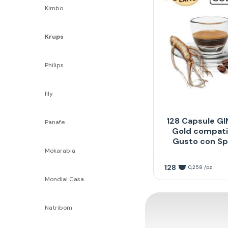
Kimbo
Krups
Philips
Illy
128 Capsule GI
Panafe
Gold compatib
Gusto con Sp
Mokarabia
128
0,258 /pz
Mondial Casa
Natribom