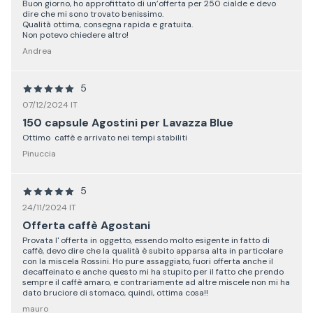
Buon giorno, ho approfittato di un’offerta per 250 cialde e devo
dire che mi sono trovato benissimo.
Qualità ottima, consegna rapida e gratuita.
Non potevo chiedere altro!
Andrea
5
07/12/2024 IT
150 capsule Agostini per Lavazza Blue
Ottimo caffè e arrivato nei tempi stabiliti
Pinuccia
5
24/11/2024 IT
Offerta caffè Agostani
Provata l' offerta in oggetto, essendo molto esigente in fatto di
caffè, devo dire che la qualità è subito apparsa alta in particolare
con la miscela Rossini. Ho pure assaggiato, fuori offerta anche il
decaffeinato e anche questo mi ha stupito per il fatto che prendo
sempre il caffè amaro, e contrariamente ad altre miscele non mi ha
dato bruciore di stomaco, quindi, ottima cosa!!
mauro