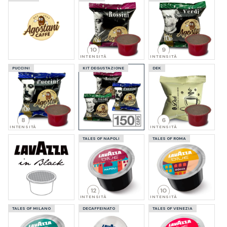
10
9
INTENSITÀ
INTENSITÀ
PUCCINI
KIT DEGUSTAZIONE
DEK
8
6
INTENSITÀ
INTENSITÀ
TALES OF NAPOLI
TALES OF ROMA
12
10
INTENSITÀ
INTENSITÀ
TALES OF MILANO
DECAFFEINATO
TALES OF VENEZIA