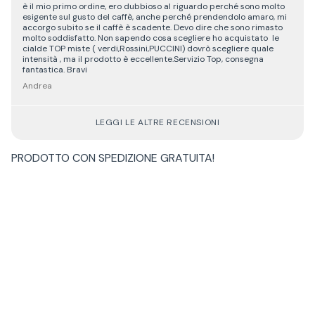
è il mio primo ordine, ero dubbioso al riguardo perché sono molto
esigente sul gusto del caffè, anche perché prendendolo amaro, mi
accorgo subito se il caffè è scadente. Devo dire che sono rimasto
molto soddisfatto. Non sapendo cosa scegliere ho acquistato le
cialde TOP miste ( verdi,Rossini,PUCCINI) dovrò scegliere quale
intensità , ma il prodotto è eccellente.Servizio Top, consegna
fantastica. Bravi
Andrea
LEGGI LE ALTRE RECENSIONI
PRODOTTO CON
SPEDIZIONE GRATUITA
!