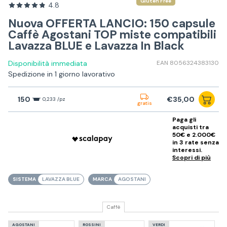
Gluten Free
4.8
Nuova OFFERTA LANCIO: 150 capsule
Caffè Agostani TOP miste compatibili
Lavazza BLUE e Lavazza In Black
Disponibilità immediata
EAN 8056324383130
Spedizione in 1 giorno lavorativo
150
€35,00
0,233 /pz
gratis
Paga gli
acquisti tra
50€ e 2.000€
in 3 rate senza
interessi.
Scopri di più
SISTEMA
LAVAZZA BLUE
MARCA
AGOSTANI
Caffè
AGOSTANI
ROSSINI
VERDI