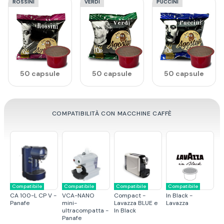
ROSSINI
VERDI
PUCCINI
50 capsule
50 capsule
50 capsule
COMPATIBILITÀ CON MACCHINE CAFFÈ
Compatibile
Compatibile
Compatibile
Compatibile
Compat
n Black -
LB800 -
LB850 - Lavazza
LB1000 -
LB300
Lavazza
Lavazza
Lavazza
Classy