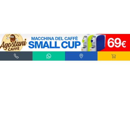
Agostani e Tuttocialde.it sono marchi registrati da Agostani SRL.
*Nespresso® e *Nescafé® *Dolce Gusto® sono marchi registrati di Societè des Produits
Nestlè® SA. Agostani SRL è produttore autonomo non collegato alla Societè des
Produits Nestlè® SA. La compatibilità delle capsule Agostani è funzionale all'utilizzo
con macchine da caffè ad uso domestico Nespresso® - Nescafé® Dolce Gusto®.
*Lavazza®, *A Modo Mio®, *Lavazza A Modo Mio®, *Espresso Point® e *Lavazza
Espresso Point® sono marchi di proprietà di Luigi Lavazza SPA®. Agostani SRL è
produttore autonomo non collegato alla Luigi Lavazza SPA®. La compatibilità delle
capsule Agostani è funzionale all'utilizzo con macchine da caffè ad uso domestico
Lavazza® Espresso Point® - Lavazza® A Modo Mio®.
*Bialetti® è un marchio di proprietà della Bialetti Industrie SPA. Agostani SRL è
produttore autonomo non collegato alla Bialetti Industrie SPA. La compatibilità delle
capsule Agostani è funzionale all’utilizzo con macchine da caffè Bialetti®.