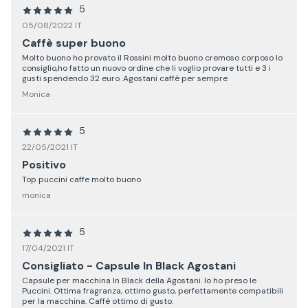
5
05/08/2022 IT
Caffè super buono
Molto buono ho provato il Rossini molto buono cremoso corposo lo
consiglio,ho fatto un nuovo ordine che li voglio provare tutti e 3 i
gusti spendendo 32 euro .Agostani caffè per sempre
Monica
5
22/05/2021 IT
Positivo
Top puccini caffe molto buono
monica
5
17/04/2021 IT
Consigliato - Capsule In Black Agostani
Capsule per macchina In Black della Agostani. Io ho preso le
Puccini. Ottima fragranza, ottimo gusto, perfettamente compatibili
per la macchina. Caffè ottimo di gusto.