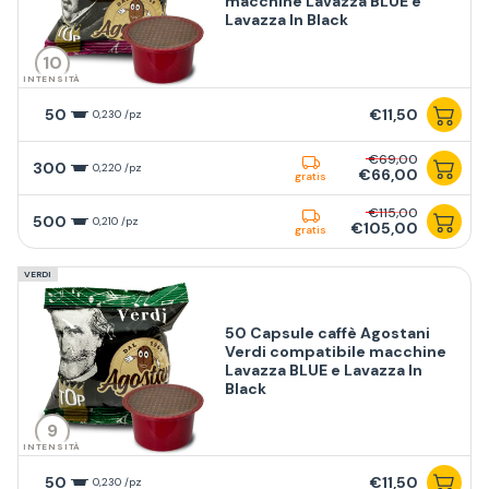
macchine Lavazza BLUE e
Lavazza In Black
10
INTENSITÀ
50
€11,50
0,230 /pz
€69,00
300
0,220 /pz
€66,00
gratis
€115,00
500
0,210 /pz
€105,00
gratis
VERDI
50 Capsule caffè Agostani
Verdi compatibile macchine
Lavazza BLUE e Lavazza In
Black
9
INTENSITÀ
50
€11,50
0,230 /pz