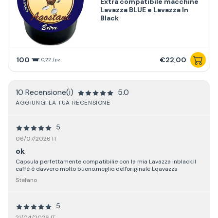
Extra compatibile macchine
Lavazza BLUE e Lavazza In
Black
100
€22,00
0,22 /pz
10 Recensione(i)
5.0
AGGIUNGI LA TUA RECENSIONE
5
06/07/2026 IT
ok
Capsula perfettamente compatibilie con la mia Lavazza inblack.Il
caffè è davvero molto buono,meglio dell'originale Lqavazza
Stefano
5
21/04/2026 IT