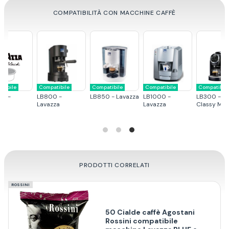
COMPATIBILITÀ CON MACCHINE CAFFÈ
tibile
Compatibile
Compatibile
Compatibile
Compatibile
ck -
LB800 -
LB850 - Lavazza
LB1000 -
LB300 - La
zza
Lavazza
Lavazza
Classy Mini
PRODOTTI CORRELATI
ROSSINI
50 Cialde caffè Agostani
Rossini compatibile