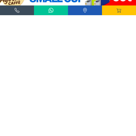
Agostani e Tuttocialde.it sono marchi registrati da Agostani SRL.
*Nespresso® e *Nescafé® *Dolce Gusto® sono marchi registrati di Societè des Produits
Nestlè® SA. Agostani SRL è produttore autonomo non collegato alla Societè des
Produits Nestlè® SA. La compatibilità delle capsule Agostani è funzionale all'utilizzo
con macchine da caffè ad uso domestico Nespresso® - Nescafé® Dolce Gusto®.
*Lavazza®, *A Modo Mio®, *Lavazza A Modo Mio®, *Espresso Point® e *Lavazza
Espresso Point® sono marchi di proprietà di Luigi Lavazza SPA®. Agostani SRL è
produttore autonomo non collegato alla Luigi Lavazza SPA®. La compatibilità delle
capsule Agostani è funzionale all'utilizzo con macchine da caffè ad uso domestico
Lavazza® Espresso Point® - Lavazza® A Modo Mio®.
*Bialetti® è un marchio di proprietà della Bialetti Industrie SPA. Agostani SRL è
produttore autonomo non collegato alla Bialetti Industrie SPA. La compatibilità delle
capsule Agostani è funzionale all’utilizzo con macchine da caffè Bialetti®.
Dal 2005 oltre 2,5 milioni di ordini evasi
Informazioni
Servizio Clienti