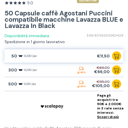
Gluten Free
5.0
50 Capsule caffè Agostani Puccini
compatibile macchine Lavazza BLUE e
Lavazza In Black
Disponibilità immediata
EAN 8056324380429
Spedizione in 1 giorno lavorativo
50
€11,50
0,230 /pz
€69,00
300
0,220 /pz
€66,00
gratis
€115,00
500
0,210 /pz
€105,00
gratis
Paga gli
acquisti tra
50€ e 2.000€
in 3 rate senza
interessi.
Scopri di più