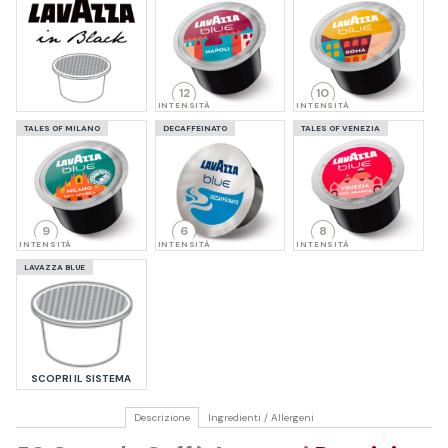
12
10
INTENSITÀ
INTENSITÀ
TALES OF MILANO
DECAFFEINATO
TALES OF VENEZIA
9
6
8
INTENSITÀ
INTENSITÀ
INTENSITÀ
LAVAZZA BLUE
SCOPRI IL SISTEMA
Descrizione
Ingredienti / Allergeni