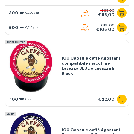
€69,00
300
0,220 /pz
€66,00
gratis
€115,00
500
0,210 /pz
€105,00
gratis
ESPRESSO TOP
100 Capsule caffè Agostani
compatibile macchine
Lavazza BLUE e Lavazza In
Black
100
€22,00
0,22 /pz
EXTRA
100 Capsule caffè Agostani