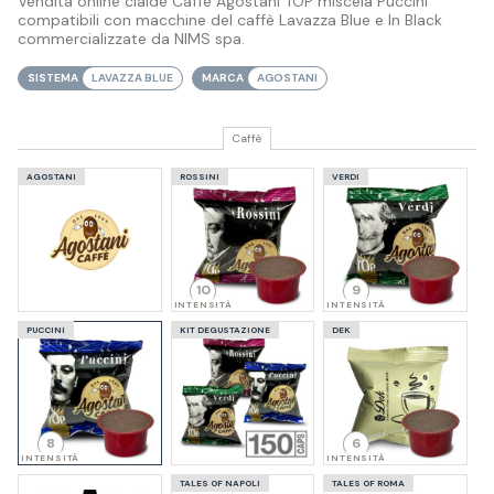
Vendita online cialde Caffè Agostani TOP miscela Puccini
compatibili con macchine del caffè Lavazza Blue e In Black
commercializzate da NIMS spa.
SISTEMA
LAVAZZA BLUE
MARCA
AGOSTANI
Caffè
AGOSTANI
ROSSINI
VERDI
10
9
INTENSITÀ
INTENSITÀ
PUCCINI
KIT DEGUSTAZIONE
DEK
8
6
INTENSITÀ
INTENSITÀ
TALES OF NAPOLI
TALES OF ROMA