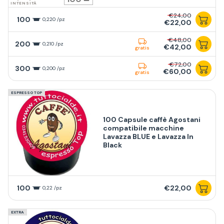
INTENSITÀ
€24,00
100
0,220 /pz
€22,00
€48,00
200
0,210 /pz
€42,00
gratis
€72,00
300
0,200 /pz
€60,00
gratis
ESPRESSO TOP
100 Capsule caffè Agostani
compatibile macchine
Lavazza BLUE e Lavazza In
Black
100
€22,00
0,22 /pz
EXTRA