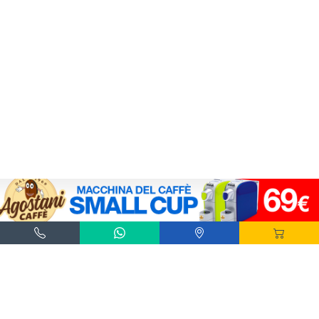
Agostani e Tuttocialde.it sono marchi registrati da Agostani SRL.
*Nespresso® e *Nescafé® *Dolce Gusto® sono marchi registrati di Societè des Produits
Nestlè® SA. Agostani SRL è produttore autonomo non collegato alla Societè des
Produits Nestlè® SA. La compatibilità delle capsule Agostani è funzionale all'utilizzo
con macchine da caffè ad uso domestico Nespresso® - Nescafé® Dolce Gusto®.