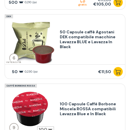
500
0,210 /pz
€105,00
gratis
DEK
50 Capsule caffè Agostani
DEK compatibile macchine
Lavazza BLUE e Lavazza In
Black
6
INTENSITÀ
50
€11,50
0,230 /pz
CAFFÈ BORBONE ROSSA
100 Capsule Caffè Borbone
Miscela ROSSA compatibili
Lavazza Blue e In Black
9
100