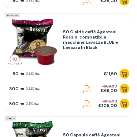
150
€35,00
0,233 /pz
gratis
ROSSINI
50 Cialde caffè Agostani
Rossini compatibile
macchine Lavazza BLUE e
Lavazza In Black
10
INTENSITÀ
50
€11,50
0,230 /pz
€69,00
300
0,220 /pz
€66,00
gratis
€115,00
500
0,210 /pz
€105,00
gratis
VERDI
50 Capsule caffè Agostani