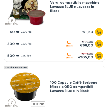
Verdi compatibile macchine
Lavazza BLUE e Lavazza In
Black
9
INTENSITÀ
50
€11,50
0,230 /pz
€69,00
300
0,220 /pz
€66,00
gratis
€115,00
500
0,210 /pz
€105,00
gratis
CAFFÈ BORBONE ORO
100 Capsule Caffè Borbone
Miscela ORO compatibili
Lavazza Blue e In Black
7
100
INTENSITÀ