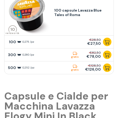
100 capsule Lavazza Blue
Tales of Roma
10
INTENSITÀ
€28,50
100
0,275 /pz
€27,50
€82,50
300
0,260 /pz
€78,00
gratis
€128,50
500
0,252 /pz
€126,00
gratis
Capsule e Cialde per
Macchina Lavazza
Elogy Mini In Black