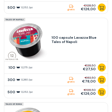
€128,50
500
0,252 /pz
€126,00
gratis
TALES OF NAPOLI
100 capsule Lavazza Blue
Tales of Napoli
12
INTENSITÀ
€28,50
100
0,275 /pz
€27,50
€82,50
300
0,260 /pz
€78,00
gratis
€128,50
500
0,252 /pz
€126,00
gratis
TALES OF ROMA