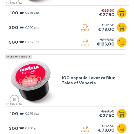
INTENSITÀ
€28,50
100
0,275 /pz
€27,50
€82,50
300
0,260 /pz
€78,00
gratis
€128,50
500
0,252 /pz
€126,00
gratis
TALES OF VENEZIA
100 capsule Lavazza Blue
Tales of Venezia
8
INTENSITÀ
€28,50
100
0,275 /pz
€27,50
€82,50
300
0,260 /pz
€78,00
gratis