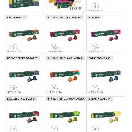
6
160
INTENSITÀ
HOUSE BLEND
SINGLE-ORIGIN SUMATRA
VERONA
8
10
10
INTENSITÀ
INTENSITÀ
INTENSITÀ
DECAF ESPRESSO ROAST
SINGLE-ORIGIN COLOMBIA
ESPRESSO ROAST
11
7
11
INTENSITÀ
INTENSITÀ
INTENSITÀ
ITALIAN STYLE ROAST
SINGLE-ORIGIN GUATEMALA
CREAMY VANILLA
11
5
5