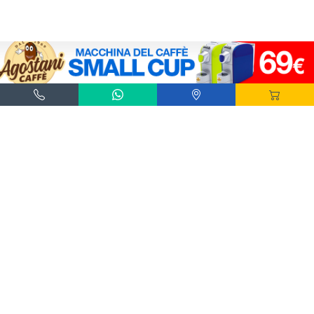
Agostani e Tuttocialde.it sono marchi registrati da Agostani SRL.
*Nespresso® e *Nescafé® *Dolce Gusto® sono marchi registrati di Societè des Produits
Nestlè® SA. Agostani SRL è produttore autonomo non collegato alla Societè des
Produits Nestlè® SA. La compatibilità delle capsule Agostani è funzionale all'utilizzo
con macchine da caffè ad uso domestico Nespresso® - Nescafé® Dolce Gusto®.
*Lavazza®, *A Modo Mio®, *Lavazza A Modo Mio®, *Espresso Point® e *Lavazza
Espresso Point® sono marchi di proprietà di Luigi Lavazza SPA®. Agostani SRL è
produttore autonomo non collegato alla Luigi Lavazza SPA®. La compatibilità delle
capsule Agostani è funzionale all'utilizzo con macchine da caffè ad uso domestico
Lavazza® Espresso Point® - Lavazza® A Modo Mio®.
*Bialetti® è un marchio di proprietà della Bialetti Industrie SPA. Agostani SRL è
produttore autonomo non collegato alla Bialetti Industrie SPA. La compatibilità delle
capsule Agostani è funzionale all’utilizzo con macchine da caffè Bialetti®.