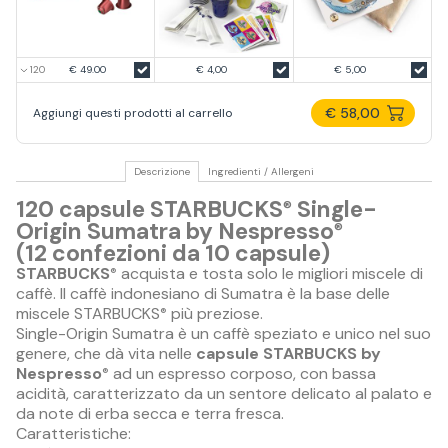
€ 49.00
€ 4,00
€ 5,00
€ 58,00
Aggiungi questi prodotti al carrello
Descrizione
Ingredienti / Allergeni
120 capsule STARBUCKS
Single-
®
Origin Sumatra by Nespresso
®
(12 confezioni da 10 capsule)
STARBUCKS
acquista e tosta solo le migliori miscele di
®
caffè. Il caffè indonesiano di Sumatra è la base delle
miscele STARBUCKS
più preziose.
®
Single-Origin Sumatra è un caffè speziato e unico nel suo
genere, che dà vita nelle
capsule STARBUCKS by
Nespresso
ad un espresso corposo, con bassa
®
acidità, caratterizzato da un sentore delicato al palato e
da note di erba secca e terra fresca.
Caratteristiche: