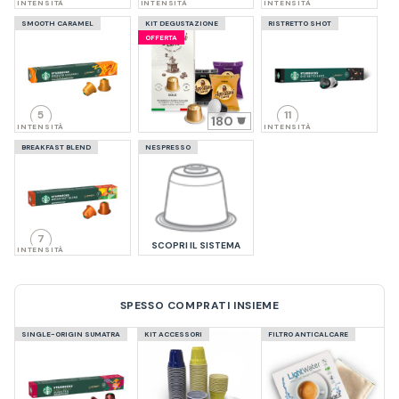
INTENSITÀ
INTENSITÀ
INTENSITÀ
SMOOTH CARAMEL
KIT DEGUSTAZIONE
RISTRETTO SHOT
OFFERTA
5
11
180
INTENSITÀ
INTENSITÀ
BREAKFAST BLEND
NESPRESSO
7
SCOPRI IL SISTEMA
INTENSITÀ
SPESSO COMPRATI INSIEME
SINGLE-ORIGIN SUMATRA
KIT ACCESSORI
FILTRO ANTICALCARE