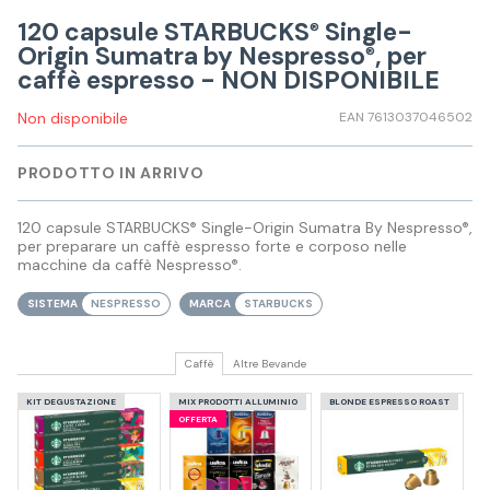
120 capsule STARBUCKS
Single-
®
Origin Sumatra by Nespresso
, per
®
caffè espresso - NON DISPONIBILE
Non disponibile
EAN 7613037046502
PRODOTTO IN ARRIVO
120 capsule STARBUCKS
Single-Origin Sumatra By Nespresso
,
®
®
per preparare un caffè espresso forte e corposo nelle
macchine da caffè Nespresso
.
®
SISTEMA
NESPRESSO
MARCA
STARBUCKS
Caffè
Altre Bevande
KIT DEGUSTAZIONE
MIX PRODOTTI ALLUMINIO
BLONDE ESPRESSO ROAST
OFFERTA