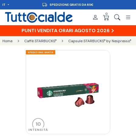
IT
SPEDIZIONE GRATIS DA 65€
0
PUNTI VENDITA ORARI AGOSTO 2026
Home
Caffè STARBUCKS
Capsule STARBUCKS
by Nespresso
®
®
®
SPEDIZIONE GRATIS
10
INTENSITÀ