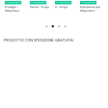
Compatibile
Compatibile
Compatibile
Compatibile
C
Prodigio -
Inissia - Krups
U - Krups
Espressina per
Ci
Nespresso
Nespresso
PRODOTTO CON
SPEDIZIONE GRATUITA
!