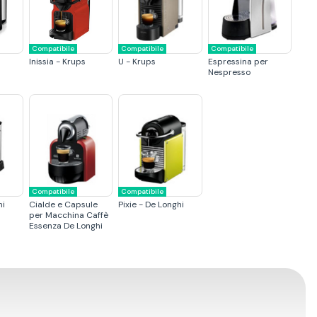
Compatibile
Compatibile
Compatibile
Inissia - Krups
U - Krups
Espressina per
Nespresso
Compatibile
Compatibile
hi
Cialde e Capsule
Pixie - De Longhi
per Macchina Caffè
Essenza De Longhi