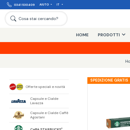
AIUTO
IT
0341 530409
Cosa stai cercando?
HOME
PRODOTTI
H
SPEDIZIONE GRATIS
Offerte speciali e novità
Capsule e Cialde
Lavazza
Capsule e Cialde Caffè
Agostani
Caffè STARBUCKS
®