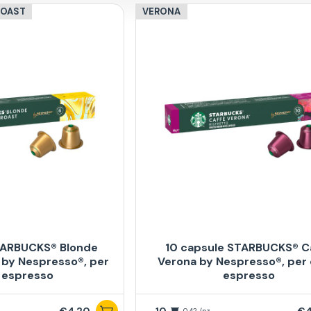
ROAST
VERONA
TARBUCKS® Blonde
10 capsule STARBUCKS® C
 by Nespresso®, per
Verona by Nespresso®, per 
 espresso
espresso
€4,20
10
€4
0,42 /pz