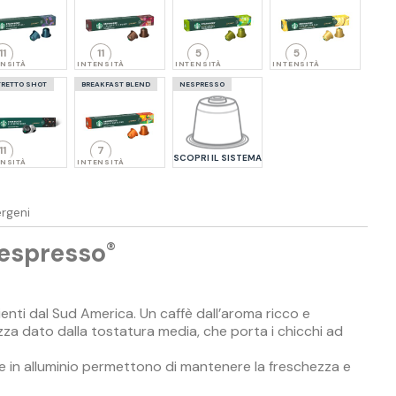
11
11
5
5
ENSITÀ
INTENSITÀ
INTENSITÀ
INTENSITÀ
TRETTO SHOT
BREAKFAST BLEND
NESPRESSO
11
7
SCOPRI IL SISTEMA
ENSITÀ
INTENSITÀ
ergeni
espresso
®
enti dal Sud America. Un caffè dall’aroma ricco e
zza dato dalla tostatura media, che porta i chicchi ad
sule in alluminio permettono di mantenere la freschezza e