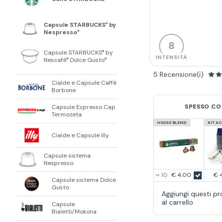
Capsule STARBUCKS
by
®
Nespresso
®
8
Capsule STARBUCKS
by
®
INTENSITÀ
Nescafé
Dolce Gusto
®
®
5 Recensione(i)
Cialde e Capsule Caffè
Borbone
SPESSO CO
Capsule Espresso Cap
Termozeta
HOUSE BLEND
KIT A
Cialde e Capsule Illy
Capsule sistema
Nespresso
€ 4.00
€ 
Capsule sistema Dolce
Gusto
Aggiungi questi pr
al carrello
Capsule
Bialetti/Mokona