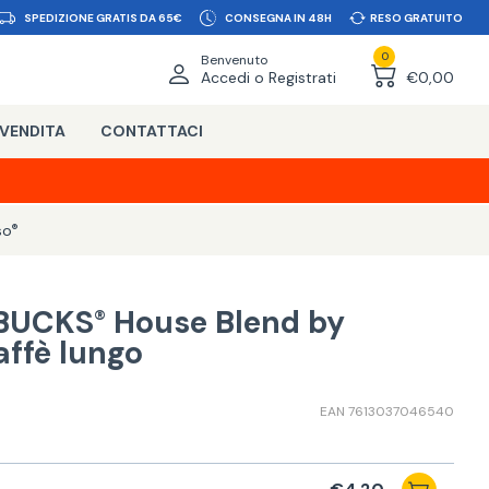
SPEDIZIONE GRATIS DA 65€
CONSEGNA IN 48H
RESO GRATUITO
0
Benvenuto
Accedi o Registrati
€0,00
 VENDITA
CONTATTACI
so
®
RBUCKS
House Blend by
®
affè lungo
EAN 7613037046540