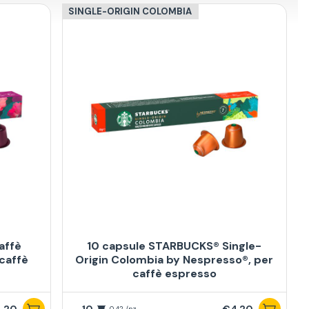
SINGLE-ORIGIN COLOMBIA
affè
10 capsule STARBUCKS® Single-
caffè
Origin Colombia by Nespresso®, per
caffè espresso
,20
10
€4,20
0,42 /pz