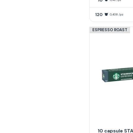
120
0,408 /pz
ESPRESSO ROAST
10 capsule ST