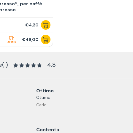
resso®, per caffè
presso
€4,20
€49,00
gratis
(i)
4.8
Ottimo
Ottimo
Carlo
Contenta