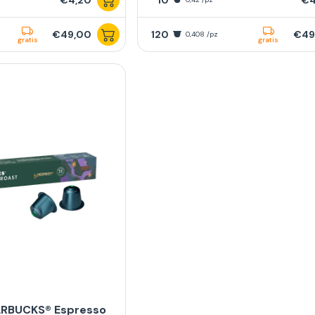
€49,00
120
€49
0,408 /pz
gratis
gratis
ARBUCKS® Espresso