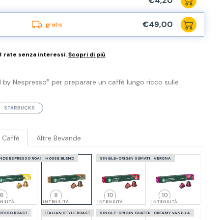
€4,20
€49,00
gratis
3 rate senza interessi.
Scopri di più
 by Nespresso
per preparare un caffè lungo ricco sulle
®
STARBUCKS
Caffè
Altre Bevande
NDE ESPRESSO ROAST
HOUSE BLEND
SINGLE-ORIGIN SUMATRA
VERONA
6
8
10
10
ENSITÀ
INTENSITÀ
INTENSITÀ
INTENSITÀ
RESSO ROAST
ITALIAN STYLE ROAST
SINGLE-ORIGIN GUATEMALA
CREAMY VANILLA