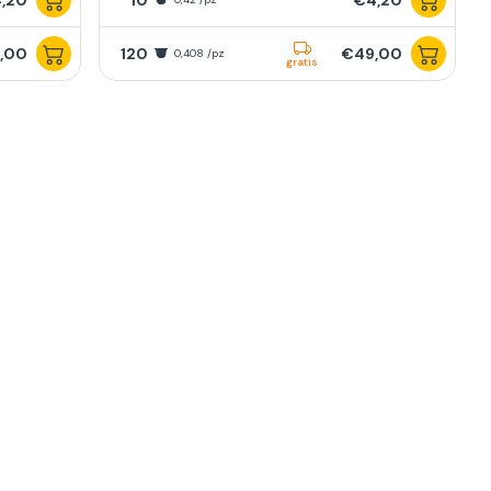
,00
120
€49,00
0,408 /pz
gratis