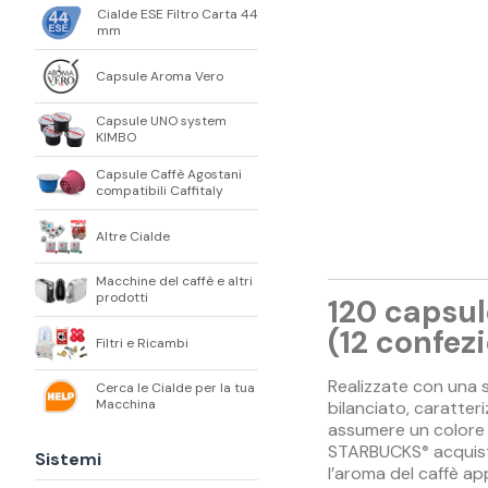
Cialde ESE Filtro Carta 44
mm
Capsule Aroma Vero
Capsule UNO system
KIMBO
Capsule Caffè Agostani
compatibili Caffitaly
Altre Cialde
Macchine del caffè e altri
prodotti
120 capsu
(12 confez
Filtri e Ricambi
Realizzate con una s
Cerca le Cialde per la tua
Macchina
bilanciato, caratter
assumere un colore 
STARBUCKS
acquist
®
Sistemi
l’aroma del caffè a