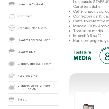
Le capsule STARBU
Lavazza A Modo Mio
Caratteristiche:
Caffè lungo ricco, 
Confezioni da 10 ca
Nespresso
Caffè torrefatto e m
Miscela 100% Arabi
Nescafè Dolce Gusto
Tostatura media
Intensità 8 su 12
Lavazza Espresso Point
Non contengono glu
Lavazza Blue
Cialde Caffè ESE 44 mm
Nespresso Pro
Cialde in carta formato
ridotto 38MM
Bialetti