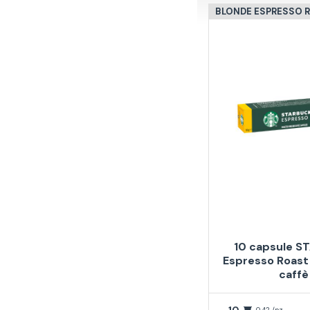
BLONDE ESPRESSO 
10 capsule S
Espresso Roast
caffè
10
0,42 /pz