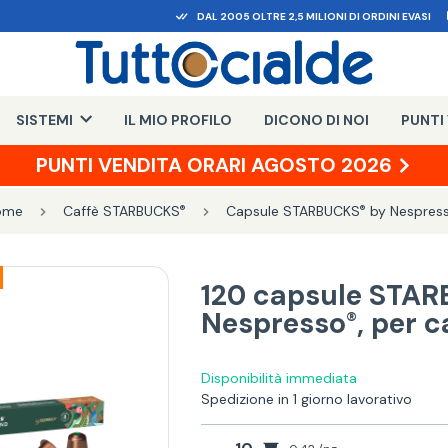
DAL 2005 OLTRE 2,5 MILIONI DI ORDINI EVASI
SISTEMI
IL MIO PROFILO
DICONO DI NOI
PUNTI
PUNTI VENDITA ORARI AGOSTO 2026
ome
Caffè STARBUCKS
Capsule STARBUCKS
by Nespres
®
®
120 capsule STA
Nespresso
, per c
®
Disponibilità immediata
Spedizione in 1 giorno lavorativo