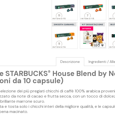
11
7
INTENSITÀ
INTENSITÀ
INT
SMOOTH CARAMEL
KIT DEGUSTAZIONE
RIS
OFFERTA
5
180
INTENSITÀ
INT
Descrizione
Ingredienti / All
le STARBUCKS
House Blend by N
®
ioni da 10 capsule)
elezione dei più pregiati chicchi di caffè 100% arabica proveni
izzato da note di cacao e frutta secca, con un tocco di dolce
brillante marrone scuro.
a e tosta solo i chicchi interi della migliore qualità, e le cap
ppena macinato.