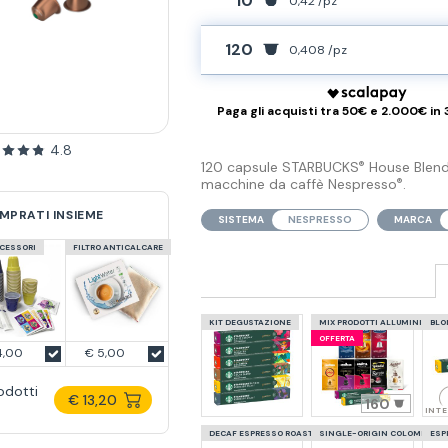
10
0,42 /pz
120
0,408 /pz
Paga gli acquisti tra 50€ e 2.000€ in 
4.8
120 capsule STARBUCKS
House Blend
®
macchine da caffè Nespresso
.
®
MPRATI INSIEME
SISTEMA
NESPRESSO
MARCA
CCESSORI
FILTRO ANTICALCARE
KIT DEGUSTAZIONE
MIX PRODOTTI ALLUMINIO
BLO
OFFERTA
4,00
€ 5,00
odotti
€ 13,20
160
INT
DECAF ESPRESSO ROAST
SINGLE-ORIGIN COLOMBIA
ESP