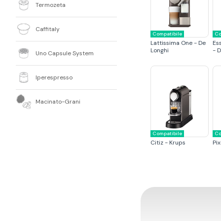
Termozeta
Caffitaly
Compatibile
Co
Lattissima One - De
Es
Longhi
- 
Uno Capsule System
Iperespresso
Macinato-Grani
Compatibile
Co
Citiz - Krups
Pix