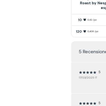
Roast by Nesp
es
10
0,42 /pz
120
0,408 /pz
5 Recensione
5
17/03/2025 IT
5