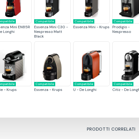
mpatibile
Compatibile
Compatibile
Compatibile
senza Mini EN85R
Essenza Mini C30 -
Essenza Mini - Krups
Prodigio -
De Longhi
Nespresso Matt
Nespresso
Black
mpatibile
Compatibile
Compatibile
Compatibile
ie - Krups
Essenza - Krups
U - De Longhi
Citiz - De Long
PRODOTTI CORRELATI