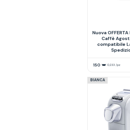
Nuova OFFERTA 
Caffè Agost
compatibile L
Spedizi
150
0,233 /pz
BIANCA