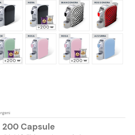
A
NERA
BIANCONERA
ROSSONERA
200
DE
ROSA
ROSA
AZZURRA
200
200
ergeni
+ 200 Capsule