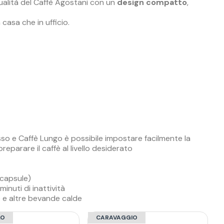
ualità del Caffè Agostani con un
design compatto
,
 casa che in ufficio.
so e Caffè Lungo è possibile impostare facilmente la
parare il caffè al livello desiderato
 capsule)
nuti di inattività
tè e altre bevande calde
LO
CARAVAGGIO