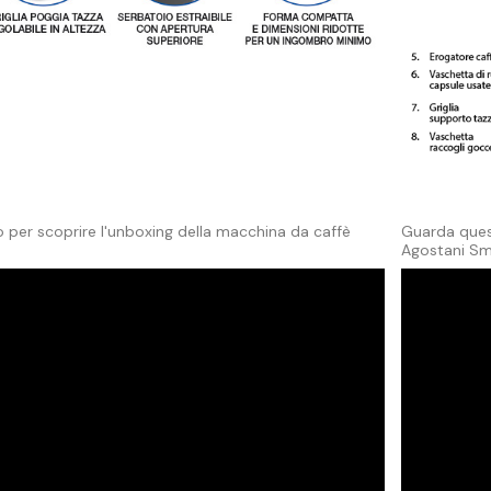
 per scoprire l'unboxing della macchina da caffè
Guarda quest
Agostani Sm