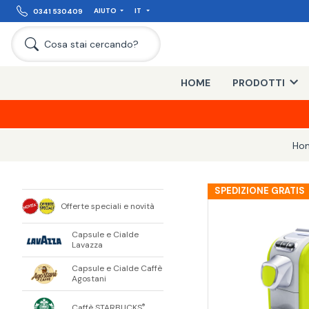
AIUTO
IT
0341 530409
Cosa stai cercando?
HOME
PRODOTTI
Ho
SPEDIZIONE GRATIS
Offerte speciali e novità
Capsule e Cialde
Lavazza
Capsule e Cialde Caffè
Agostani
Caffè STARBUCKS
®