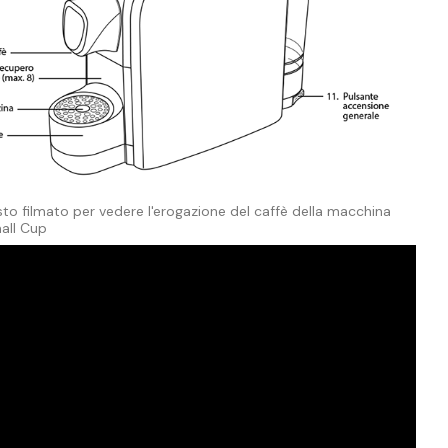
o filmato per vedere l'erogazione del caffè della macchina
all Cup