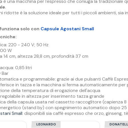
p
è una macchina per l'espresso che coniuga la tradizionale q
le
.
 ridotte è la soluzione ideale per tutti i piccoli ambienti, sia in
funziona solo con
Capsule Agostani Small
ecniche:
rica: 220 - 240 V; 50 Hz
1100 W
a 14 cm, altezza 28,8 cm, profondità 37 cm
cqua: 0,85 litri
 Bar
tomatica e programmabile: grazie ai due pulsanti Caffè Espres
ferisce in tazza e la macchina si ferma automaticamente per pre
azione della temperatura di erogazione dell'acqua
 regolabile in altezza per inserimento tazza grande
ca della capsula usata nel cassetto raccoglitore (capienza 8
energetico (stand by) con spegnimento automatico dopo 25 mi
stani Small
: disponibili sia caffè espresso che orzo, ginseng, 
LEONARDO
DONATEL