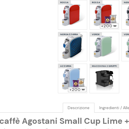
ROSSA
ROSSA
NER
200
NEROAZZURRA
VERDE
VER
AZZURRA
MACCHINA 2 GRUPPI
200
Descrizione
Ingredienti / All
caffè Agostani Small Cup Lime 