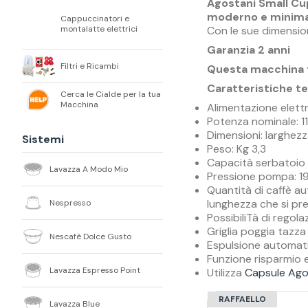
Agostani Small Cu
moderno e minima
Cappuccinatori e
Con le sue dimensioni
montalatte elettrici
Garanzia 2 anni
Filtri e Ricambi
Questa macchina 
Caratteristiche t
Cerca le Cialde per la tua
Macchina
Alimentazione elett
Potenza nominale: 
Dimensioni: larghezz
Sistemi
Peso: Kg 3,3
Capacità serbatoio a
Lavazza A Modo Mio
Pressione pompa: 19
Quantità di caffè au
lunghezza che si pre
Nespresso
PossibiliTà di regol
Griglia poggia tazza
Nescafè Dolce Gusto
Espulsione automati
Funzione risparmio 
Lavazza Espresso Point
Utilizza
Capsule Ago
RAFFAELLO
Lavazza Blue