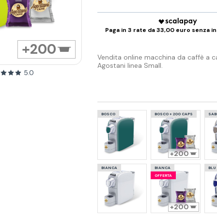
Paga in 3 rate da 33,00 euro senza in
200
Vendita online macchina da caffè a c
Agostani linea Small.
5.0
BOSCO
BOSCO + 200 CAPS
SAB
200
BIANCA
BIANCA
BLU
OFFERTA
200