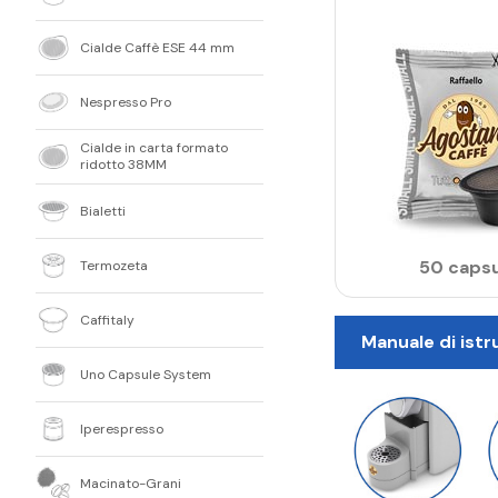
Cialde Caffè ESE 44 mm
Nespresso Pro
Cialde in carta formato
ridotto 38MM
Bialetti
50 capsu
Termozeta
Caffitaly
Manuale di istr
Uno Capsule System
Iperespresso
Macinato-Grani