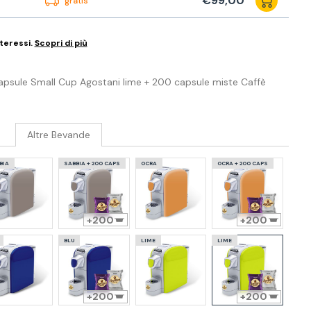
€99,00
gratis
teressi.
Scopri di più
apsule Small Cup Agostani lime + 200 capsule miste Caffè
Altre Bevande
BIA
SABBIA + 200 CAPS
OCRA
OCRA + 200 CAPS
200
200
BLU
LIME
LIME
200
200