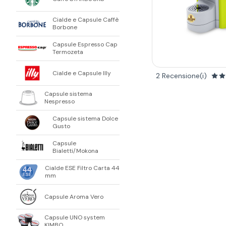
Cialde e Capsule Caffè
Borbone
Capsule Espresso Cap
Termozeta
Cialde e Capsule Illy
2 Recensione(i)
Capsule sistema
Nespresso
Capsule sistema Dolce
Gusto
Capsule
Bialetti/Mokona
Cialde ESE Filtro Carta 44
mm
Capsule Aroma Vero
Capsule UNO system
KIMBO