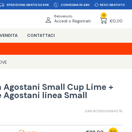
SPEDIZIONE GRATIS DA 65€
CONSEGNA IN 48H
RESO GRATUITO
0
Benvenuto
Accedi o Registrati
€0,00
 VENDITA
CONTATTACI
UOVE
a Agostani Small Cup Lime +
 Agostani linea Small
EAN 8056324384076