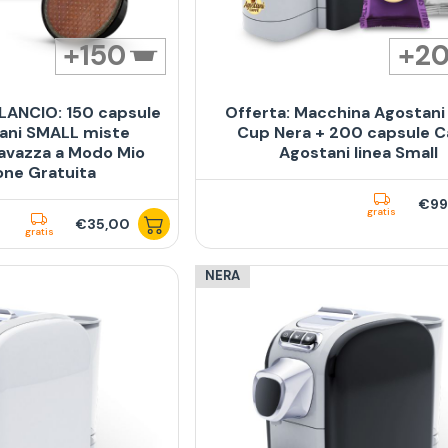
150
2
LANCIO: 150 capsule
Offerta: Macchina Agostani
ani SMALL miste
Cup Nera + 200 capsule C
avazza a Modo Mio
Agostani linea Small
one Gratuita
€99
gratis
€35,00
gratis
NERA