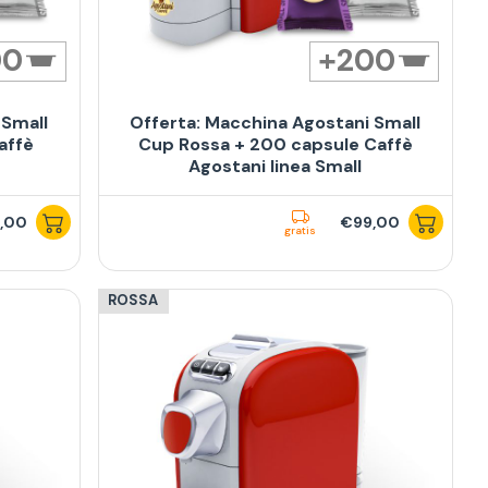
00
200
 Small
Offerta: Macchina Agostani Small
affè
Cup Rossa + 200 capsule Caffè
Agostani linea Small
,00
€99,00
gratis
ROSSA