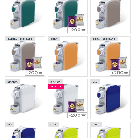
200
SABBIA + 200 CAPS
OCRA
OCRA + 200 CAPS
200
200
BIANCA
BIANCA
BLU
OFFERTA
200
BLU
LIME
LIME