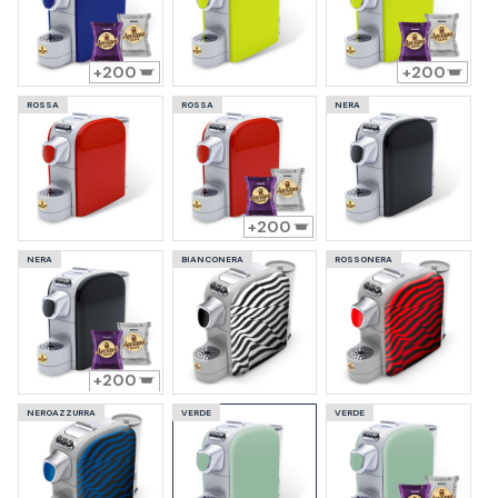
200
200
ROSSA
ROSSA
NERA
200
NERA
BIANCONERA
ROSSONERA
200
NEROAZZURRA
VERDE
VERDE