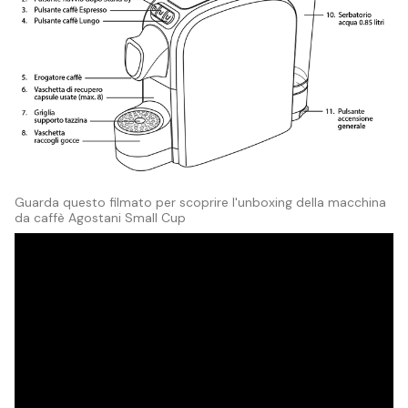
Guarda questo filmato per scoprire l'unboxing della macchina
da caffè Agostani Small Cup