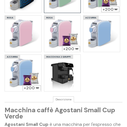
200
ROSA
ROSA
AZZURRA
200
AZZURRA
MACCHINA 2 GRUPPI
200
Descrizione
Macchina caffè Agostani Small Cup
Verde
Agostani Small Cup
è una macchina per l'espresso che