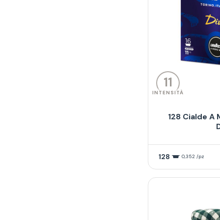
11
INTENSITÀ
128 Cialde A
D
128
0,352 /pz