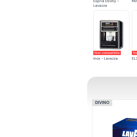
Espria Ebony -
Mi
Lavazza
Non compatibile
No
Inox - Lavazza
EL
DIVINO