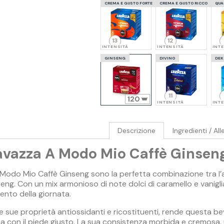
CREMA E GUSTO FORTE
CREMA E GUSTO RICCO
QUA
13
12
INTENSITÀ
INTENSITÀ
INT
GINSENG
DIVINO
DEK
11
120
INTENSITÀ
INT
Descrizione
Ingredienti / All
avazza A Modo Mio Caffè Ginsen
 Modo Mio Caffè Ginseng sono la perfetta combinazione tra l’a
seng. Con un mix armonioso di note dolci di caramello e vanigli
ento della giornata.
 le sue proprietà antiossidanti e ricostituenti, rende questa 
ta con il piede giusto. La sua consistenza morbida e cremosa,