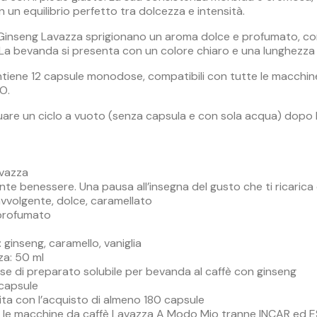
n un equilibrio perfetto tra dolcezza e intensità.
 Ginseng Lavazza sprigionano un aroma dolce e profumato, con 
 La bevanda si presenta con un colore chiaro e una lunghezza c
tiene 12 capsule monodose, compatibili con tutte le macchin
O.
ttuare un ciclo a vuoto (senza capsula e con sola acqua) dopo l
avazza
ante benessere. Una pausa all’insegna del gusto che ti ricarica 
avvolgente, dolce, caramellato
 profumato
ginseng, caramello, vaniglia
za: 50 ml
 di preparato solubile per bevanda al caffè con ginseng
 capsule
ita con l’acquisto di almeno 180 capsule
e le macchine da caffè Lavazza A Modo Mio tranne INCAR ed