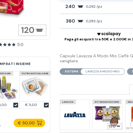
240
0,292 /pz
360
0,283 /pz
120
Paga gli acquisti tra 50€ e 2.000€ in 
5.0
Capsule Lavazza A Modo Mio Caffè Gin
vanigliate.
MPRATI INSIEME
SISTEMA
LAVAZZA A MODO MIO
CCESSORI
FILTRO ANTICALCARE
LAVAZZA
KIT DEGUSTAZIONE
DEL
4,00
€ 5,00
€ 50,00
o
150
INT