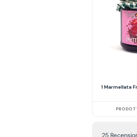
1 Marmellata F
PRODOTT
25 Recension