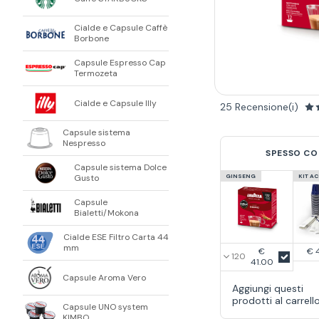
Cialde e Capsule Caffè
Borbone
Capsule Espresso Cap
Termozeta
Cialde e Capsule Illy
25 Recensione(i)
Capsule sistema
Nespresso
SPESSO CO
Capsule sistema Dolce
GINSENG
KIT A
Gusto
Capsule
Bialetti/Mokona
Cialde ESE Filtro Carta 44
mm
€
€ 
41.00
Capsule Aroma Vero
Aggiungi questi
prodotti al carrell
Capsule UNO system
KIMBO