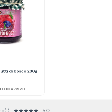
rutti di bosco 230g
O IN ARRIVO
e(i)
5.0