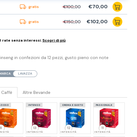
€70,00
€100,00
gratis
€102,00
€150,00
gratis
3 rate senza interessi.
Scopri di più
seng in confezioni da 12 pezzi, gusto pieno con note
MARCA
LAVAZZA
Caffè
Altre Bevande
IZIOSO
INTENSO
CREMA E GUSTO
PASSIONALE
8
13
12
11
ENSITÀ
INTENSITÀ
INTENSITÀ
INTENSITÀ