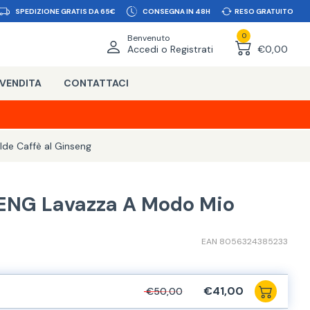
SPEDIZIONE GRATIS DA 65€
CONSEGNA IN 48H
RESO GRATUITO
0
Benvenuto
Accedi o Registrati
€0,00
 VENDITA
CONTATTACI
lde Caffè al Ginseng
ENG Lavazza A Modo Mio
EAN 8056324385233
€41,00
€50,00