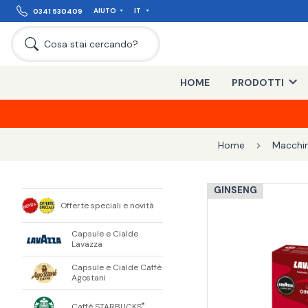
AIUTO
IT
0341 530409
Cosa stai cercando?
HOME
PRODOTTI
Home
Macchine
GINSENG
Offerte speciali e novità
Capsule e Cialde
Lavazza
Capsule e Cialde Caffè
Agostani
Caffè STARBUCKS
®