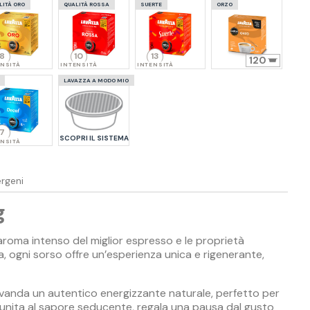
LITÀ ORO
QUALITÀ ROSSA
SUERTE
ORZO
8
10
13
120
ENSITÀ
INTENSITÀ
INTENSITÀ
LAVAZZA A MODO MIO
7
SCOPRI IL SISTEMA
ENSITÀ
ergeni
g
roma intenso del miglior espresso e le proprietà
a, ogni sorso offre un’esperienza unica e rigenerante,
bevanda un autentico energizzante naturale, perfetto per
 unita al sapore seducente, regala una pausa dal gusto