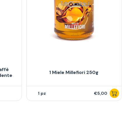
affè
1 Miele Millefiori 250g
ndente
1
€5,00