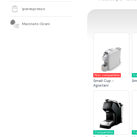
Iperespresso
Macinato-Grani
Non compatibile
Co
Small Cup -
Sm
Agostani
Compatibile
Co