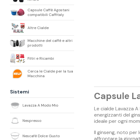
Capsule Caffè Agostani
compatibili Caffitaly
Altre Cialde
Macchine del caffè e altri
prodotti
Filtri e Ricambi
Cerca le Cialde per la tua
Macchina
Sistemi
Capsule L
Lavazza A Modo Mio
Le cialde Lavazza A
energizzanti del gin
ideale per ogni mom
Nespresso
Il ginseng, noto per
Nescafè Dolce Gusto
affrontare la giorna