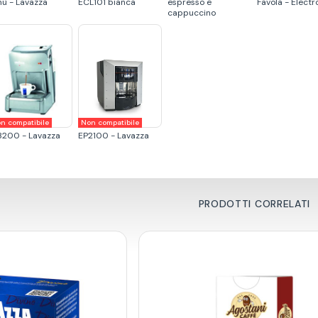
nù - Lavazza
ECL101 bianca
espresso e
Favola - Electr
cappuccino
n compatibile
Non compatibile
3200 - Lavazza
EP2100 - Lavazza
PRODOTTI CORRELATI