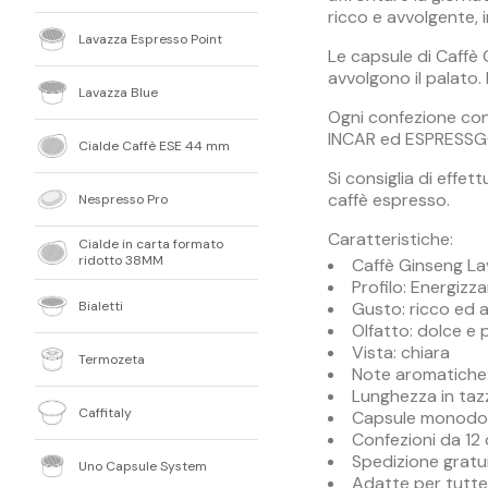
ricco e avvolgente, i
Lavazza Espresso Point
Le capsule di Caffè
avvolgono il palato.
Lavazza Blue
Ogni confezione con
INCAR ed ESPRESSG
Cialde Caffè ESE 44 mm
Si consiglia di effe
caffè espresso.
Nespresso Pro
Caratteristiche:
Cialde in carta formato
ridotto 38MM
Caffè Ginseng L
Profilo: Energizz
Bialetti
Gusto: ricco ed 
Olfatto: dolce e
Vista: chiara
Termozeta
Note aromatiche: 
Lunghezza in taz
Caffitaly
Capsule monodose
Confezioni da 12
Spedizione gratu
Uno Capsule System
Adatte per tutt