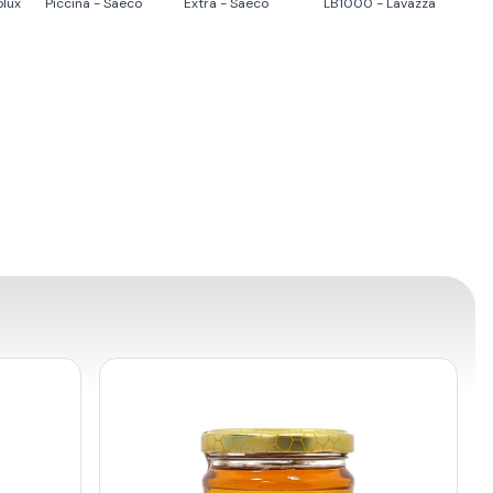
olux
Piccina - Saeco
Extra - Saeco
LB1000 - Lavazza