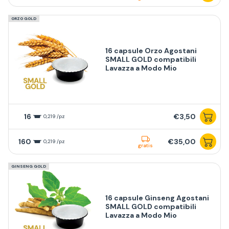
ORZO GOLD
16 capsule Orzo Agostani
SMALL GOLD compatibili
Lavazza a Modo Mio
16
€3,50
0,219 /pz
160
€35,00
0,219 /pz
gratis
GINSENG GOLD
16 capsule Ginseng Agostani
SMALL GOLD compatibili
Lavazza a Modo Mio