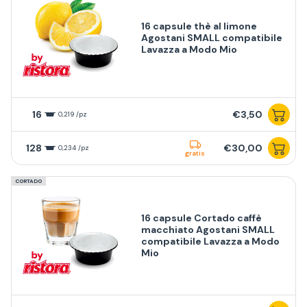
16 capsule thè al limone
Agostani SMALL compatibile
Lavazza a Modo Mio
16
€3,50
0,219 /pz
128
€30,00
0,234 /pz
gratis
CORTADO
16 capsule Cortado caffè
macchiato Agostani SMALL
compatibile Lavazza a Modo
Mio