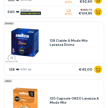
€92,90
gratis
€188,70
0,250 /pz
540
€134,85
MIGLIORE PREZZO
gratis
DIVINO
128 Cialde A Modo Mio
Lavazza Divino
11
INTENSITÀ
128
€45,00
0,352 /pz
ORZO
120 Capsule ORZO Lavazza A
Modo Mio