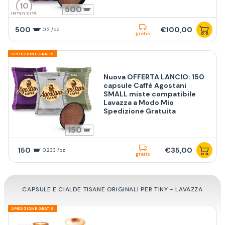
10
500
INTENSITÀ
500
€100,00
0,2 /pz
gratis
SPEDIZIONE GRATIS
Nuova OFFERTA LANCIO: 150
capsule Caffè Agostani
SMALL miste compatibile
Lavazza a Modo Mio
Spedizione Gratuita
150
150
€35,00
0,233 /pz
gratis
CAPSULE E CIALDE TISANE ORIGINALI PER TINY - LAVAZZA
SPEDIZIONE GRATIS