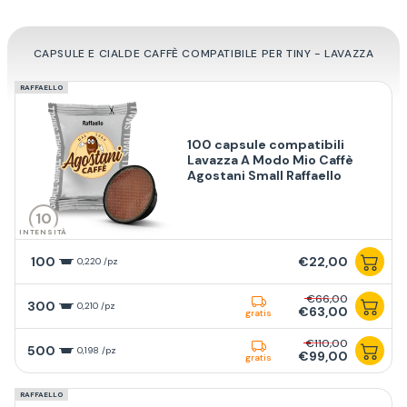
CAPSULE E CIALDE CAFFÈ COMPATIBILE PER TINY - LAVAZZA
RAFFAELLO
100 capsule compatibili
Lavazza A Modo Mio Caffè
Agostani Small Raffaello
10
INTENSITÀ
100
€22,00
0,220 /pz
€66,00
300
0,210 /pz
€63,00
gratis
€110,00
500
0,198 /pz
€99,00
gratis
RAFFAELLO