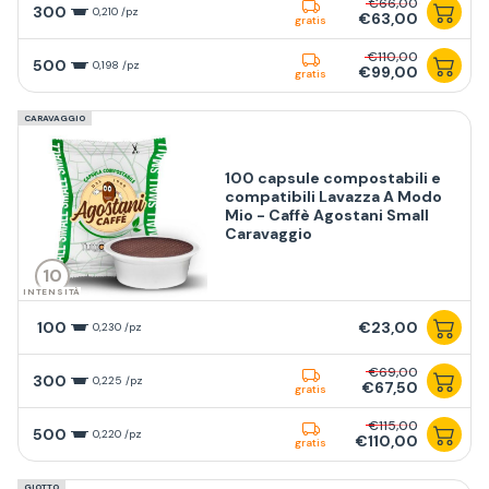
€66,00
300
0,210 /pz
€63,00
gratis
€110,00
500
0,198 /pz
€99,00
gratis
CARAVAGGIO
100 capsule compostabili e
compatibili Lavazza A Modo
Mio - Caffè Agostani Small
Caravaggio
10
INTENSITÀ
100
€23,00
0,230 /pz
€69,00
300
0,225 /pz
€67,50
gratis
€115,00
500
0,220 /pz
€110,00
gratis
GIOTTO