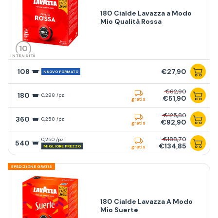
180 Cialde Lavazza a Modo
Mio Qualità Rossa
10
INTENSITÀ
108
€27,90
NUOVO FORMATO
€62,90
180
0,288 /pz
€51,90
gratis
€125,80
360
0,258 /pz
€92,90
gratis
€188,70
0,250 /pz
540
€134,85
MIGLIORE PREZZO
gratis
SPEDIZIONE GRATIS
180 Cialde Lavazza A Modo
Mio Suerte