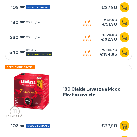
108
€27,90
NUOVO FORMATO
€62,90
180
0,288 /pz
€51,90
gratis
€125,80
360
0,258 /pz
€92,90
gratis
€188,70
0,250 /pz
540
€134,85
MIGLIORE PREZZO
gratis
SPEDIZIONE GRATIS
180 Cialde Lavazza a Modo
Mio Passionale
11
INTENSITÀ
108
€27,90
NUOVO FORMATO