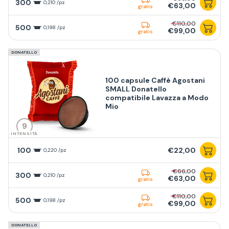
300
0,210 /pz
€63,00
gratis
€110,00
500
0,198 /pz
€99,00
gratis
DONATELLO
100 capsule Caffè Agostani
SMALL Donatello
compatibile Lavazza a Modo
Mio
9
INTENSITÀ
100
€22,00
0,220 /pz
€66,00
300
0,210 /pz
€63,00
gratis
€110,00
500
0,198 /pz
€99,00
gratis
DONATELLO