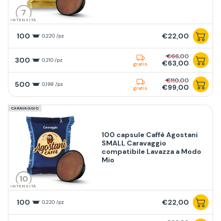
7
INTENSITÀ
100
€22,00
0,220 /pz
€66,00
300
0,210 /pz
€63,00
gratis
€110,00
500
0,198 /pz
€99,00
gratis
CARAVAGGIO
100 capsule Caffè Agostani
SMALL Caravaggio
compatibile Lavazza a Modo
Mio
10
INTENSITÀ
100
€22,00
0,220 /pz