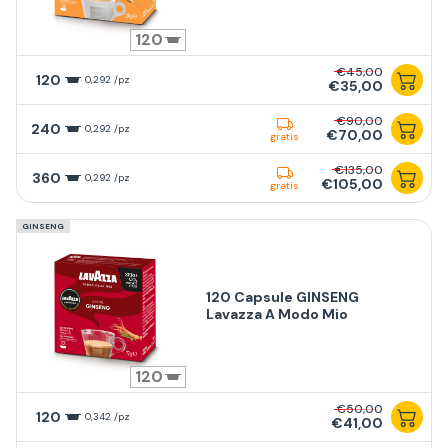
120
€45,00
120
0,292 /pz
€35,00
€90,00
240
0,292 /pz
€70,00
gratis
€135,00
360
0,292 /pz
€105,00
gratis
GINSENG
120 Capsule GINSENG
Lavazza A Modo Mio
120
€50,00
120
0,342 /pz
€41,00