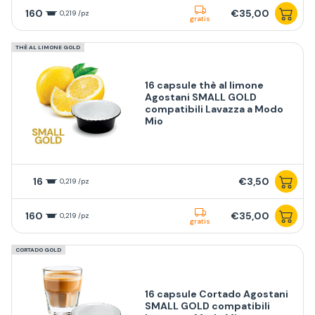
160
€35,00
0,219 /pz
gratis
THÈ AL LIMONE GOLD
16 capsule thè al limone
Agostani SMALL GOLD
compatibili Lavazza a Modo
Mio
16
€3,50
0,219 /pz
160
€35,00
0,219 /pz
gratis
CORTADO GOLD
16 capsule Cortado Agostani
SMALL GOLD compatibili