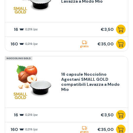
Lavazza a Modo Mio
16
€3,50
0,219 /pz
160
€35,00
0,219 /pz
gratis
NOCCIOLINO GOLD
16 capsule Nocciolino
Agostani SMALL GOLD
compatibili Lavazza a Modo
Mio
16
€3,50
0,219 /pz
160
€35,00
0,219 /pz
gratis