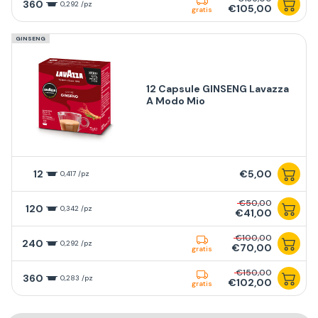
360
0,292 /pz
€105,00
gratis
GINSENG
12 Capsule GINSENG Lavazza
A Modo Mio
12
€5,00
0,417 /pz
€50,00
120
0,342 /pz
€41,00
€100,00
240
0,292 /pz
€70,00
gratis
€150,00
360
0,283 /pz
€102,00
gratis