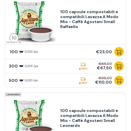
100 capsule compostabili e
compatibili Lavazza A Modo
Mio - Caffè Agostani Small
Raffaello
10
INTENSITÀ
100
€23,00
0,230 /pz
€69,00
300
0,225 /pz
€67,50
gratis
€115,00
500
0,220 /pz
€110,00
gratis
LEONARDO
100 capsule compostabili e
compatibili Lavazza A Modo
Mio - Caffè Agostani Small
Leonardo