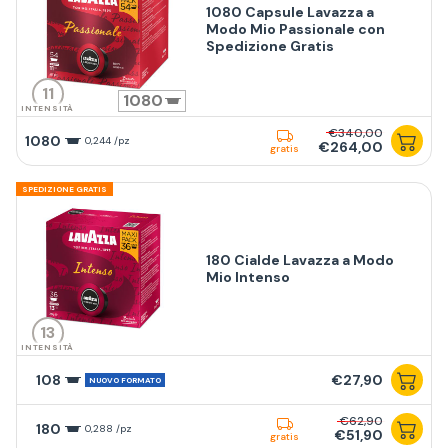
1080 Capsule Lavazza a
Modo Mio Passionale con
Spedizione Gratis
11
1080
INTENSITÀ
€340,00
1080
0,244 /pz
€264,00
gratis
SPEDIZIONE GRATIS
180 Cialde Lavazza a Modo
Mio Intenso
13
INTENSITÀ
108
€27,90
NUOVO FORMATO
€62,90
180
0,288 /pz
€51,90
gratis