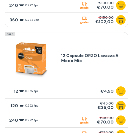
€100,00
240
0,292 /pz
€70,00
gratis
€150,00
360
0,283 /pz
€102,00
gratis
ORZO
12 Capsule ORZO Lavazza A
Modo Mio
12
€4,50
0,375 /pz
€45,00
120
0,292 /pz
€35,00
€90,00
240
0,292 /pz
€70,00
gratis
€135,00