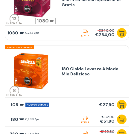
Gratis
13
1080
INTENSITÀ
€340,00
1080
0,244 /pz
€264,00
gratis
SPEDIZIONE GRATIS
180 Cialde Lavazza A Modo
Mio Delizioso
8
INTENSITÀ
108
€27,90
NUOVO FORMATO
€62,90
180
0,288 /pz
€51,90
gratis
€125,80
360
0,258 /pz