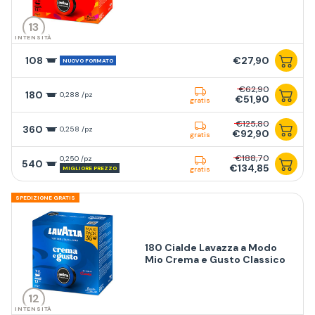
13
INTENSITÀ
108
€27,90
NUOVO FORMATO
€62,90
180
0,288 /pz
€51,90
gratis
€125,80
360
0,258 /pz
€92,90
gratis
€188,70
0,250 /pz
540
€134,85
MIGLIORE PREZZO
gratis
SPEDIZIONE GRATIS
180 Cialde Lavazza a Modo
Mio Crema e Gusto Classico
12
INTENSITÀ