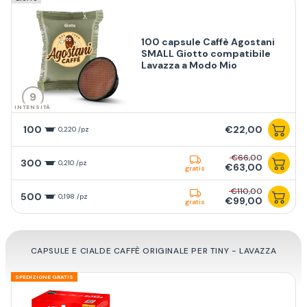
100 capsule Caffè Agostani
SMALL Giotto compatibile
Lavazza a Modo Mio
9
INTENSITÀ
100
€22,00
0,220 /pz
€66,00
300
0,210 /pz
€63,00
gratis
€110,00
500
0,198 /pz
€99,00
gratis
CAPSULE E CIALDE CAFFÈ ORIGINALE PER TINY - LAVAZZA
SPEDIZIONE GRATIS