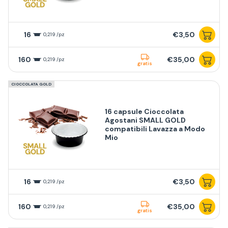
16
€3,50
0,219 /pz
160
€35,00
0,219 /pz
gratis
CIOCCOLATA GOLD
16 capsule Cioccolata
Agostani SMALL GOLD
compatibili Lavazza a Modo
Mio
16
€3,50
0,219 /pz
160
€35,00
0,219 /pz
gratis