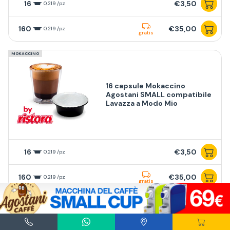
16
€3,50
0,219 /pz
160
€35,00
0,219 /pz
gratis
MOKACCINO
16 capsule Mokaccino
Agostani SMALL compatibile
Lavazza a Modo Mio
16
€3,50
0,219 /pz
160
€35,00
0,219 /pz
gratis
MINICIOK