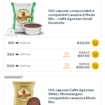
100 capsule compostabili e
compatibili Lavazza A Modo
Mio - Caffè Agostani Small
Donatello
9
INTENSITÀ
100
€23,00
0,230 /pz
€69,00
300
0,225 /pz
€67,50
gratis
€115,00
500
0,220 /pz
€110,00
gratis
MICHELANGELO
100 capsule Caffè Agostani
SMALL Michelangelo
compatibile Lavazza a Modo
Mio