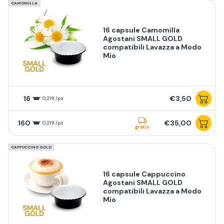
CAMOMILLA
16 capsule Camomilla
Agostani SMALL GOLD
compatibili Lavazza a Modo
Mio
16
€3,50
0,219 /pz
160
€35,00
0,219 /pz
gratis
CAPPUCCINO GOLD
16 capsule Cappuccino
Agostani SMALL GOLD
compatibili Lavazza a Modo
Mio