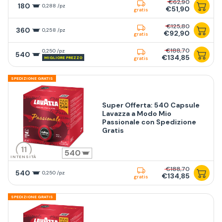
€62,90
180
0,288 /pz
€51,90
gratis
€125,80
360
0,258 /pz
€92,90
gratis
€188,70
0,250 /pz
540
€134,85
MIGLIORE PREZZO
gratis
SPEDIZIONE GRATIS
Super Offerta: 540 Capsule
Lavazza a Modo Mio
Passionale con Spedizione
Gratis
11
540
INTENSITÀ
€188,70
540
0,250 /pz
€134,85
gratis
SPEDIZIONE GRATIS