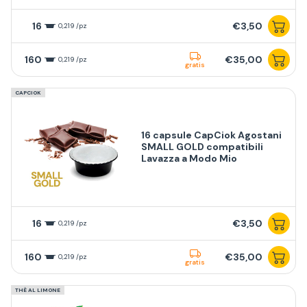
16
€3,50
0,219 /pz
160
€35,00
0,219 /pz
gratis
CAPCIOK
16 capsule CapCiok Agostani
SMALL GOLD compatibili
Lavazza a Modo Mio
16
€3,50
0,219 /pz
160
€35,00
0,219 /pz
gratis
THÈ AL LIMONE