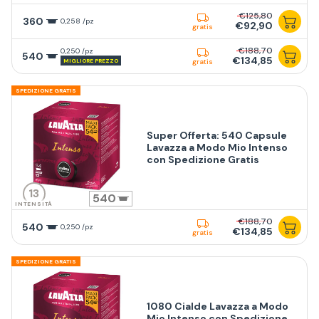
€125,80
360
0,258 /pz
€92,90
gratis
€188,70
0,250 /pz
540
€134,85
MIGLIORE PREZZO
gratis
SPEDIZIONE GRATIS
Super Offerta: 540 Capsule
Lavazza a Modo Mio Intenso
con Spedizione Gratis
13
540
INTENSITÀ
€188,70
540
0,250 /pz
€134,85
gratis
SPEDIZIONE GRATIS
1080 Cialde Lavazza a Modo
Mio Intenso con Spedizione