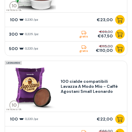
10
INTENSITÀ
100
€23,00
0,230 /pz
€69,00
300
0,225 /pz
€67,50
gratis
€115,00
500
0,220 /pz
€110,00
gratis
LEONARDO
100 cialde compatibili
Lavazza A Modo Mio - Caffè
Agostani Small Leonardo
10
INTENSITÀ
100
€22,00
0,220 /pz
€66,00