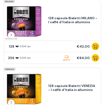
MILANO
128 capsule Bialetti MILANO -
I caffè d’Italia in alluminio
7
INTENSITÀ
128
€42,00
0,328 /pz
256
€84,00
0,328 /pz
gratis
VENEZIA
128 capsule Bialetti VENEZIA
- I caffè d’Italia in alluminio
7