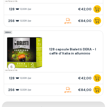
INTENSITÀ
128
€42,00
0,328 /pz
256
€84,00
0,328 /pz
gratis
DEKA
128 capsule Bialetti DEKA - I
caffè d’Italia in alluminio
6
INTENSITÀ
128
€42,00
0,328 /pz
256
€84,00
0,328 /pz
gratis