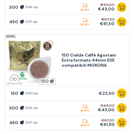
€45,00
300
0,143 /pz
€43,00
gratis
€67,50
450
0,137 /pz
€61,50
gratis
EXTRA
150 Cialde Caffè Agostani
Extra formato 44mm ESE
compatibili MOKONA
10
150
INTENSITÀ
150
€22,50
0,150 /pz
€45,00
300
0,143 /pz
€43,00
gratis
€67,50
450
0,137 /pz
€61,50
gratis