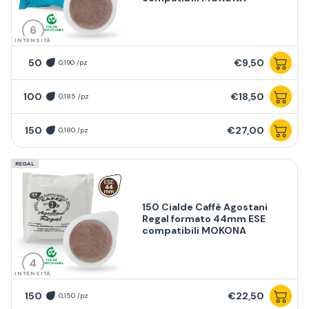
6
INTENSITÀ
50
€9,50
0,190 /pz
100
€18,50
0,185 /pz
150
€27,00
0,180 /pz
REGAL
150 Cialde Caffè Agostani
Regal formato 44mm ESE
compatibili MOKONA
4
INTENSITÀ
150
€22,50
0,150 /pz