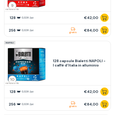
9
INTENSITÀ
128
€42,00
0,328 /pz
256
€84,00
0,328 /pz
gratis
NAPOLI
128 capsule Bialetti NAPOLI -
I caffè d’Italia in alluminio
10
INTENSITÀ
128
€42,00
0,328 /pz
256
€84,00
0,328 /pz
gratis