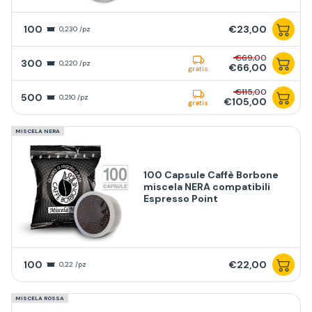
100
€23,00
0,230 /pz
€69,00
300
0,220 /pz
€66,00
gratis
€115,00
500
0,210 /pz
€105,00
gratis
MISCELA NERA
100 Capsule Caffè Borbone
miscela NERA compatibili
Espresso Point
100
€22,00
0,22 /pz
MISCELA ROSSA