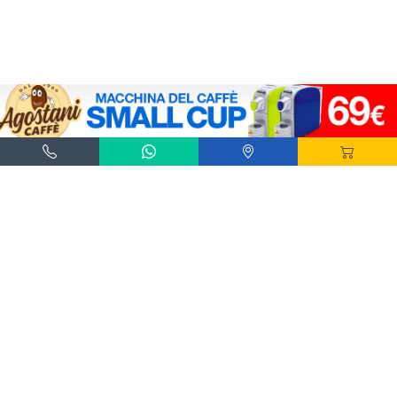
Agostani e Tuttocialde.it sono marchi registrati da Agostani SRL.
*Nespresso® e *Nescafé® *Dolce Gusto® sono marchi registrati di Societè des Produits
Nestlè® SA. Agostani SRL è produttore autonomo non collegato alla Societè des
Produits Nestlè® SA. La compatibilità delle capsule Agostani è funzionale all'utilizzo
con macchine da caffè ad uso domestico Nespresso® - Nescafé® Dolce Gusto®.
*Lavazza®, *A Modo Mio®, *Lavazza A Modo Mio®, *Espresso Point® e *Lavazza
Espresso Point® sono marchi di proprietà di Luigi Lavazza SPA®. Agostani SRL è
produttore autonomo non collegato alla Luigi Lavazza SPA®. La compatibilità delle
capsule Agostani è funzionale all'utilizzo con macchine da caffè ad uso domestico
Lavazza® Espresso Point® - Lavazza® A Modo Mio®.
*Bialetti® è un marchio di proprietà della Bialetti Industrie SPA. Agostani SRL è
produttore autonomo non collegato alla Bialetti Industrie SPA. La compatibilità delle
capsule Agostani è funzionale all’utilizzo con macchine da caffè Bialetti®.