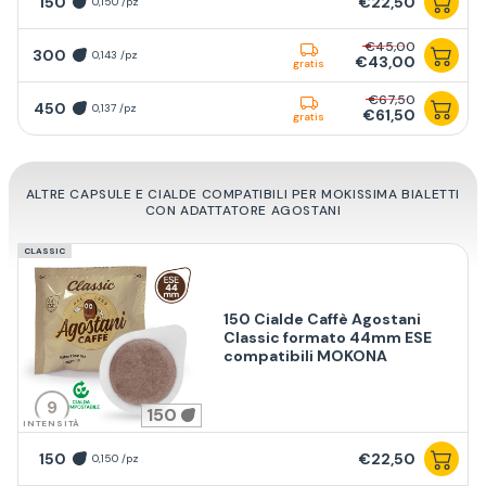
150
€22,50
0,150 /pz
€45,00
300
0,143 /pz
€43,00
gratis
€67,50
450
0,137 /pz
€61,50
gratis
ALTRE CAPSULE E CIALDE COMPATIBILI PER MOKISSIMA BIALETTI
CON ADATTATORE AGOSTANI
CLASSIC
150 Cialde Caffè Agostani
Classic formato 44mm ESE
compatibili MOKONA
9
150
INTENSITÀ
150
€22,50
0,150 /pz