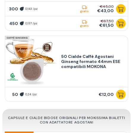
€45,00
300
0,143 /pz
€43,00
gratis
€67,50
450
0,137 /pz
€61,50
gratis
CAFFÈ GINSENG
50 Cialde Caffè Agostani
Ginseng formato 44mm ESE
compatibili MOKONA
50
€12,00
0,24 /pz
CAPSULE E CIALDE BIDOSE ORIGINALI PER MOKISSIMA BIALETTI
CON ADATTATORE AGOSTANI