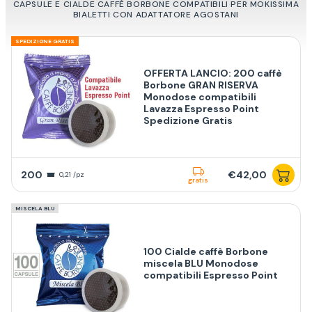
CAPSULE E CIALDE CAFFÈ BORBONE COMPATIBILI PER MOKISSIMA
BIALETTI CON ADATTATORE AGOSTANI
SPEDIZIONE GRATIS
OFFERTA LANCIO: 200 caffè
Borbone GRAN RISERVA
Monodose compatibili
Lavazza Espresso Point
Spedizione Gratis
200
€42,00
0,21 /pz
gratis
MISCELA BLU
100 Cialde caffè Borbone
miscela BLU Monodose
compatibili Espresso Point