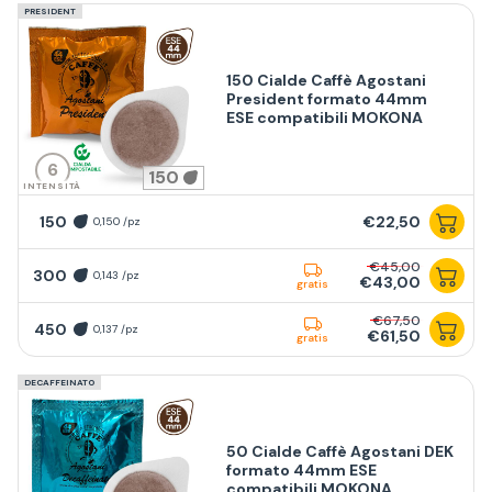
PRESIDENT
150 Cialde Caffè Agostani
President formato 44mm
ESE compatibili MOKONA
6
150
INTENSITÀ
150
€22,50
0,150 /pz
€45,00
300
0,143 /pz
€43,00
gratis
€67,50
450
0,137 /pz
€61,50
gratis
DECAFFEINATO
50 Cialde Caffè Agostani DEK
formato 44mm ESE
compatibili MOKONA