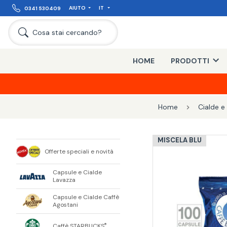
AIUTO
IT
0341 530409
Cosa stai cercando?
HOME
PRODOTTI
Home
Cialde e
MISCELA BLU
Offerte speciali e novità
Capsule e Cialde
Lavazza
Capsule e Cialde Caffè
Agostani
Caffè STARBUCKS
®