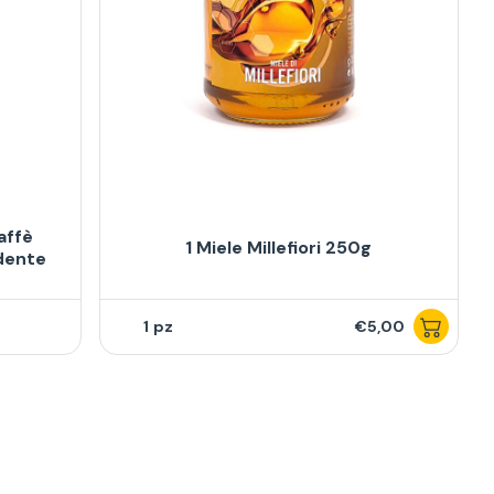
affè
1 Miele Millefiori 250g
ndente
1
€5,00