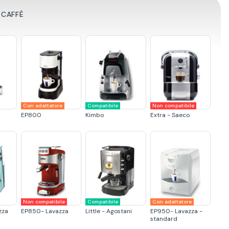
 CAFFÈ
Con adattatore
Compatibile
Non compatibile
EP800
Kimbo
Extra - Saeco
Non compatibile
Compatibile
Con adattatore
zza
EP850- Lavazza
Little - Agostani
EP950- Lavazza -
standard