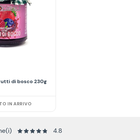
rutti di bosco 230g
O IN ARRIVO
e(i)
4.8