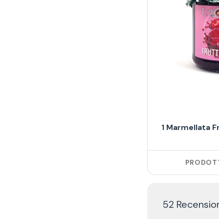
1 Marmellata F
PRODOTT
52 Recension