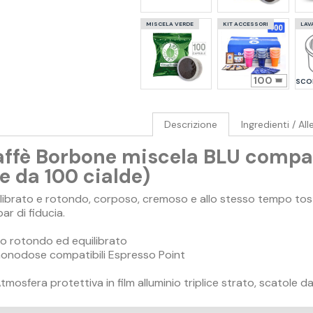
MISCELA VERDE
KIT ACCESSORI
LAV
100
SCOP
Descrizione
Ingredienti / All
ffè Borbone miscela BLU compat
e da 100 cialde)
ilibrato e rotondo, corposo, cremoso e allo stesso tempo tos
bar di fiducia.
o rotondo ed equilibrato
monodose compatibili Espresso Point
osfera protettiva in film alluminio triplice strato, scatole d