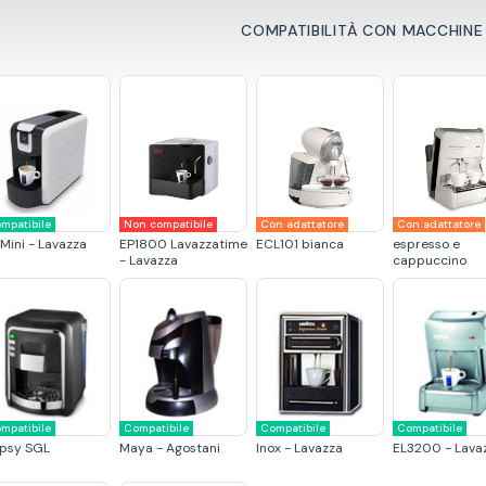
COMPATIBILITÀ CON MACCHINE
mpatibile
Non compatibile
Con adattatore
Con adattatore
 Mini - Lavazza
EP1800 Lavazzatime
ECL101 bianca
espresso e
- Lavazza
cappuccino
mpatibile
Compatibile
Compatibile
Compatibile
psy SGL
Maya - Agostani
Inox - Lavazza
EL3200 - Lava