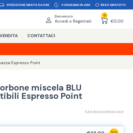
SPEDIZIONE GRATIS DA 65€
CONSEGNA IN 48H
RESO GRATUITO
0
Benvenuto
Accedi o Registrati
€0,00
 VENDITA
CONTATTACI
vazza Espresso Point
Borbone miscela BLU
bili Espresso Point
EAN 8034028330469