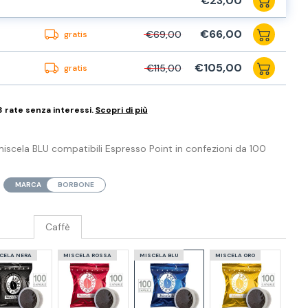
€23,00
€66,00
€69,00
gratis
€105,00
€115,00
gratis
3 rate senza interessi.
Scopri di più
iscela BLU compatibili Espresso Point in confezioni da 100
MARCA
BORBONE
Caffè
CELA NERA
MISCELA ROSSA
MISCELA BLU
MISCELA ORO