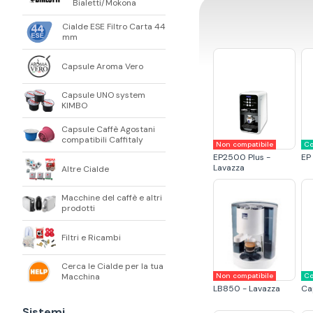
Bialetti/Mokona
Cialde ESE Filtro Carta 44
mm
Capsule Aroma Vero
Capsule UNO system
KIMBO
Capsule Caffè Agostani
compatibili Caffitaly
Non compatibile
Co
EP2500 Plus -
EP
Lavazza
Altre Cialde
Macchine del caffè e altri
prodotti
Filtri e Ricambi
Cerca le Cialde per la tua
Non compatibile
Co
Macchina
LB850 - Lavazza
Ca
Sistemi