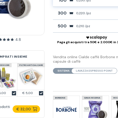
100
0,230 /pz
300
0,220 /pz
500
0,210 /pz
4.8
Paga gli acquisti tra 50€ e 2.000€ in 
MPRATI INSIEME
Vendita online Cialde caffè Borbone m
capsule di caffè
CCESSORI
FILTRO ANTICALCARE
SISTEMA
LAVAZZA ESPRESSO POINT
4,00
€ 5,00
BORBONE
GRAN RISERVA
MIS
odotti
€ 32,00