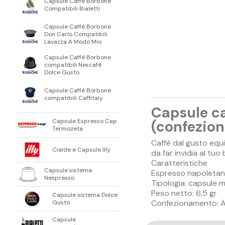
Capsule Caffè Borbone
Compatibili Bialetti
Capsule Caffè Borbone
Don Carlo Compatibili
Lavazza A Modo Mio
Capsule Caffè Borbone
compatibili Nescafè
Dolce Gusto
Capsule Caffè Borbone
compatibili Caffitaly
Capsule ca
Capsule Espresso Cap
(confezion
Termozeta
Caffè dal gusto equ
Cialde e Capsule Illy
da far invidia al tuo 
Caratteristiche
Capsule sistema
Espresso napoletan
Nespresso
Tipologia: capsule 
Peso netto: 6,5 gr
Capsule sistema Dolce
Confezionamento: Atm
Gusto
Capsule