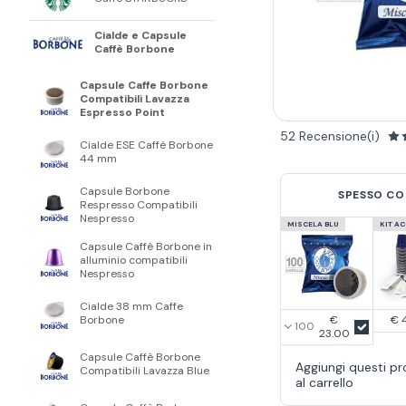
Cialde e Capsule
Caffè Borbone
Capsule Caffe Borbone
Compatibili Lavazza
Espresso Point
52 Recensione(i)
Cialde ESE Caffè Borbone
44 mm
Capsule Borbone
SPESSO CO
Respresso Compatibili
Nespresso
MISCELA BLU
KIT A
Capsule Caffè Borbone in
alluminio compatibili
Nespresso
Cialde 38 mm Caffe
€
Borbone
€ 
23.00
Capsule Caffè Borbone
Aggiungi questi pr
Compatibili Lavazza Blue
al carrello