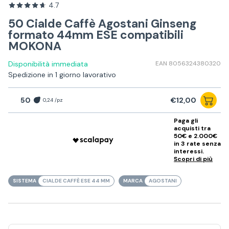
4.7
50 Cialde Caffè Agostani Ginseng
formato 44mm ESE compatibili
MOKONA
Disponibilità immediata
EAN 8056324380320
Spedizione in 1 giorno lavorativo
50
€12,00
0,24 /pz
Paga gli
acquisti tra
50€ e 2.000€
in 3 rate senza
interessi.
Scopri di più
SISTEMA
CIALDE CAFFÈ ESE 44 MM
MARCA
AGOSTANI