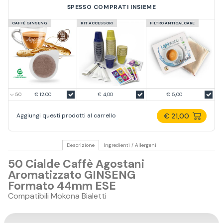
SPESSO COMPRATI INSIEME
CAFFÈ GINSENG
KIT ACCESSORI
FILTRO ANTICALCARE
€ 12.00
€ 4,00
€ 5,00
€ 21,00
Aggiungi questi prodotti al carrello
Descrizione
Ingredienti / Allergeni
50 Cialde Caffè Agostani
Aromatizzato GINSENG
Formato 44mm ESE
Compatibili Mokona Bialetti