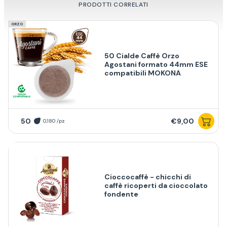
PRODOTTI CORRELATI
ORZO
50 Cialde Caffè Orzo
Agostani formato 44mm ESE
compatibili MOKONA
50
€9,00
0,180 /pz
Cioccocaffè - chicchi di
caffè ricoperti da cioccolato
fondente