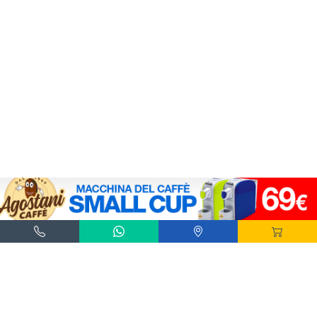
Agostani e Tuttocialde.it sono marchi registrati da Agostani SRL.
*Nespresso® e *Nescafé® *Dolce Gusto® sono marchi registrati di Societè des Produits
Nestlè® SA. Agostani SRL è produttore autonomo non collegato alla Societè des
Produits Nestlè® SA. La compatibilità delle capsule Agostani è funzionale all'utilizzo
con macchine da caffè ad uso domestico Nespresso® - Nescafé® Dolce Gusto®.