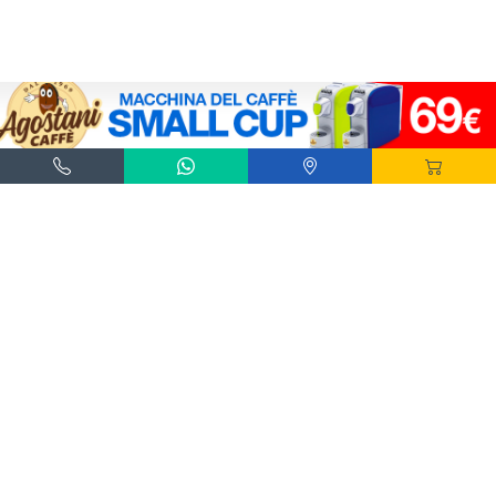
Agostani e Tuttocialde.it sono marchi registrati da Agostani SRL.
*Nespresso® e *Nescafé® *Dolce Gusto® sono marchi registrati di Societè des Produits
Nestlè® SA. Agostani SRL è produttore autonomo non collegato alla Societè des
Produits Nestlè® SA. La compatibilità delle capsule Agostani è funzionale all'utilizzo
con macchine da caffè ad uso domestico Nespresso® - Nescafé® Dolce Gusto®.
*Lavazza®, *A Modo Mio®, *Lavazza A Modo Mio®, *Espresso Point® e *Lavazza
Espresso Point® sono marchi di proprietà di Luigi Lavazza SPA®. Agostani SRL è
produttore autonomo non collegato alla Luigi Lavazza SPA®. La compatibilità delle
capsule Agostani è funzionale all'utilizzo con macchine da caffè ad uso domestico
Lavazza® Espresso Point® - Lavazza® A Modo Mio®.
*Bialetti® è un marchio di proprietà della Bialetti Industrie SPA. Agostani SRL è
produttore autonomo non collegato alla Bialetti Industrie SPA. La compatibilità delle
capsule Agostani è funzionale all’utilizzo con macchine da caffè Bialetti®.