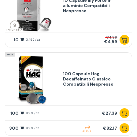
10 Capsule Illy Forte in
alluminio Compatibili
Nespresso
9
INTENSITÀ
€4,99
10
0,459 /pz
€4,59
HAG
100 Capsule Hag
Decaffeinato Classico
Compatibili Nespresso
100
€27,39
0,274 /pz
300
€82,17
0,274 /pz
gratis