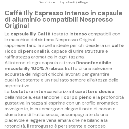
Descrizione
Ingredienti / Allergeni
Caffè Illy Espresso Intenso in capsule
di alluminio compatibili Nespresso
Original
Le
capsule Illy Caffè
tostato
Intenso
compatibili con
le macchine del sistema Nespresso Original
rappresentano la scelta ideale per chi desidera un
caffè
ricco di personalità
, capace di unire struttura e
raffinatezza aromatica in ogni tazzina.
All’interno di ogni capsula si trova l’
inconfondibile
miscela illy 100% Arabica
, frutto di una selezione
accurata dei migliori chicchi, lavorati per garantire
qualità costante e un risultato sempre all’altezza delle
aspettative.
La
tostatura intensa
valorizza il
carattere deciso
della miscela, esaltandone il
corpo pieno
e la profondità
gustativa. In tazza si esprime con un profilo aromatico
avvolgente, in cui emergono eleganti note di cacao e
sfumature di frutta secca, accompagnate da una
piacevole e leggera vena amara che ne bilancia la
rotondità. Il retrogusto è persistente e corposo,