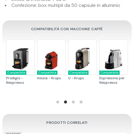
Confezione: box multipli da 50 capsule in alluminio
COMPATIBILITÀ CON MACCHINE CAFFÈ
Compatibile
Compatibile
Compatibile
Compatibile
C
U - Krups
Espressina per
Citiz - Krups
Pixie - Krups
E
Nespresso
PRODOTTI CORRELATI