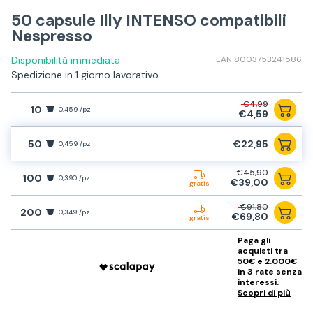
50 capsule Illy INTENSO compatibili
Nespresso
Disponibilità immediata
EAN 8003753241586
Spedizione in 1 giorno lavorativo
€4,99
10
0,459 /pz
€4,59
50
€22,95
0,459 /pz
€45,90
100
0,390 /pz
€39,00
gratis
€91,80
200
0,349 /pz
€69,80
gratis
Paga gli
acquisti tra
50€ e 2.000€
in 3 rate senza
interessi.
Scopri di più