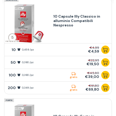
CLASSICO
10 Capsule Illy Classico in
alluminio Compatibili
Nespresso
5
INTENSITÀ
€4,99
10
0,459 /pz
€4,59
€22,95
50
0,390 /pz
€19,50
€45,90
100
0,390 /pz
€39,00
gratis
€91,80
200
0,349 /pz
€69,80
gratis
FORTE