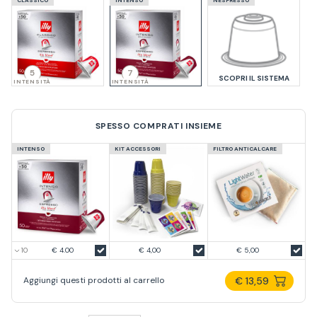
5
7
SCOPRI IL SISTEMA
INTENSITÀ
INTENSITÀ
SPESSO COMPRATI INSIEME
INTENSO
KIT ACCESSORI
FILTRO ANTICALCARE
€ 4.00
€ 4,00
€ 5,00
€ 13,59
Aggiungi questi prodotti al carrello