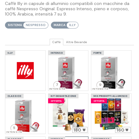
Caffè Illy in capsule di alluminio compatibili con macchine da
caffè Nespresso Original. Espresso Intenso, pieno e corposo,
100% Arabica, intensità 7 su 9.
SISTEMA
NESPRESSO
MARCA
ILLY
Caffè
Altre Bevande
ILLY
INTENSO
FORTE
7
9
INTENSITÀ
INTENSITÀ
CLASSICO
KIT DEGUSTAZIONE
MIX PRODOTTI ALLUMINIO
OFFERTA
OFFERTA
5
180
160
INTENSITÀ
CLASSICO
INTENSO
NESPRESSO