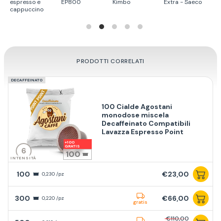
Extra - Saeco
LB850 - Lavazza
Capsy SGL
Maya - Agostan
PRODOTTI CORRELATI
DECAFFEINATO
100 Cialde Agostani
monodose miscela
Decaffeinato Compatibili
Lavazza Espresso Point
6
100
INTENSITÀ
100
€23,00
0,230 /pz
300
€66,00
0,220 /pz
gratis
€110,00