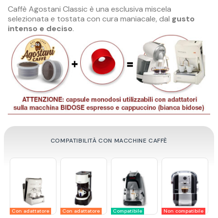
Caffè Agostani Classic è una esclusiva miscela
selezionata e tostata con cura maniacale, dal
gusto
intenso e deciso
.
COMPATIBILITÀ CON MACCHINE CAFFÈ
e
Non compatibile
Non compatibile
Compatibile
Compatibile