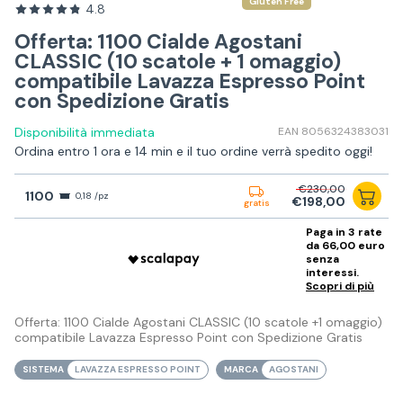
Gluten Free
4.8
Offerta: 1100 Cialde Agostani
CLASSIC (10 scatole + 1 omaggio)
compatibile Lavazza Espresso Point
con Spedizione Gratis
Disponibilità immediata
EAN 8056324383031
Ordina entro 1 ora e 14 min e il tuo ordine verrà spedito oggi!
€230,00
1100
0,18 /pz
€198,00
gratis
Paga in 3 rate
da 66,00 euro
senza
interessi.
Scopri di più
Offerta: 1100 Cialde Agostani CLASSIC (10 scatole +1 omaggio)
compatibile Lavazza Espresso Point con Spedizione Gratis
SISTEMA
LAVAZZA ESPRESSO POINT
MARCA
AGOSTANI