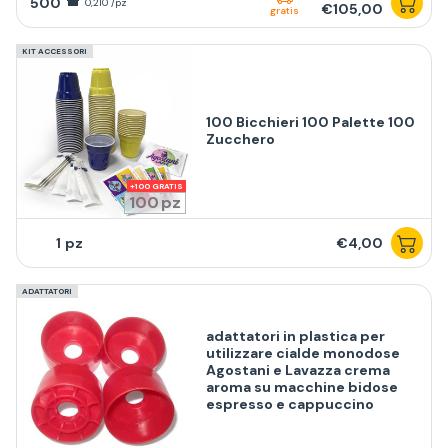
500
0,210 /pz
€105,00
gratis
KIT ACCESSORI
100 Bicchieri 100 Palette 100
Zucchero
100
1
€4,00
ADATTATORI
adattatori in plastica per
utilizzare cialde monodose
Agostani e Lavazza crema
aroma su macchine bidose
espresso e cappuccino