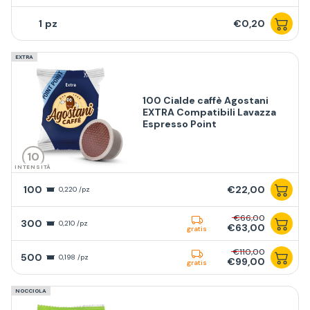
1
€0,20
EXTRA
100 Cialde caffè Agostani
EXTRA Compatibili Lavazza
Espresso Point
10
INTENSITÀ
100
€22,00
0,220 /pz
€66,00
300
0,210 /pz
€63,00
gratis
€110,00
500
0,198 /pz
€99,00
gratis
NOCCIOLA