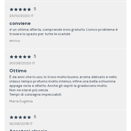
5
25/10/2020 IT
conviene
e' un ottima offerta, comprende invio gratuito. L'unico problema è
trovare lo spazio per tutte le scatole .
enrico
5
30/08/2020 IT
Ottimo
È da anni che lo uso, lo trovo molto buono, aroma delicato e nello
stesso tempo profumo molto intenso, infine una bella schiumina
appaga vista e olfatto. Anche gli ospiti la gradiscono molto.
Non ne starei più senza.
Tempi di consegna impeccabili.
Maria Eugenia
5
16/08/2018 IT