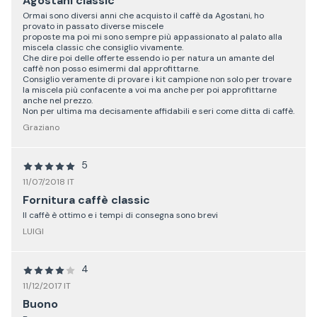
Agostani classic
Ormai sono diversi anni che acquisto il caffè da Agostani, ho
provato in passato diverse miscele
proposte ma poi mi sono sempre più appassionato al palato alla
miscela classic che consiglio vivamente.
Che dire poi delle offerte essendo io per natura un amante del
caffè non posso esimermi dal approfittarne.
Consiglio veramente di provare i kit campione non solo per trovare
la miscela più confacente a voi ma anche per poi approfittarne
anche nel prezzo.
Non per ultima ma decisamente affidabili e seri come ditta di caffè.
Graziano
5
11/07/2018 IT
Fornitura caffè classic
Il caffè è ottimo e i tempi di consegna sono brevi
LUIGI
4
11/12/2017 IT
Buono