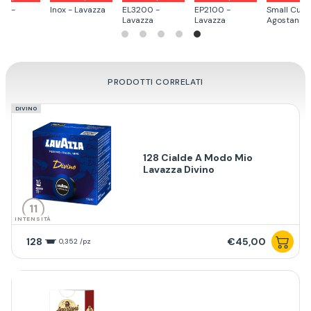
EP2100 -
Small Cup -
Smeg - Lavazza
Idola - Lavazza
Lavazza
Agostani
PRODOTTI CORRELATI
DIVINO
128 Cialde A Modo Mio
Lavazza Divino
11
INTENSITÀ
128
€45,00
0,352 /pz