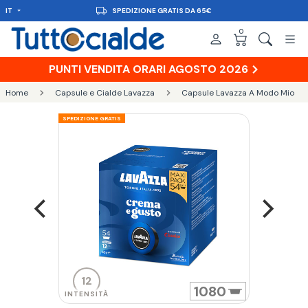
65€
IT
CONSEGNA IN 48H
0
PUNTI VENDITA ORARI AGOSTO 2026
Home
Capsule e Cialde Lavazza
Capsule Lavazza A Modo Mio
SPEDIZIONE GRATIS
12
1080
INTENSITÀ