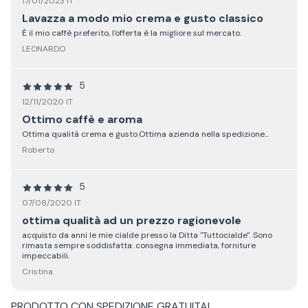
17/01/2023 IT
Lavazza a modo mio crema e gusto classico
È il mio caffè preferito, l'offerta è la migliore sul mercato.
LEONARDO
5
12/11/2020 IT
Ottimo caffè e aroma
Ottima qualità crema e gusto.Ottima azienda nella spedizione...
Roberto
5
07/08/2020 IT
ottima qualità ad un prezzo ragionevole
acquisto da anni le mie cialde presso la Ditta "Tuttocialde". Sono
rimasta sempre soddisfatta: consegna immediata, forniture
impeccabili.
Cristina
PRODOTTO CON
SPEDIZIONE GRATUITA
!