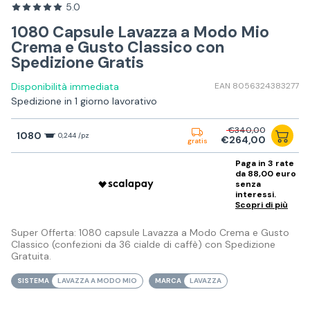
5.0
1080 Capsule Lavazza a Modo Mio
Crema e Gusto Classico con
Spedizione Gratis
Disponibilità immediata
EAN 8056324383277
Spedizione in 1 giorno lavorativo
€340,00
1080
0,244 /pz
€264,00
gratis
Paga in 3 rate
da 88,00 euro
senza
interessi.
Scopri di più
Super Offerta: 1080 capsule Lavazza a Modo Crema e Gusto
Classico (confezioni da 36 cialde di caffè) con Spedizione
Gratuita.
SISTEMA
LAVAZZA A MODO MIO
MARCA
LAVAZZA