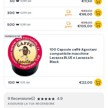
50
€11,50
0,230 /pz
€69,00
300
0,220 /pz
€66,00
gratis
€115,00
500
0,210 /pz
€105,00
gratis
ESPRESSO TOP
100 Capsule caffè Agostani
compatibile macchine
Lavazza BLUE e Lavazza In
Black
100
€22,00
0,22 /pz
9 Recensione(i)
4.9
AGGIUNGI LA TUA RECENSIONE