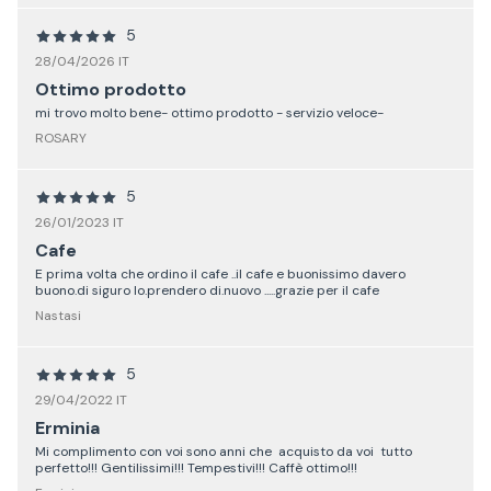
5
28/04/2026 IT
Ottimo prodotto
mi trovo molto bene- ottimo prodotto - servizio veloce-
ROSARY
5
26/01/2023 IT
Cafe
E prima volta che ordino il cafe ..il cafe e buonissimo davero
buono.di siguro lo.prendero di.nuovo .....grazie per il cafe
Nastasi
5
29/04/2022 IT
Erminia
Mi complimento con voi sono anni che acquisto da voi tutto
perfetto!!! Gentilissimi!!! Tempestivi!!! Caffè ottimo!!!