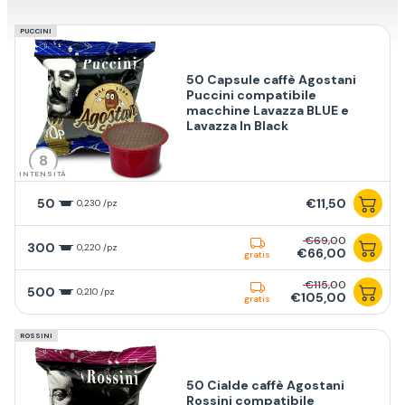
PUCCINI
50 Capsule caffè Agostani
Puccini compatibile
macchine Lavazza BLUE e
Lavazza In Black
8
INTENSITÀ
50
€11,50
0,230 /pz
€69,00
300
0,220 /pz
€66,00
gratis
€115,00
500
0,210 /pz
€105,00
gratis
ROSSINI
50 Cialde caffè Agostani
Rossini compatibile