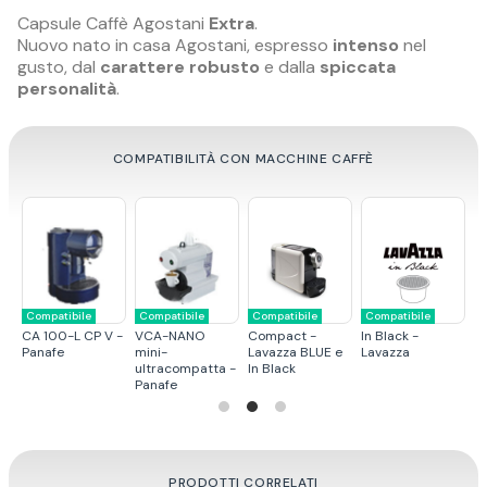
Capsule Caffè Agostani
Extra
.
Nuovo nato in casa Agostani, espresso
intenso
nel
gusto, dal
carattere robusto
e dalla
spiccata
personalità
.
COMPATIBILITÀ CON MACCHINE CAFFÈ
Compatibile
Compatibile
Compatibile
Compatibile
Compat
n Black -
LB800 -
LB850 - Lavazza
LB1000 -
LB300 
avazza
Lavazza
Lavazza
Classy 
PRODOTTI CORRELATI