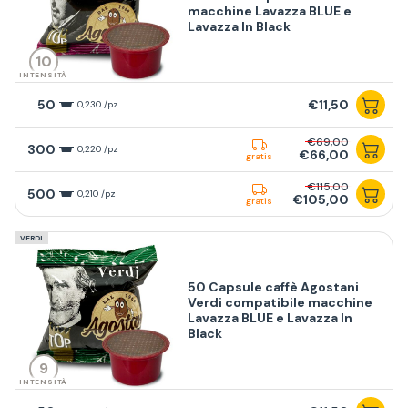
macchine Lavazza BLUE e
Lavazza In Black
10
INTENSITÀ
50
€11,50
0,230 /pz
€69,00
300
0,220 /pz
€66,00
gratis
€115,00
500
0,210 /pz
€105,00
gratis
VERDI
50 Capsule caffè Agostani
Verdi compatibile macchine
Lavazza BLUE e Lavazza In
Black
9
INTENSITÀ