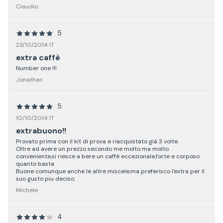
Claudio
5
23/10/2014 IT
extra caffè
Number one !!!
Jonathan
5
10/10/2014 IT
extrabuono!!
Provato prima con il kit di prova e riacquistato già 3 volte.
Oltre ad avere un prezzo secondo me molto ma molto
conveniente,si riesce a bere un caffè eccezionale,forte e corposo
quanto basta .
Buone comunque anche le altre miscele,ma preferisco l'extra per il
suo gusto piu deciso.
Michele
4