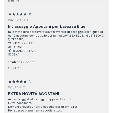
Erminia
5
20/03/2020 IT
kit assaggio Agostani per Lavazza Blue.
mi potete dire per favore dove trovare il kit assaggio dei 4 gusti di
caffè agostani compatibile per la mia LAVAZZA BLUE. I GUSTI SONO:
1) CLASSIC;
2) ESPRESSO TOP;
3) EXTRA;
4) REGAL ARABICA
5) DEKA
saluti da Giuseppe.
GIUSEPPE
5
11/11/2014 IT
EXTRA NOVITÁ AGOSTANI
Arrivato oggi il kit assaggio....appena bevuto!
Extra eccellente.
Domani proverò un'altra capsula del kit e vi dirò!
Per adesso pienamente soddisfatto.....