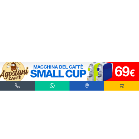
Agostani e Tuttocialde.it sono marchi registrati da Agostani SRL.
*Nespresso® e *Nescafé® *Dolce Gusto® sono marchi registrati di Societè des Produits
Nestlè® SA. Agostani SRL è produttore autonomo non collegato alla Societè des
Produits Nestlè® SA. La compatibilità delle capsule Agostani è funzionale all'utilizzo
con macchine da caffè ad uso domestico Nespresso® - Nescafé® Dolce Gusto®.
*Lavazza®, *A Modo Mio®, *Lavazza A Modo Mio®, *Espresso Point® e *Lavazza
Espresso Point® sono marchi di proprietà di Luigi Lavazza SPA®. Agostani SRL è
produttore autonomo non collegato alla Luigi Lavazza SPA®. La compatibilità delle
capsule Agostani è funzionale all'utilizzo con macchine da caffè ad uso domestico