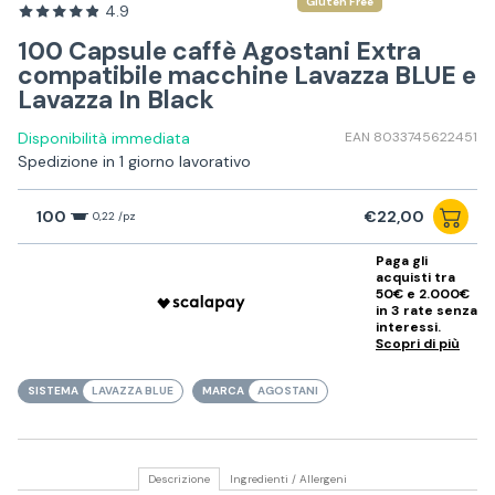
Gluten Free
4.9
100 Capsule caffè Agostani Extra
compatibile macchine Lavazza BLUE e
Lavazza In Black
Disponibilità immediata
EAN 8033745622451
Spedizione in 1 giorno lavorativo
100
€22,00
0,22 /pz
Paga gli
acquisti tra
50€ e 2.000€
in 3 rate senza
interessi.
Scopri di più
SISTEMA
LAVAZZA BLUE
MARCA
AGOSTANI
Descrizione
Ingredienti / Allergeni