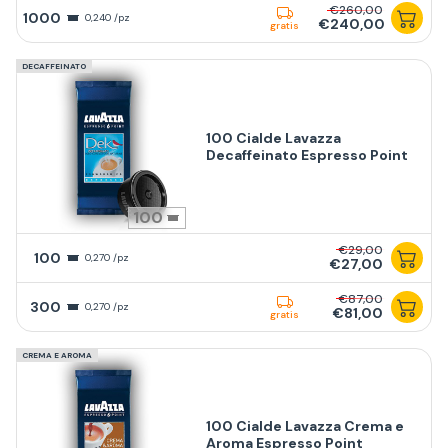
€260,00
1000
0,240 /pz
€240,00
gratis
DECAFFEINATO
100 Cialde Lavazza
Decaffeinato Espresso Point
100
€29,00
100
0,270 /pz
€27,00
€87,00
300
0,270 /pz
€81,00
gratis
CREMA E AROMA
100 Cialde Lavazza Crema e
Aroma Espresso Point