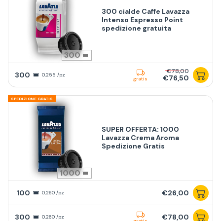
300 cialde Caffe Lavazza
Intenso Espresso Point
spedizione gratuita
300
€78,00
300
0,255 /pz
€76,50
gratis
SPEDIZIONE GRATIS
SUPER OFFERTA: 1000
Lavazza Crema Aroma
Spedizione Gratis
1000
100
€26,00
0,260 /pz
300
€78,00
0,260 /pz
gratis