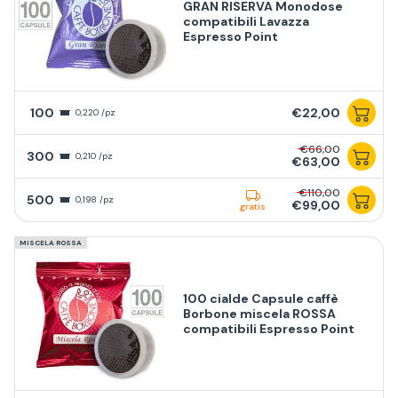
GRAN RISERVA Monodose
compatibili Lavazza
Espresso Point
100
€22,00
0,220 /pz
€66,00
300
0,210 /pz
€63,00
€110,00
500
0,198 /pz
€99,00
gratis
MISCELA ROSSA
100 cialde Capsule caffè
Borbone miscela ROSSA
compatibili Espresso Point