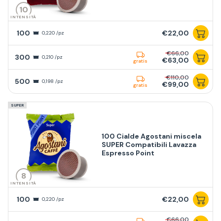
10
INTENSITÀ
100
€22,00
0,220 /pz
€66,00
300
0,210 /pz
€63,00
gratis
€110,00
500
0,198 /pz
€99,00
gratis
SUPER
100 Cialde Agostani miscela
SUPER Compatibili Lavazza
Espresso Point
8
INTENSITÀ
100
€22,00
0,220 /pz
€66,00