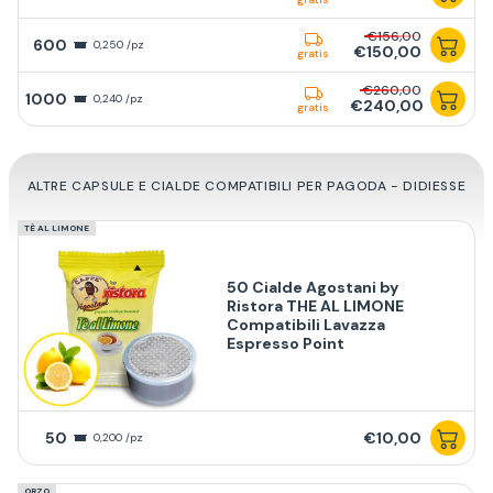
€156,00
600
0,250 /pz
€150,00
gratis
€260,00
1000
0,240 /pz
€240,00
gratis
ALTRE CAPSULE E CIALDE COMPATIBILI PER PAGODA - DIDIESSE
TÈ AL LIMONE
50 Cialde Agostani by
Ristora THE AL LIMONE
Compatibili Lavazza
Espresso Point
50
€10,00
0,200 /pz
ORZO