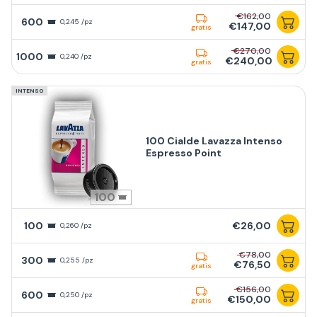
€162,00
600
0,245 /pz
€147,00
gratis
€270,00
1000
0,240 /pz
€240,00
gratis
INTENSO
100 Cialde Lavazza Intenso
Espresso Point
100
100
€26,00
0,260 /pz
€78,00
300
0,255 /pz
€76,50
gratis
€156,00
600
0,250 /pz
€150,00
gratis