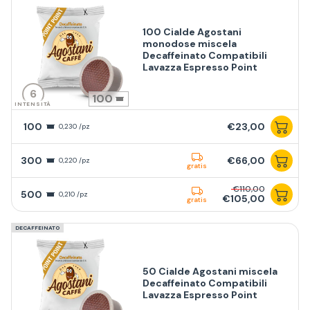
100 Cialde Agostani
monodose miscela
Decaffeinato Compatibili
Lavazza Espresso Point
6
100
INTENSITÀ
100
€23,00
0,230 /pz
300
€66,00
0,220 /pz
gratis
€110,00
500
0,210 /pz
€105,00
gratis
DECAFFEINATO
50 Cialde Agostani miscela
Decaffeinato Compatibili
Lavazza Espresso Point