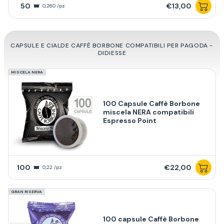
50
€13,00
0,260 /pz
CAPSULE E CIALDE CAFFÈ BORBONE COMPATIBILI PER PAGODA -
DIDIESSE
MISCELA NERA
100 Capsule Caffè Borbone
miscela NERA compatibili
Espresso Point
100
€22,00
0,22 /pz
GRAN RISERVA
100 capsule Caffè Borbone