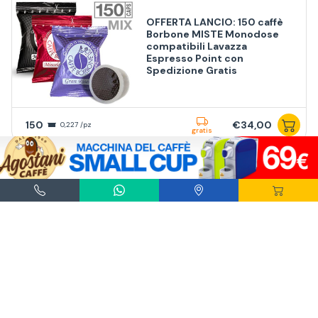
OFFERTA LANCIO: 150 caffè
Borbone MISTE Monodose
compatibili Lavazza
Espresso Point con
Spedizione Gratis
150
€34,00
0,227 /pz
gratis
SPEDIZIONE GRATIS
OFFERTA LANCIO: 200 caffè
Borbone GRAN RISERVA
Monodose compatibili
Lavazza Espresso Point
Spedizione Gratis
200
€42,00
0,21 /pz
gratis