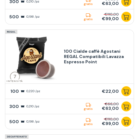
300
0,210 /pz
€63,00
gratis
€110,00
500
0,198 /pz
€99,00
gratis
REGAL
100 Cialde caffè Agostani
REGAL Compatibili Lavazza
Espresso Point
7
INTENSITÀ
100
€22,00
0,220 /pz
€66,00
300
0,210 /pz
€63,00
gratis
€110,00
500
0,198 /pz
€99,00
gratis
DECAFFEINATO