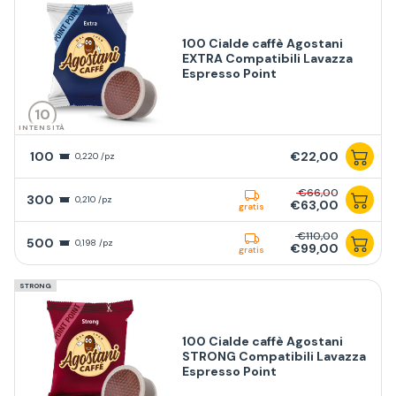
100 Cialde caffè Agostani
EXTRA Compatibili Lavazza
Espresso Point
10
INTENSITÀ
100
€22,00
0,220 /pz
€66,00
300
0,210 /pz
€63,00
gratis
€110,00
500
0,198 /pz
€99,00
gratis
STRONG
100 Cialde caffè Agostani
STRONG Compatibili Lavazza
Espresso Point