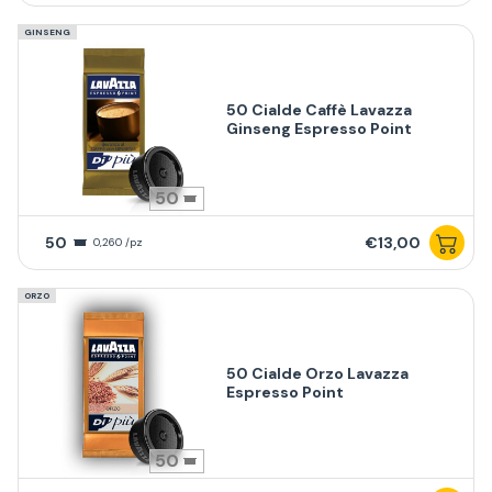
GINSENG
50 Cialde Caffè Lavazza
Ginseng Espresso Point
50
50
€13,00
0,260 /pz
ORZO
50 Cialde Orzo Lavazza
Espresso Point
50