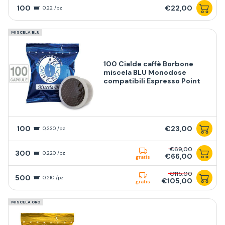
100
€22,00
0,22 /pz
MISCELA BLU
100 Cialde caffè Borbone
miscela BLU Monodose
compatibili Espresso Point
100
€23,00
0,230 /pz
€69,00
300
0,220 /pz
€66,00
gratis
€115,00
500
0,210 /pz
€105,00
gratis
MISCELA ORO