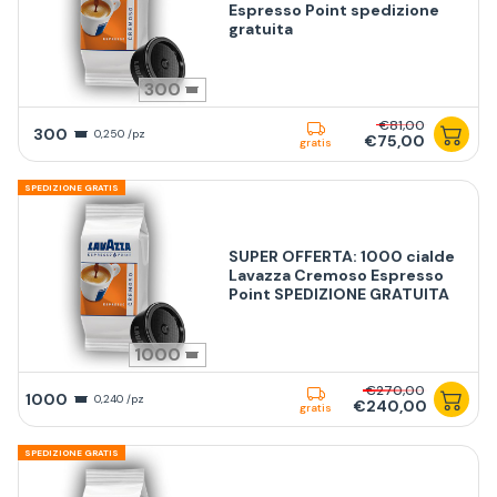
Espresso Point spedizione
gratuita
300
€81,00
300
0,250 /pz
€75,00
gratis
SPEDIZIONE GRATIS
SUPER OFFERTA: 1000 cialde
Lavazza Cremoso Espresso
Point SPEDIZIONE GRATUITA
1000
€270,00
1000
0,240 /pz
€240,00
gratis
SPEDIZIONE GRATIS