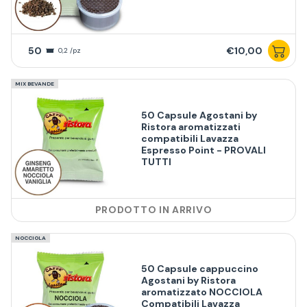
50
€10,00
0,2 /pz
MIX BEVANDE
50 Capsule Agostani by
Ristora aromatizzati
compatibili Lavazza
Espresso Point - PROVALI
TUTTI
PRODOTTO IN ARRIVO
NOCCIOLA
50 Capsule cappuccino
Agostani by Ristora
aromatizzato NOCCIOLA
Compatibili Lavazza