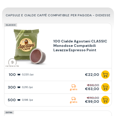
CAPSULE E CIALDE CAFFÈ COMPATIBILE PER PAGODA - DIDIESSE
CLASSIC
100 Cialde Agostani CLASSIC
Monodose Compatibili
Lavazza Espresso Point
9
INTENSITÀ
100
€22,00
0,220 /pz
€66,00
300
0,210 /pz
€63,00
gratis
€110,00
500
0,198 /pz
€99,00
gratis
EXTRA