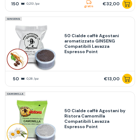
150
€32,00
0,213 /pz
gratis
GINSENG
50 Cialde caffè Agostani
aromatizzato GINSENG
Compatibili Lavazza
Espresso Point
50
€13,00
0,26 /pz
CAMOMILLA
50 Cialde caffè Agostani by
Ristora Camomilla
Compatibili Lavazza
Espresso Point