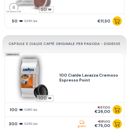
6
50
INTENSITÀ
50
€11,50
0,230 /pz
CAPSULE E CIALDE CAFFÈ ORIGINALE PER PAGODA - DIDIESSE
CREMOSO
100 Cialde Lavazza Cremoso
Espresso Point
100
€27,00
100
0,260 /pz
€26,00
€81,00
300
0,250 /pz
€75,00
gratis