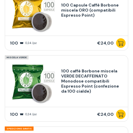
100 Capsule Caffè Borbone
miscela ORO (compatibili
Espresso Point)
100
€24,00
0,24 /pz
MISCELA VERDE
100 caffè Borbone miscela
VERDE DECAFFEINATO
Monodose compatibili
Espresso Point (confezione
da 100 cialde)
100
€24,00
0,24 /pz
SPEDIZIONE GRATIS