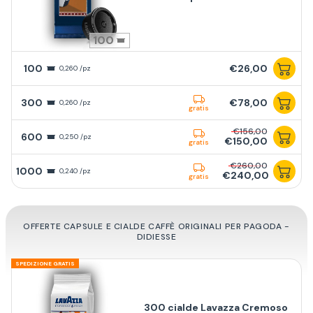
100
100
€26,00
0,260 /pz
300
€78,00
0,260 /pz
gratis
€156,00
600
0,250 /pz
€150,00
gratis
€260,00
1000
0,240 /pz
€240,00
gratis
OFFERTE CAPSULE E CIALDE CAFFÈ ORIGINALI PER PAGODA -
DIDIESSE
SPEDIZIONE GRATIS
300 cialde Lavazza Cremoso