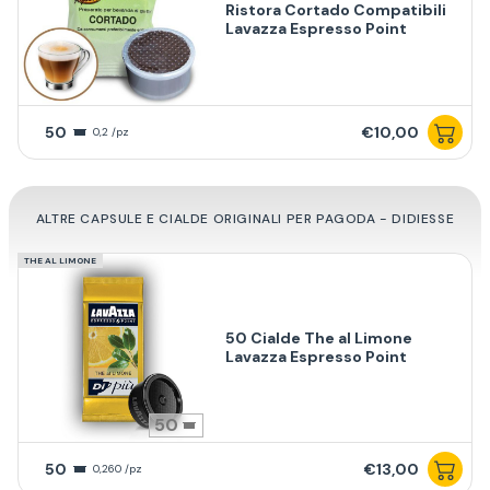
Ristora Cortado Compatibili
Lavazza Espresso Point
50
€10,00
0,2 /pz
ALTRE CAPSULE E CIALDE ORIGINALI PER PAGODA - DIDIESSE
THE AL LIMONE
50 Cialde The al Limone
Lavazza Espresso Point
50
50
€13,00
0,260 /pz