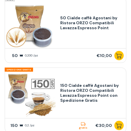
50 Cialde caffè Agostani by
Ristora ORZO Compatibili
Lavazza Espresso Point
50
€10,00
0,200 /pz
SPEDIZIONE GRATIS
150 Cialde caffè Agostani by
Ristora ORZO Compatibili
Lavazza Espresso Point con
Spedizione Gratis
150
€30,00
0,2 /pz
gratis