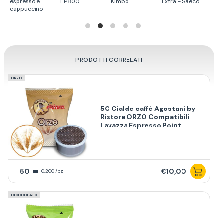
espresso e
EP800
Kimbo
Extra - Saeco
L
cappuccino
PRODOTTI CORRELATI
ORZO
50 Cialde caffè Agostani by
Ristora ORZO Compatibili
Lavazza Espresso Point
50
€10,00
0,200 /pz
CIOCCOLATO