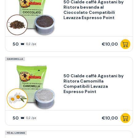
50 Cialde caffè Agostani by
Ristora bevanda al
Cioccolato Compatibili
Lavazza Espresso Point
50
€10,00
0,2 /pz
CAMOMILLA
50 Cialde caffè Agostani by
Ristora Camomilla
Compatibili Lavazza
Espresso Point
50
€10,00
0,2 /pz
TÈ AL LIMONE