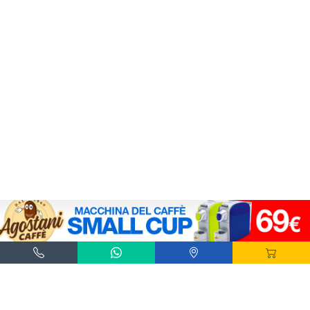
Agostani e Tuttocialde.it sono marchi registrati da Agostani SRL.