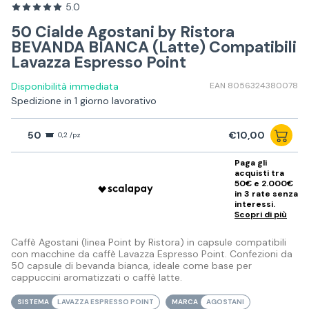
5.0
50 Cialde Agostani by Ristora
BEVANDA BIANCA (Latte) Compatibili
Lavazza Espresso Point
Disponibilità immediata
EAN 8056324380078
Spedizione in 1 giorno lavorativo
50
€10,00
0,2 /pz
Paga gli
acquisti tra
50€ e 2.000€
in 3 rate senza
interessi.
Scopri di più
Caffè Agostani (linea Point by Ristora) in capsule compatibili
con macchine da caffè Lavazza Espresso Point. Confezioni da
50 capsule di bevanda bianca, ideale come base per
cappuccini aromatizzati o caffè latte.
SISTEMA
LAVAZZA ESPRESSO POINT
MARCA
AGOSTANI