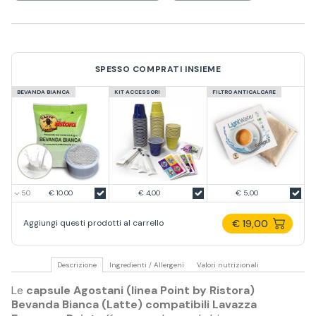
SPESSO COMPRATI INSIEME
BEVANDA BIANCA
KIT ACCESSORI
FILTRO ANTICALCARE
€ 10.00
€ 4,00
€ 5,00
€ 19,00
Aggiungi questi prodotti al carrello
Descrizione
Ingredienti / Allergeni
Valori nutrizionali
Le
capsule Agostani (linea Point by Ristora)
Bevanda Bianca (Latte) compatibili Lavazza