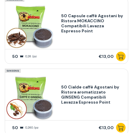
50 Capsule caffè Agostani by
Ristora MOKACCINO
Compatibili Lavazza
Espresso Point
50
€13,00
0,26 /pz
GINSENG
50 Cialde caffè Agostani by
Ristora aromatizzato
GINSENG Compatibili
Lavazza Espresso Point
50
€13,00
0,260 /pz