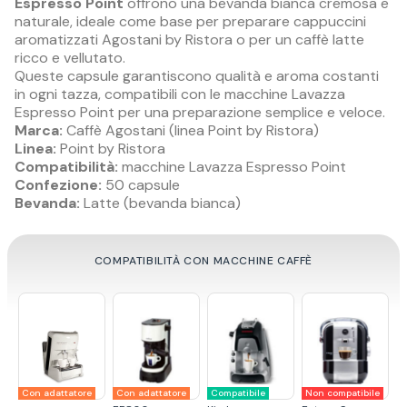
Espresso Point
offrono una bevanda bianca cremosa e
naturale, ideale come base per preparare cappuccini
aromatizzati Agostani by Ristora o per un caffè latte
ricco e vellutato.
Queste capsule garantiscono qualità e aroma costanti
in ogni tazza, compatibili con le macchine Lavazza
Espresso Point per una preparazione semplice e veloce.
Marca:
Caffè Agostani (linea Point by Ristora)
Linea:
Point by Ristora
Compatibilità:
macchine Lavazza Espresso Point
Confezione:
50 capsule
Bevanda:
Latte (bevanda bianca)
COMPATIBILITÀ CON MACCHINE CAFFÈ
Con adattatore
Con adattatore
Compatibile
Non compatibile
N