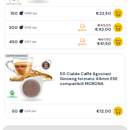
INTENSITÀ
150
€22,50
0,150 /pz
€45,00
300
0,143 /pz
€43,00
gratis
€67,50
450
0,137 /pz
€61,50
gratis
CAFFÈ GINSENG
50 Cialde Caffè Agostani
Ginseng formato 44mm ESE
compatibili MOKONA
50
€12,00
0,24 /pz