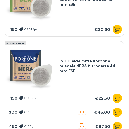
mm ESE
150
€30,60
0,204 /pz
MISCELA NERA
150 Cialde caffè Borbone
miscela NERA filtrocarta 44
mm ESE
150
€22,50
0,150 /pz
300
€45,00
0,150 /pz
gratis
450
€67,50
0,150 /pz
gratis