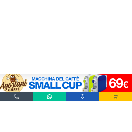
Agostani e Tuttocialde.it sono marchi registrati da Agostani SRL.
*Nespresso® e *Nescafé® *Dolce Gusto® sono marchi registrati di Societè des Produits
Nestlè® SA. Agostani SRL è produttore autonomo non collegato alla Societè des
Produits Nestlè® SA. La compatibilità delle capsule Agostani è funzionale all'utilizzo
con macchine da caffè ad uso domestico Nespresso® - Nescafé® Dolce Gusto®.