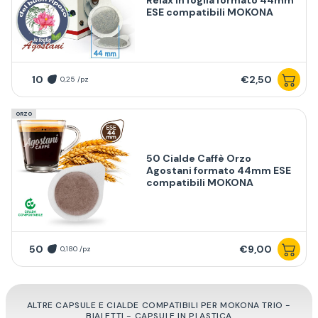
Relax in foglia formato 44mm
ESE compatibili MOKONA
10
€2,50
0,25 /pz
ORZO
50 Cialde Caffè Orzo
Agostani formato 44mm ESE
compatibili MOKONA
50
€9,00
0,180 /pz
ALTRE CAPSULE E CIALDE COMPATIBILI PER MOKONA TRIO -
BIALETTI - CAPSULE IN PLASTICA