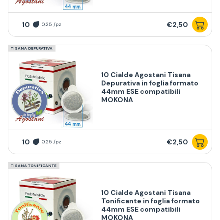
10
€2,50
0,25 /pz
TISANA DEPURATIVA
10 Cialde Agostani Tisana
Depurativa in foglia formato
44mm ESE compatibili
MOKONA
10
€2,50
0,25 /pz
TISANA TONIFICANTE
10 Cialde Agostani Tisana
Tonificante in foglia formato
44mm ESE compatibili
MOKONA