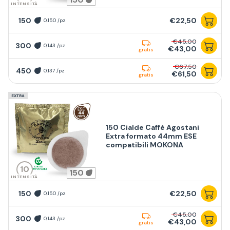
INTENSITÀ
150
€22,50
0,150 /pz
€45,00
300
0,143 /pz
€43,00
gratis
€67,50
450
0,137 /pz
€61,50
gratis
EXTRA
150 Cialde Caffè Agostani
Extra formato 44mm ESE
compatibili MOKONA
10
150
INTENSITÀ
150
€22,50
0,150 /pz
€45,00
300
0,143 /pz
€43,00
gratis