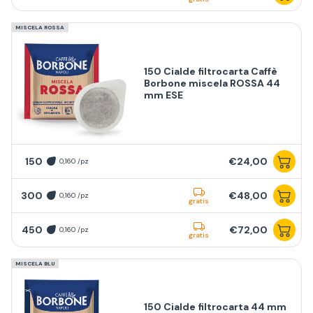
MISCELA ROSSA
150 Cialde filtrocarta Caffè
Borbone miscela ROSSA 44
mm ESE
150
€24,00
0,160 /pz
300
€48,00
0,160 /pz
gratis
450
€72,00
0,160 /pz
gratis
MISCELA BLU
150 Cialde filtrocarta 44 mm