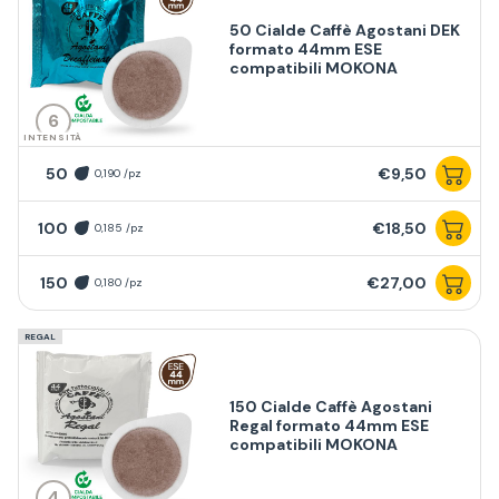
50 Cialde Caffè Agostani DEK
formato 44mm ESE
compatibili MOKONA
6
INTENSITÀ
50
€9,50
0,190 /pz
100
€18,50
0,185 /pz
150
€27,00
0,180 /pz
REGAL
150 Cialde Caffè Agostani
Regal formato 44mm ESE
compatibili MOKONA
4