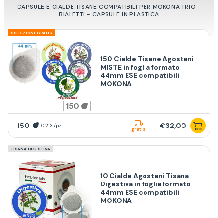
CAPSULE E CIALDE TISANE COMPATIBILI PER MOKONA TRIO -
BIALETTI - CAPSULE IN PLASTICA
SPEDIZIONE GRATIS
150 Cialde Tisane Agostani
MISTE in foglia formato
44mm ESE compatibili
MOKONA
150
150
€32,00
0,213 /pz
gratis
TISANA DIGESTIVA
10 Cialde Agostani Tisana
Digestiva in foglia formato
44mm ESE compatibili
MOKONA