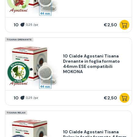
10
€2,50
0,25 /pz
TISANA DRENANTE
10 Cialde Agostani Tisana
Drenante in foglia formato
44mm ESE compatibili
MOKONA
10
€2,50
0,25 /pz
TISANA RELAX
10 Cialde Agostani Tisana