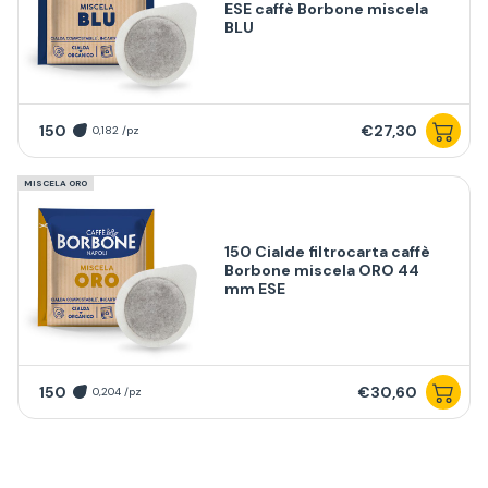
ESE caffè Borbone miscela
BLU
150
€27,30
0,182 /pz
MISCELA ORO
150 Cialde filtrocarta caffè
Borbone miscela ORO 44
mm ESE
150
€30,60
0,204 /pz