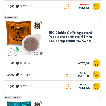
€67,50
450
0,137 /pz
€61,50
gratis
PRESIDENT
150 Cialde Caffè Agostani
President formato 44mm
ESE compatibili MOKONA
6
150
INTENSITÀ
150
€22,50
0,150 /pz
€45,00
300
0,143 /pz
€43,00
gratis
€67,50
450
0,137 /pz
€61,50
gratis
DECAFFEINATO