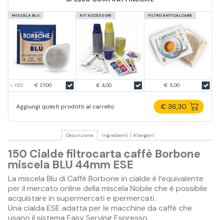
MISCELA BLU
KIT ACCESSORI
FILTRO ANTICALCARE
€ 27.00
€ 4,00
€ 5,00
€ 36,30
Aggiungi questi prodotti al carrello
Descrizione
Ingredienti / Allergeni
150 Cialde filtrocarta caffè Borbone
miscela BLU 44mm ESE
La miscela Blu di Caffè Borbone in cialde è l’equivalente
per il mercato online della miscela Nobile che è possibile
acquistare in supermercati e ipermercati.
Una cialda ESE adatta per le macchine da caffè che
usano il sistema Easy Serving Espresso.