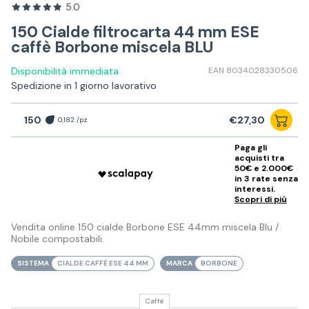
5.0
150 Cialde filtrocarta 44 mm ESE
caffè Borbone miscela BLU
Disponibilità immediata
EAN 8034028330506
Spedizione in 1 giorno lavorativo
150
€27,30
0,182 /pz
Paga gli
acquisti tra
50€ e 2.000€
in 3 rate senza
interessi.
Scopri di più
Vendita online 150 cialde Borbone ESE 44mm miscela Blu /
Nobile compostabili.
SISTEMA
CIALDE CAFFÈ ESE 44 MM
MARCA
BORBONE
Caffè