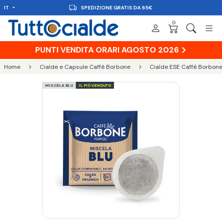
SPEDIZIONE GRATIS DA 65€
IT
0
PUNTI VENDITA ORARI AGOSTO 2026
Home
Cialde e Capsule Caffè Borbone
Cialde ESE Caffè Borbo
MISCELA BLU
IL PIÙ VENDUTO