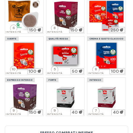
6
8
150
150
250
INTENSITÀ
INTENSITÀ
SUERTE
QUALITÀ ROSSA
CREMA E GUSTO CLASSICO
10
5
8
100
50
100
INTENSITÀ
INTENSITÀ
INTENSITÀ
ESPRESSO INTENSO
FORTE
INTENSO
9
9
7
150
40
40
INTENSITÀ
INTENSITÀ
INTENSITÀ
SPESSO COMPRATI INSIEME