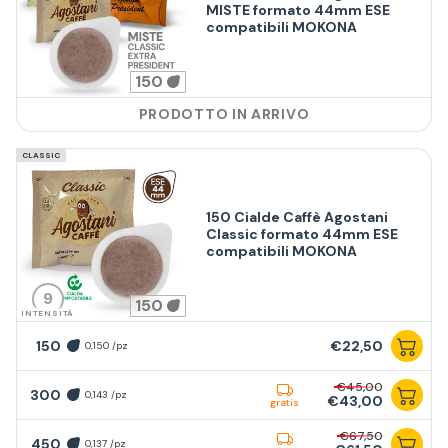
MISTE formato 44mm ESE
compatibili MOKONA
150
PRODOTTO IN ARRIVO
CLASSIC
150 Cialde Caffè Agostani
Classic formato 44mm ESE
compatibili MOKONA
9
150
INTENSITÀ
150
€22,50
0,150 /pz
€45,00
300
0,143 /pz
€43,00
gratis
€67,50
450
0,137 /pz