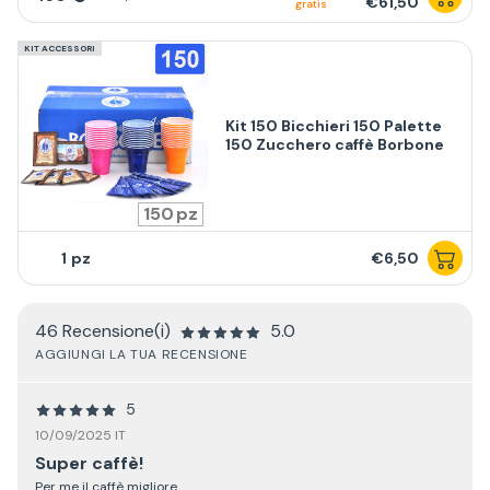
€61,50
gratis
KIT ACCESSORI
Kit 150 Bicchieri 150 Palette
150 Zucchero caffè Borbone
150
1
€6,50
46 Recensione(i)
5.0
AGGIUNGI LA TUA RECENSIONE
5
10/09/2025 IT
Super caffè!
Per me il caffè migliore