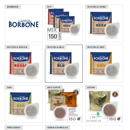
BORBONE
KIT
MISCELA NERA
MISCELA ROSSA
MISCELA BLU
MISCELA ORO
DEK
MIX CAFFÈ
EXTRA
10
150
150
INTENSITÀ
PRESIDENT
GRAN ESPRESSO