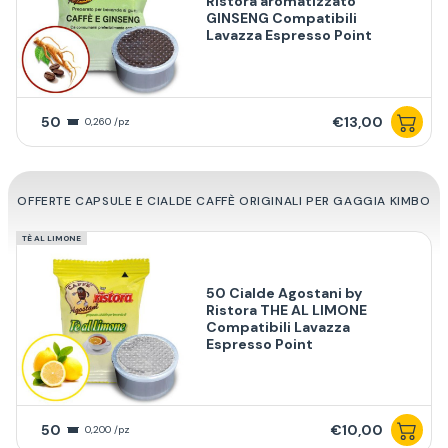
Ristora aromatizzato
GINSENG Compatibili
Lavazza Espresso Point
50
€13,00
0,260 /pz
OFFERTE CAPSULE E CIALDE CAFFÈ ORIGINALI PER GAGGIA KIMBO
TÈ AL LIMONE
50 Cialde Agostani by
Ristora THE AL LIMONE
Compatibili Lavazza
Espresso Point
50
€10,00
0,200 /pz