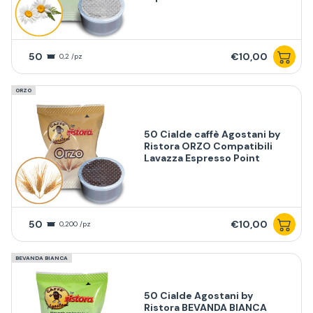
50
€10,00
0,2 /pz
ORZO
50 Cialde caffè Agostani by
Ristora ORZO Compatibili
Lavazza Espresso Point
50
€10,00
0,200 /pz
BEVANDA BIANCA
50 Cialde Agostani by
Ristora BEVANDA BIANCA