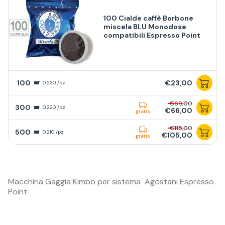
100 Cialde caffè Borbone
miscela BLU Monodose
compatibili Espresso Point
100
€23,00
0,230 /pz
€69,00
300
0,220 /pz
€66,00
gratis
€115,00
500
0,210 /pz
€105,00
gratis
Macchina Gaggia Kimbo per sistema Agostani Espresso
Point