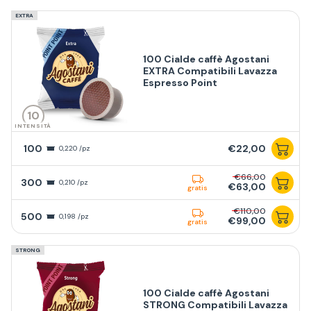
EXTRA
100 Cialde caffè Agostani
EXTRA Compatibili Lavazza
Espresso Point
10
INTENSITÀ
100
€22,00
0,220 /pz
€66,00
300
0,210 /pz
€63,00
gratis
€110,00
500
0,198 /pz
€99,00
gratis
STRONG
100 Cialde caffè Agostani
STRONG Compatibili Lavazza