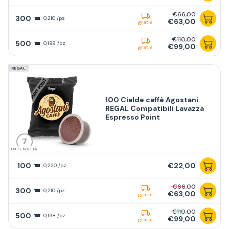
€66,00
300
0,210 /pz
€63,00
gratis
€110,00
500
0,198 /pz
€99,00
gratis
REGAL
100 Cialde caffè Agostani
REGAL Compatibili Lavazza
Espresso Point
7
INTENSITÀ
100
€22,00
0,220 /pz
€66,00
300
0,210 /pz
€63,00
gratis
€110,00
500
0,198 /pz
€99,00
gratis