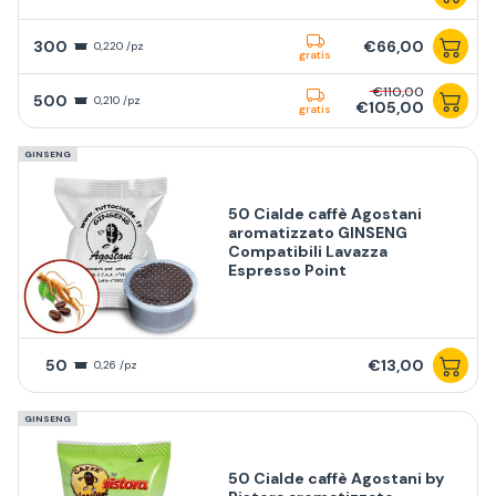
300
€66,00
0,220 /pz
gratis
€110,00
500
0,210 /pz
€105,00
gratis
GINSENG
50 Cialde caffè Agostani
aromatizzato GINSENG
Compatibili Lavazza
Espresso Point
50
€13,00
0,26 /pz
GINSENG
50 Cialde caffè Agostani by