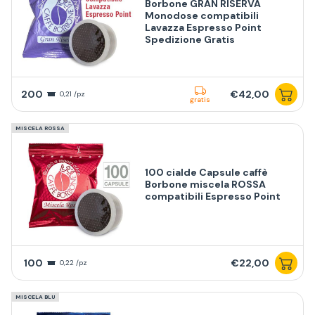
Borbone GRAN RISERVA
Monodose compatibili
Lavazza Espresso Point
Spedizione Gratis
200
€42,00
0,21 /pz
gratis
MISCELA ROSSA
100 cialde Capsule caffè
Borbone miscela ROSSA
compatibili Espresso Point
100
€22,00
0,22 /pz
MISCELA BLU