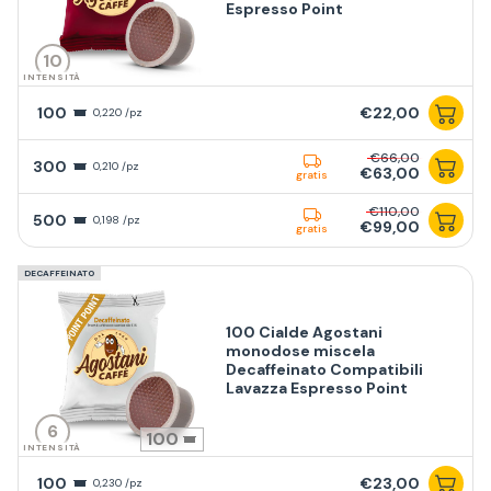
Espresso Point
10
INTENSITÀ
100
€22,00
0,220 /pz
€66,00
300
0,210 /pz
€63,00
gratis
€110,00
500
0,198 /pz
€99,00
gratis
DECAFFEINATO
100 Cialde Agostani
monodose miscela
Decaffeinato Compatibili
Lavazza Espresso Point
6
100
INTENSITÀ
100
€23,00
0,230 /pz