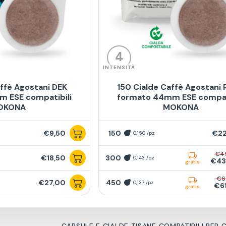
4
INTENSITÀ
ffè Agostani DEK
150 Cialde Caffè Agostani 
 ESE compatibili
formato 44mm ESE compat
OKONA
MOKONA
€9,50
150
€22
0,150 /pz
€4
€18,50
300
0,143 /pz
€43
gratis
€6
€27,00
450
0,137 /pz
€6
gratis
CAPSULE E CIALDE TISANE COMPATIBILI PER 