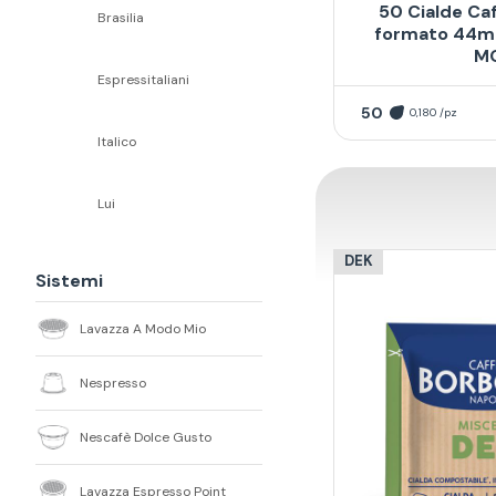
50 Cialde Ca
Brasilia
formato 44mm
M
Espressitaliani
50
0,180 /pz
Italico
Lui
DEK
Sistemi
Lavazza A Modo Mio
Nespresso
Nescafè Dolce Gusto
Lavazza Espresso Point