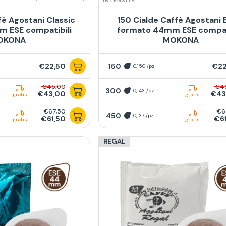
INTENSITÀ
fè Agostani Classic
150 Cialde Caffè Agostani 
 ESE compatibili
formato 44mm ESE compat
OKONA
MOKONA
€22,50
150
€22
0,150 /pz
€45,00
€4
300
0,143 /pz
€43,00
€43
gratis
gratis
€67,50
€6
450
0,137 /pz
€61,50
€6
gratis
gratis
REGAL