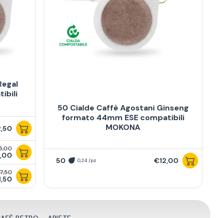
Regal
ibili
50 Cialde Caffè Agostani Ginseng
formato 44mm ESE compatibili
MOKONA
,50
5,00
,00
50
€12,00
0,24 /pz
7,50
1,50
CAFÈ RETRO - ARIETE