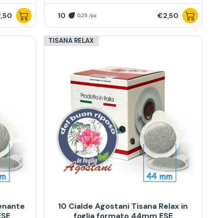
,50
10
€2,50
0,25 /pz
TISANA RELAX
renante
10 Cialde Agostani Tisana Relax in
ESE
foglia formato 44mm ESE