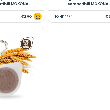
tibili MOKONA
compatibili MOKONA
€2,50
10
€2
0,25 /pz