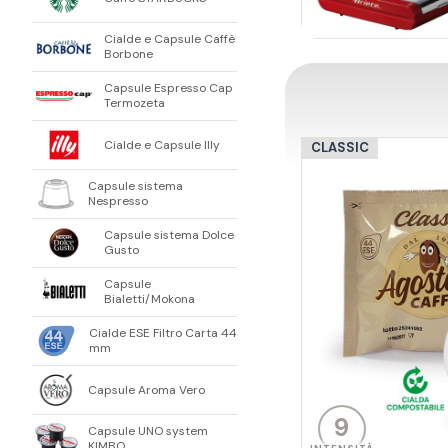
Cialde e Capsule Caffè
Borbone
Capsule Espresso Cap
Termozeta
Cialde e Capsule Illy
CLASSIC
Capsule sistema
Nespresso
Capsule sistema Dolce
Gusto
Capsule
Bialetti/Mokona
Cialde ESE Filtro Carta 44
mm
Capsule Aroma Vero
9
Capsule UNO system
KIMBO