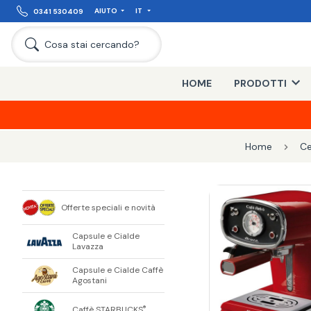
AIUTO
IT
0341 530409
Cosa stai cercando?
HOME
PRODOTTI
Home
Ce
Offerte speciali e novità
Capsule e Cialde
Lavazza
Capsule e Cialde Caffè
Agostani
Caffè STARBUCKS
®