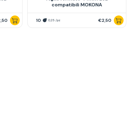
compatibili MOKONA
,50
10
€2,50
0,25 /pz