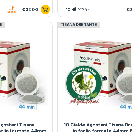
€32,00
10
€2
0,25 /pz
gratis
E
TISANA DRENANTE
Agostani Tisana
10 Cialde Agostani Tisana D
foglia formato 44mm
in foglia formato 44mm 