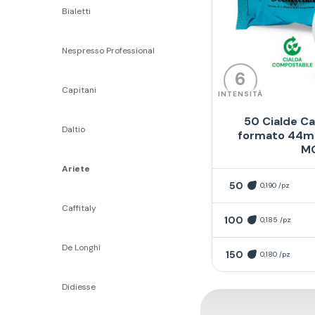
Bialetti
Nespresso Professional
6
Capitani
INTENSITÀ
50 Cialde Ca
Daltio
formato 44mm
M
Ariete
50
0,190 /pz
Caffitaly
100
0,185 /pz
De Longhi
150
0,180 /pz
Didiesse