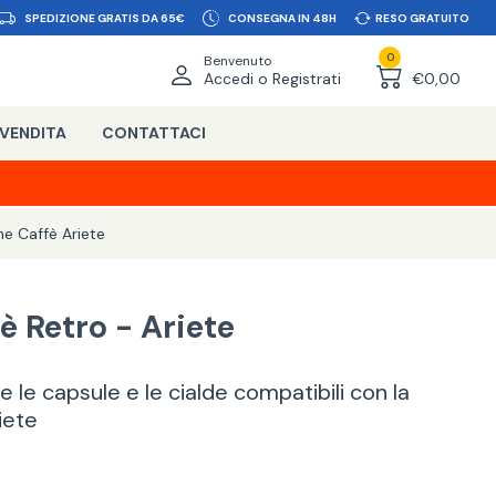
SPEDIZIONE GRATIS DA 65€
CONSEGNA IN 48H
RESO GRATUITO
0
Benvenuto
Accedi o Registrati
€0,00
 VENDITA
CONTATTACI
e Caffè Ariete
 Retro - Ariete
 le capsule e le cialde compatibili con la
iete