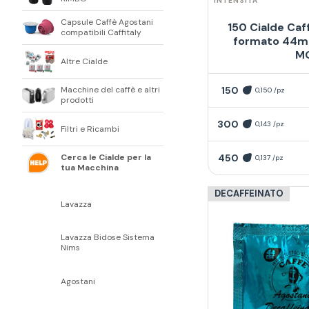
INTENSITÀ
Capsule Caffè Agostani
150 Cialde Caf
compatibili Caffitaly
formato 44mm
M
Altre Cialde
150
Macchine del caffè e altri
0,150 /pz
prodotti
300
0,143 /pz
Filtri e Ricambi
450
Cerca le Cialde per la
0,137 /pz
tua Macchina
DECAFFEINATO
Lavazza
Lavazza Bidose Sistema
Nims
Agostani