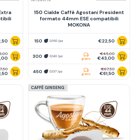
INTENSITÀ
Extra
150 Cialde Caffè Agostani President
ibili
formato 44mm ESE compatibili
MOKONA
,50
150
€22,50
0,150 /pz
5,00
€45,00
300
0,143 /pz
,00
€43,00
gratis
7,50
€67,50
450
0,137 /pz
1,50
€61,50
gratis
CAFFÈ GINSENG