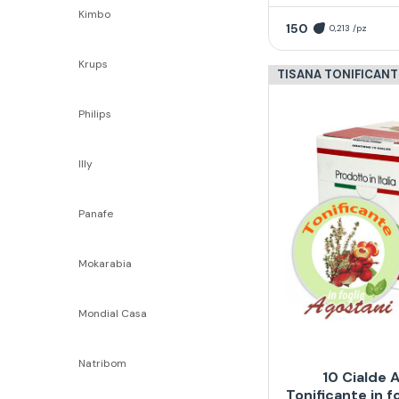
Kimbo
150
0,213 /pz
Krups
TISANA TONIFICANT
Philips
Illy
Panafe
Mokarabia
Mondial Casa
Natribom
10 Cialde 
Tonificante in 