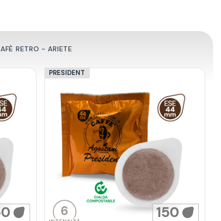
CAFÈ RETRO - ARIETE
PRESIDENT
6
50
150