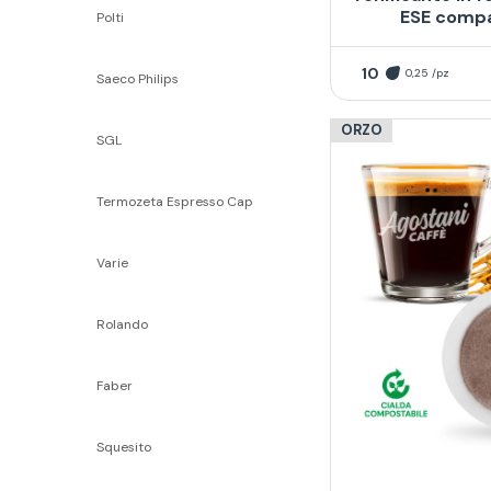
ESE compa
Polti
10
0,25 /pz
Saeco Philips
ORZO
SGL
Termozeta Espresso Cap
Varie
Rolando
Faber
Squesito