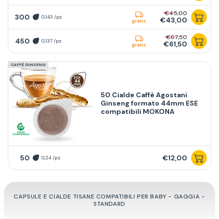
€45,00
300
0,143 /pz
€43,00
gratis
€67,50
450
0,137 /pz
€61,50
gratis
CAFFÈ GINSENG
50 Cialde Caffè Agostani
Ginseng formato 44mm ESE
compatibili MOKONA
50
€12,00
0,24 /pz
CAPSULE E CIALDE TISANE COMPATIBILI PER BABY - GAGGIA -
STANDARD