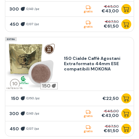
€45,00
300
0,143 /pz
€43,00
gratis
€67,50
450
0,137 /pz
€61,50
gratis
EXTRA
150 Cialde Caffè Agostani
Extra formato 44mm ESE
compatibili MOKONA
10
150
INTENSITÀ
150
€22,50
0,150 /pz
€45,00
300
0,143 /pz
€43,00
gratis
€67,50
450
0,137 /pz
€61,50
gratis