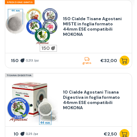
SPEDIZIONE GRATIS
150 Cialde Tisane Agostani
MISTE in foglia formato
44mm ESE compatibili
MOKONA
150
150
€32,00
0,213 /pz
gratis
TISANA DIGESTIVA
10 Cialde Agostani Tisana
Digestiva in foglia formato
44mm ESE compatibili
MOKONA
10
€2,50
0,25 /pz