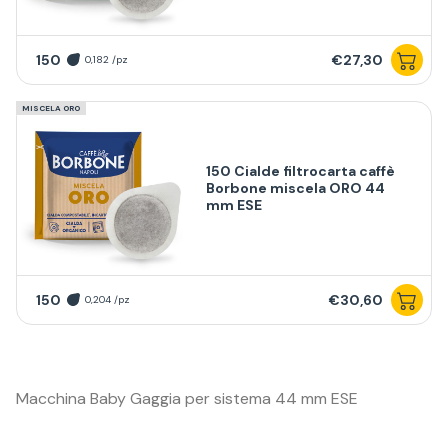
150
€27,30
0,182 /pz
MISCELA ORO
150 Cialde filtrocarta caffè
Borbone miscela ORO 44
mm ESE
150
€30,60
0,204 /pz
Macchina Baby Gaggia per sistema 44 mm ESE