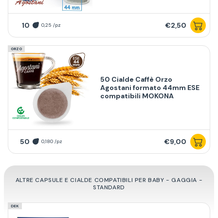
10
€2,50
0,25 /pz
ORZO
50 Cialde Caffè Orzo
Agostani formato 44mm ESE
compatibili MOKONA
50
€9,00
0,180 /pz
ALTRE CAPSULE E CIALDE COMPATIBILI PER BABY - GAGGIA -
STANDARD
DEK