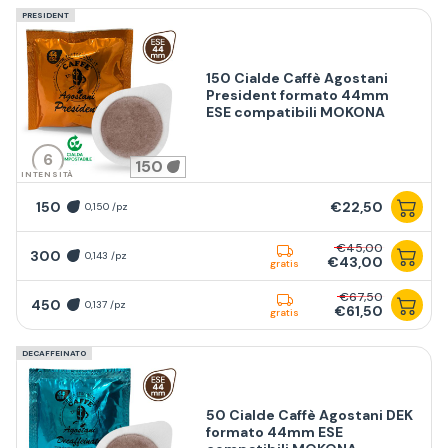
PRESIDENT
150 Cialde Caffè Agostani
President formato 44mm
ESE compatibili MOKONA
6
150
INTENSITÀ
150
€22,50
0,150 /pz
€45,00
300
0,143 /pz
€43,00
gratis
€67,50
450
0,137 /pz
€61,50
gratis
DECAFFEINATO
50 Cialde Caffè Agostani DEK
formato 44mm ESE