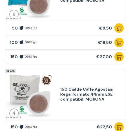
compatibili MOKONA
6
INTENSITÀ
50
€9,50
0,190 /pz
100
€18,50
0,185 /pz
150
€27,00
0,180 /pz
REGAL
150 Cialde Caffè Agostani
Regal formato 44mm ESE
compatibili MOKONA
4
INTENSITÀ
150
€22,50
0,150 /pz