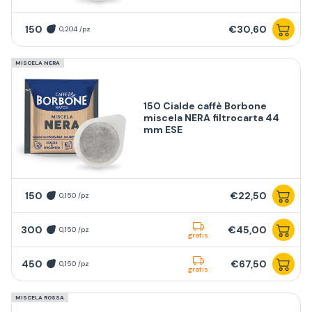
150
€30,60
0,204 /pz
MISCELA NERA
150 Cialde caffè Borbone
miscela NERA filtrocarta 44
mm ESE
150
€22,50
0,150 /pz
300
€45,00
0,150 /pz
gratis
450
€67,50
0,150 /pz
gratis
MISCELA ROSSA