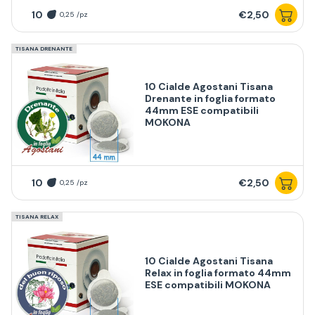
10
€2,50
0,25 /pz
TISANA DRENANTE
10 Cialde Agostani Tisana
Drenante in foglia formato
44mm ESE compatibili
MOKONA
10
€2,50
0,25 /pz
TISANA RELAX
10 Cialde Agostani Tisana
Relax in foglia formato 44mm
ESE compatibili MOKONA