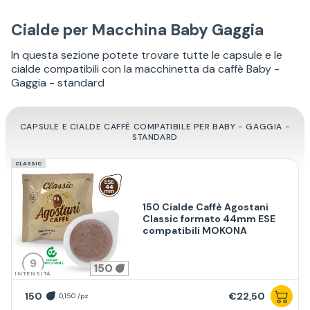
Cialde per Macchina Baby Gaggia
In questa sezione potete trovare tutte le capsule e le
cialde compatibili con la macchinetta da caffè Baby -
Gaggia - standard
CAPSULE E CIALDE CAFFÈ COMPATIBILE PER BABY - GAGGIA -
STANDARD
CLASSIC
150 Cialde Caffè Agostani
Classic formato 44mm ESE
compatibili MOKONA
9
150
INTENSITÀ
150
€22,50
0,150 /pz