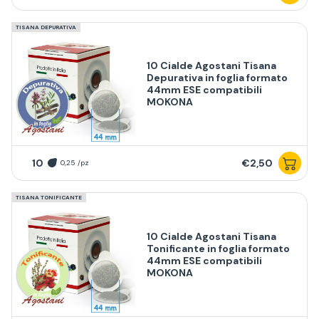
TISANA DEPURATIVA
10 Cialde Agostani Tisana
Depurativa in foglia formato
44mm ESE compatibili
MOKONA
10
€2,50
0,25 /pz
TISANA TONIFICANTE
10 Cialde Agostani Tisana
Tonificante in foglia formato
44mm ESE compatibili
MOKONA