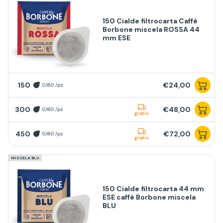
150 Cialde filtrocarta Caffè
Borbone miscela ROSSA 44
mm ESE
150
€24,00
0,160 /pz
300
€48,00
0,160 /pz
gratis
450
€72,00
0,160 /pz
gratis
MISCELA BLU
150 Cialde filtrocarta 44 mm
ESE caffè Borbone miscela
BLU