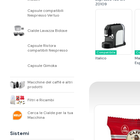
Z0109
Capsule compatibili
Nespresso Vertuo
Cialde Lavazza Bidose
Capsule Ristora
compatibili Nespresso
Compatibile
Co
Italico
Ma
Esp
Capsule Gimoka
Macchine del caffè e altri
prodotti
Filtri e Ricambi
Cerca le Cialde per la tua
Macchina
Sistemi