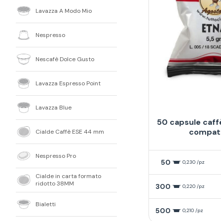
Lavazza A Modo Mio
Nespresso
Nescafè Dolce Gusto
Lavazza Espresso Point
Lavazza Blue
50 capsule caff
compatib
Cialde Caffè ESE 44 mm
Nespresso Pro
50
0,230 /pz
Cialde in carta formato
ridotto 38MM
300
0,220 /pz
Bialetti
500
0,210 /pz