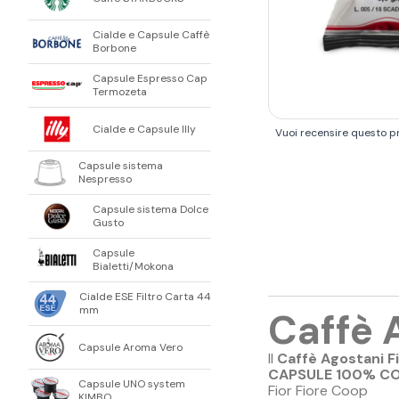
Cialde e Capsule Caffè
Borbone
Capsule Espresso Cap
Termozeta
Cialde e Capsule Illy
Vuoi recensire questo p
Capsule sistema
Nespresso
Capsule sistema Dolce
Gusto
Capsule
Bialetti/Mokona
Cialde ESE Filtro Carta 44
mm
Caffè 
Capsule Aroma Vero
Il
Caffè Agostani Fi
CAPSULE 100% CO
Capsule UNO system
Fior Fiore Coop
KIMBO