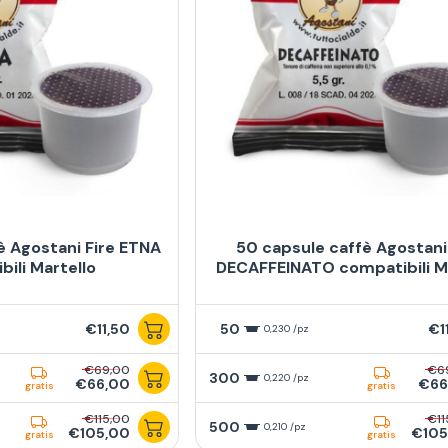
è Agostani Fire ETNA
50 capsule caffè Agostani
ili Martello
DECAFFEINATO compatibili M
€11,50
50
€1
0,230 /pz
€69,00
€6
300
0,220 /pz
€66,00
€66
gratis
gratis
€115,00
€11
500
0,210 /pz
€105,00
€105
gratis
gratis