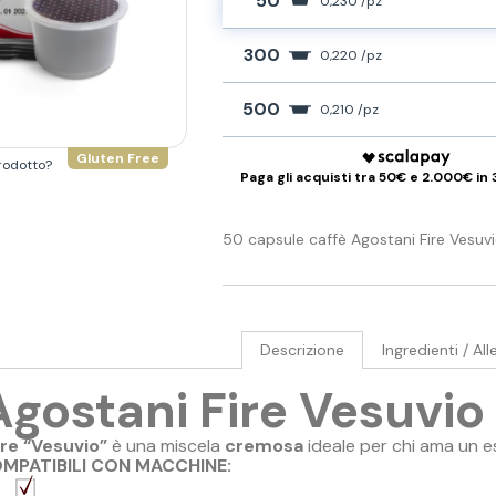
50
0,230 /pz
300
0,220 /pz
500
0,210 /pz
Gluten Free
rodotto?
Paga gli acquisti tra 50€ e 2.000€ in 
50 capsule caffè Agostani Fire Vesuv
Descrizione
Ingredienti / All
Agostani Fire Vesuvio
re “Vesuvio”
è una miscela
cremosa
ideale per chi ama un
e
MPATIBILI CON MACCHINE: