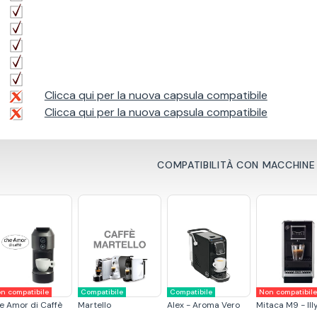
Clicca qui per la nuova capsula compatibile
Clicca qui per la nuova capsula compatibile
COMPATIBILITÀ CON MACCHINE
n compatibile
Compatibile
Compatibile
Non compatibil
e Amor di Caffè
Martello
Alex - Aroma Vero
Mitaca M9 - Ill