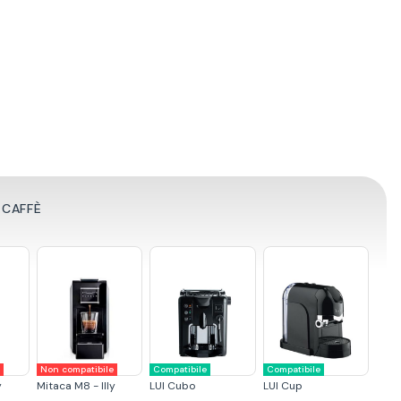
 CAFFÈ
e
Non compatibile
Compatibile
Compatibile
y
Mitaca M8 - Illy
LUI Cubo
LUI Cup