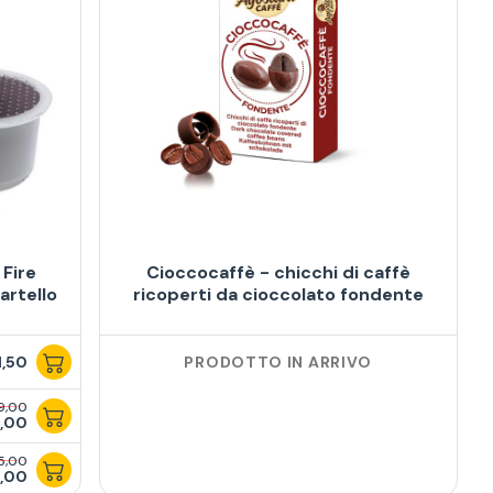
 Fire
Cioccocaffè - chicchi di caffè
artello
ricoperti da cioccolato fondente
1,50
PRODOTTO IN ARRIVO
9,00
,00
5,00
,00