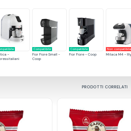
mpatibile
Compatibile
Compatibile
Non compatibil
tica -
Fior Fiore Small -
Fior Fiore - Coop
Mitaca M4 - Ill
ressitaliani
Coop
PRODOTTI CORRELATI