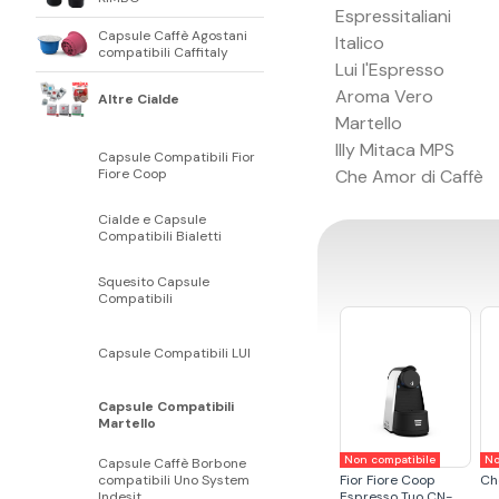
Espressitaliani
Capsule Caffè Agostani
Italico
compatibili Caffitaly
Lui l'Espresso
Aroma Vero
Altre Cialde
Martello
Illy Mitaca MPS
Capsule Compatibili Fior
Fiore Coop
Che Amor di Caffè
Cialde e Capsule
Compatibili Bialetti
Squesito Capsule
Compatibili
Capsule Compatibili LUI
Capsule Compatibili
Martello
Non compatibile
No
Capsule Caffè Borbone
compatibili Uno System
Fior Fiore Coop
Ch
Indesit
Espresso Tuo CN-