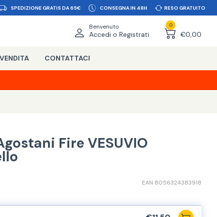
SPEDIZIONE GRATIS DA 65€
CONSEGNA IN 48H
RESO GRATUITO
0
Benvenuto
Accedi o Registrati
€0,00
 VENDITA
CONTATTACI
Agostani Fire VESUVIO
llo
EAN 8056324383918