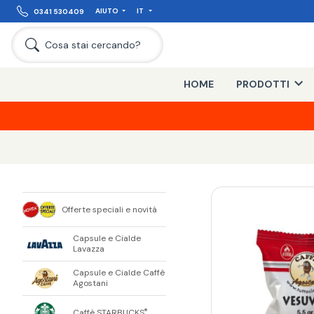
AIUTO
IT
0341 530409
Cosa stai cercando?
HOME
PRODOTTI
Offerte speciali e novità
Capsule e Cialde
Lavazza
Capsule e Cialde Caffè
Agostani
Caffè STARBUCKS
®