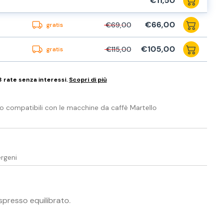
€11,50
€66,00
€69,00
gratis
€105,00
€115,00
gratis
3 rate senza interessi.
Scopri di più
io compatibili con le macchine da caffè Martello
ergeni
spresso equilibrato
.