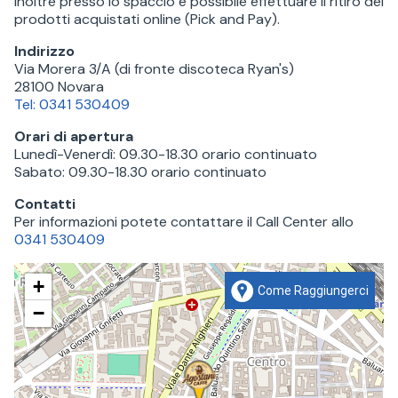
Inoltre presso lo spaccio è possibile effettuare il ritiro dei
prodotti acquistati online (Pick and Pay).
Indirizzo
Via Morera 3/A (di fronte discoteca Ryan's)
28100
Novara
Tel:
0341 530409
Orari di apertura
Lunedì-Venerdì: 09.30-18.30 orario continuato
Sabato: 09.30-18.30 orario continuato
Contatti
Per informazioni potete contattare il Call Center allo
0341 530409
+
Come Raggiungerci
−