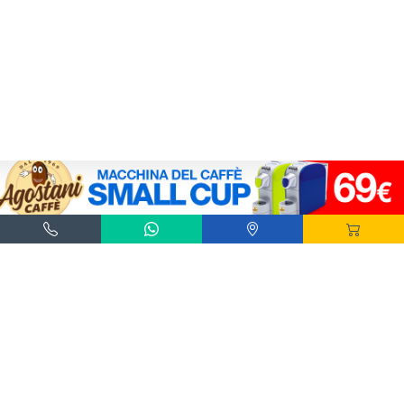
Agostani e Tuttocialde.it sono marchi registrati da Agostani SRL.
*Nespresso® e *Nescafé® *Dolce Gusto® sono marchi registrati di Societè des Produits
Nestlè® SA. Agostani SRL è produttore autonomo non collegato alla Societè des
Produits Nestlè® SA. La compatibilità delle capsule Agostani è funzionale all'utilizzo
con macchine da caffè ad uso domestico Nespresso® - Nescafé® Dolce Gusto®.
*Lavazza®, *A Modo Mio®, *Lavazza A Modo Mio®, *Espresso Point® e *Lavazza
Espresso Point® sono marchi di proprietà di Luigi Lavazza SPA®. Agostani SRL è
produttore autonomo non collegato alla Luigi Lavazza SPA®. La compatibilità delle
capsule Agostani è funzionale all'utilizzo con macchine da caffè ad uso domestico
Lavazza® Espresso Point® - Lavazza® A Modo Mio®.
*Bialetti® è un marchio di proprietà della Bialetti Industrie SPA. Agostani SRL è
produttore autonomo non collegato alla Bialetti Industrie SPA. La compatibilità delle
capsule Agostani è funzionale all’utilizzo con macchine da caffè Bialetti®.